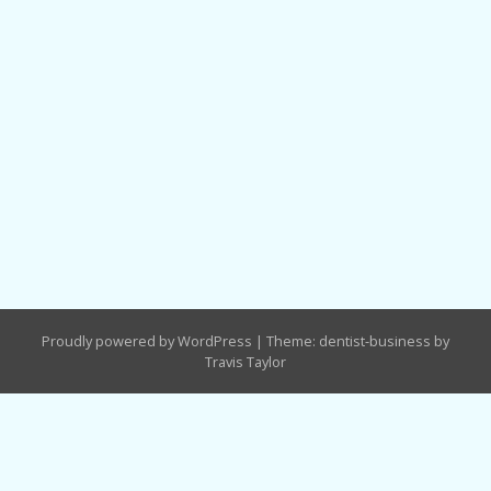
Proudly powered by WordPress
|
Theme: dentist-business by
Travis Taylor