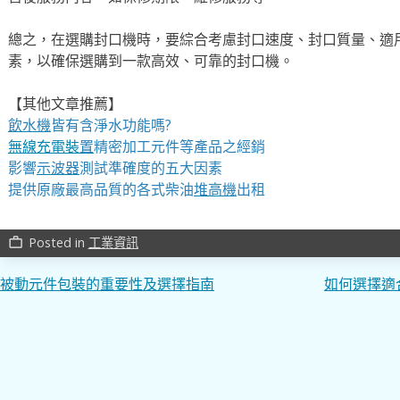
總之，在選購封口機時，要綜合考慮封口速度、封口質量、適
素，以確保選購到一款高效、可靠的封口機。
【其他文章推薦】
飲水機
皆有含淨水功能嗎?
無線充電裝
置
精密加工元件等產品之經銷
影響
示波器
測試準確度的五大因素
提供原廠最高品質的各式柴油
堆高機
出租
Posted in
工業資訊
work_outline
文
被動元件包裝的重要性及選擇指南
如何選擇適
章
導
覽