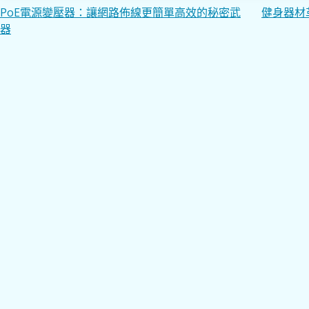
文
PoE電源變壓器：讓網路佈線更簡單高效的秘密武
健身器材
器
章
導
覽