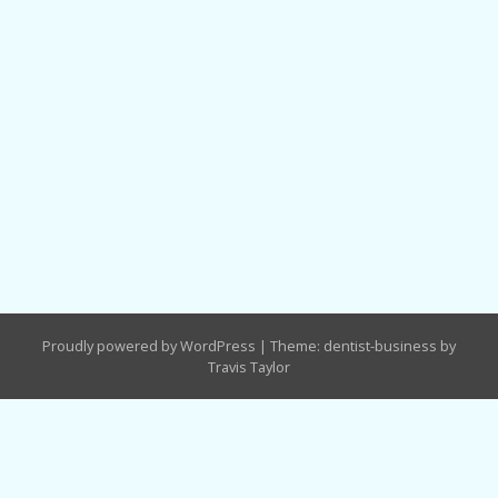
Proudly powered by WordPress
|
Theme: dentist-business by
Travis Taylor