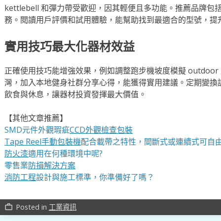
kettlebell 和彈力帶受歡迎，因其輕便且多功能。推薦品
務。閱讀用戶評價和試用體驗，能幫助找到最適合的型號，提
實用技巧最大化器材效益
正確使用技巧能增強效果，例如調整跑步機坡度模擬 outdoo
灣，加入本地健身社群分享心得，能獲得實用建議。定期變換訓練 ro
飲食與休息，讓器材投資發揮最大價值。
【其他文章推薦】
SMD元件外觀瑕疵
CCD外觀檢查包裝
Tape Reel手動包裝機
配合載帶之特性，間斷式或連續式可自
防火漆
適用在何種環境中呢?
零售業
防損解決方案
消防工程
設計與施工標準，你準備好了嗎？
Posted in
工業資訊
work_outline