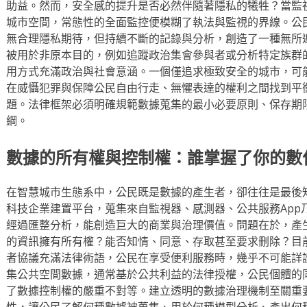
助益。然而，安全感的提升是否必然伴隨著隱私的犧牲？當監
城市空間，常態性的全面監控便模糊了執法與監視的界線。公
無合理隱私期待，但持續不斷的記錄與分析，創造了一種無所
被用於非原本目的，例如追蹤政治集會參與者或分析特定族群
用方式充滿政治與社會意涵。一個僅追求極致安全的城市，可
在威懾犯罪與保障公民自由行走、無懼表達的權利之間找到平
題。法律框架必須明確規範數據蒐集的最小必要原則、保存期
綱。
數據的所有權與控制權：誰掌握了你的數
在智慧城市生態系中，公民既是數據的產生者，卻往往是最後
科技企業建置平台，蒐集來自監視器、感測器、公共服務App
經過匯整分析，能創造巨大的商業與治理價值。問題在於，產
的資訊擁有所有權？能否知情、同意、存取甚至要求刪除？目
者協議充滿法律術語，公民在享受便利服務時，幾乎不可能詳
集公共空間數據，通常基於公共利益的法律授權，公民個體的
了數據控制權的嚴重不對等。建立透明的數據治理機制至關重
性，讓公民了解何種數據被蒐集、用於何種模型分析、產出何