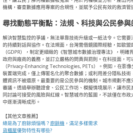
機構，審查數據應用專案的合規性，並賦予公民有效的救濟管
尋找動態平衡點：法規、科技與公民參與
解決智慧監控的爭議，無法單靠技術升級或一紙法令。它需要
的持續對話與協作。在法規面，台灣需借鏡國際經驗，如歐盟
（GDPR），制定更細緻的《智慧城市數據治理專法》，明確
政府與廠商的義務，並訂立嚴格的問責與罰則。在科技面，可
（Privacy-Enhancing Technologies, PETs）
裝置端完成，僅上傳匿名化的聚合數據；或利用差分隱私技術
體資訊不被還原。最重要的是公民參與的機制。城市規劃不應
審議。透過舉辦聽證會、公民工作坊、模擬情境展示，讓市民
同討論可接受的風險與紅線。智慧城市的藍圖，不該僅在市政
中逐漸清晰成形。
【其他文章推薦】
總是為了廚餘煩惱嗎？
廚餘機
，滿足多樣需求
貨櫃屋
優勢特性有哪些?