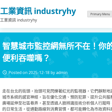
Skip
工業資訊 industryhy
to
content
Primary Menu
工業資訊 industryhy
智慧城市監控網無所不在！你
便利吞噬嗎？
Posted on
2025-12-18
by
admin
access_time
走在台北的街頭，抬頭可見閃爍著紅光的監視器，它們靜默地
城市系統的感官神經，旨在優化交通、預防犯罪、提升公共服
廣場延伸至社區巷弄，甚至透過人臉辨識技術分析個人行蹤時
的日常生活，從通勤路線到消費習慣，都可能轉化為市政資料