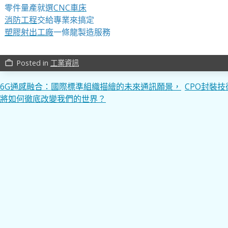
零件量產就選
CNC車床
消防工程
交給專業來搞定
塑膠射出工廠
一條龍製造服務
Posted in
工業資訊
work_outline
文
6G通感融合：國際標準組織描繪的未來通訊願景，
CPO封裝
將如何徹底改變我們的世界？
章
導
覽