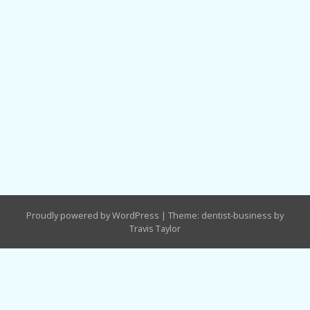
Proudly powered by WordPress
|
Theme: dentist-business by
Travis Taylor