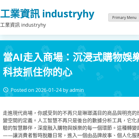
Skip
工業資訊 industryhy
to
content
Primary Menu
工業資訊 industryhy
當AI走入商場：沉浸式購物娛
科技抓住你的心
Posted on
2026-01-24
by
admin
access_time
走進現代商場，你感受到的不再只是琳瑯滿目的商品與明亮的
變空間的定義。人工智慧不再只是後台的數據分析工具，它化
驗的智慧夥伴，深度融入購物與娛樂的每一個環節。這種轉變
——讓消費者暫時脫離日常，進入一個由品牌故事、個人化服務