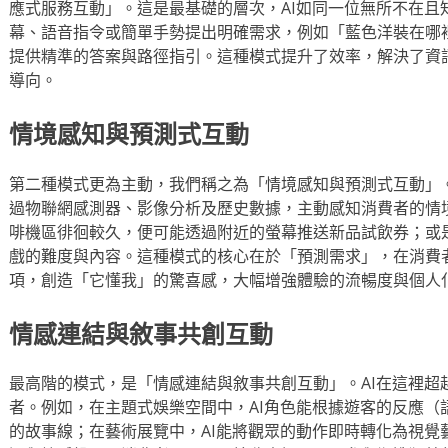
應式服務互動」。這是最基礎的層次，AI如同一位無所不在且
幕、語音指令或簡單手勢提出明確需求，例如「藍色洋裝在哪裡
提供精準的答案與路徑指引。這種模式提升了效率，解決了資
導向。
情境感知與預測式互動
第二種模式更為主動，我們稱之為「情境感知與預測式互動」。
過物聯網感測器、影像分析及歷史數據，主動感知消費者的情
啡機區徘徊較久，便可能透過附近的螢幕推送新品試飲券；或
戲的難度與內容。這種模式的核心在於「預測需求」，在消費
項，創造「它懂我」的驚喜感，大幅增強體驗的流暢度與個人
情感連結與敘事共創互動
最高階的模式，是「情感連結與敘事共創互動」。AI在這裡超
者。例如，在主題式娛樂空間中，AI角色能根據遊客的反應（
的故事線；在藝術展覽中，AI能將觀眾的動作即時轉化為視覺