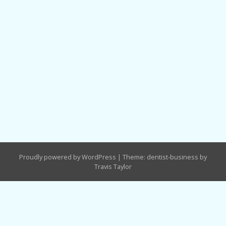
Proudly powered by WordPress
|
Theme: dentist-business by
Travis Taylor