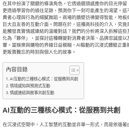
在其中扮演了關鍵的導演角色，它透過鏡頭感應你的目光停留
更透過學習你的過往足跡，預測你下一刻可能產生的渴望。這
費者心理與行為的細膩舞蹈。商場的牆壁彷彿變得智能，地板
巨大且友善的互動介面。問題在於，這種高科技的介入，究竟
能觸發真實情感連結的溫暖對話？我們的分析將深入拆解這些互
化為「夥伴」，並探討這種轉變對消費者決策、品牌忠誠度以
響。當娛樂與購物的界線日益模糊，AI驅動的沉浸式體驗正重
更販賣難忘的時刻與個人化的故事。
內容目錄
AI互動的三種核心模式：從服務到共創
情境感知與預測式互動
情感連結與敘事共創互動
AI互動的三種核心模式：從服務到共創
在沉浸式空間中，人工智慧的互動並非單一形式，而是依循著