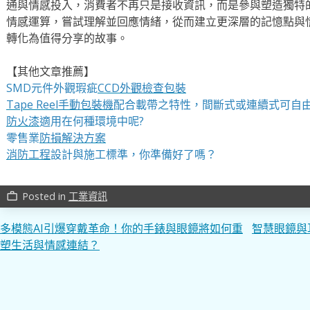
通與情感投入，消費者不再只是接收資訊，而是參與塑造獨特的
情感運算，嘗試理解並回應情緒，從而建立更深層的記憶點與
轉化為值得分享的故事。
【其他文章推薦】
SMD元件外觀瑕疵
CCD外觀檢查包裝
Tape Reel手動包裝機
配合載帶之特性，間斷式或連續式可自
防火漆
適用在何種環境中呢?
零售業
防損解決方案
消防工程
設計與施工標準，你準備好了嗎？
Posted in
工業資訊
work_outline
文
多模態AI引爆穿戴革命！你的手錶與眼鏡將如何重
智慧眼鏡與
塑生活與情感連結？
章
導
覽