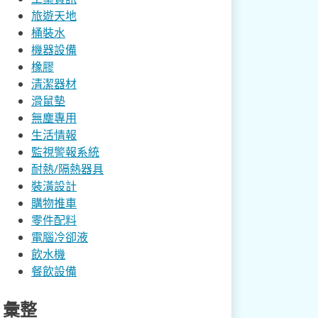
旅遊天地
桶裝水
機器設備
橡膠
清潔器材
滑鼠墊
無塵專用
生活情報
監視警報系統
耐熱/隔熱器具
裝潢設計
購物推車
零件配料
電腦冷卻液
飲水機
餐飲設備
彙整