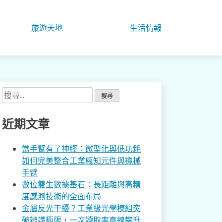
旅遊天地
生活情報
搜
尋
關
近期文章
鍵
字:
當手臂有了神經：微型化與低功耗
如何完美整合工業感知元件與機械
手臂
數位雙生數據基石：長距離與高精
度感測技術的全面布局
金屬反光干擾？工業級光學模組突
破辨識極限，一次讀取率直線攀升