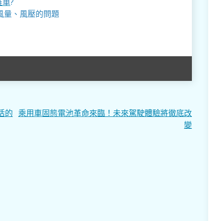
推車
?
風量、風壓的問題
活的
乘用車固態電池革命來臨！未來駕駛體驗將徹底改
變