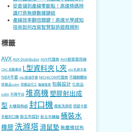
從倉儲到產線零斷點！高速條碼辨
識打造無縫數據鏈結
產線效率翻倍關鍵！高速光學感知
技術如何改寫智慧製造遊戲規則
標籤
AVX
AVX Distributor
AVX代理商
AVX鉭質電容器
L型資料夾
L夾
CNC 自動車床
nbr乳膠手套
NBR手套
NICHICON代理商
不鏽鋼螺絲
nbr耐油手套
包裝設計
化妝品
保養品odm
保養品代工
儀器租賃
堆高機
塑膠射出成
odm
升降平台
封口機
型
大樓隔熱紙
廢氣洗滌塔
悠遊卡套
桶裝水
新北市探針
新北市轉軸
手壓封口機
洗滌塔
滑鼠墊
橡膠
無塵擦拭布