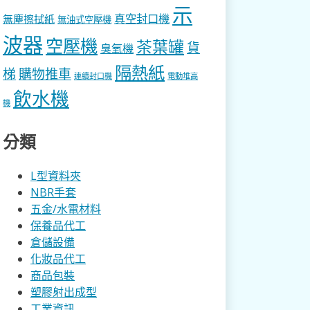
示
真空封口機
無塵擦拭紙
無油式空壓機
波器
空壓機
茶葉罐
貨
臭氧機
隔熱紙
梯
購物推車
連續封口機
電動堆高
飲水機
機
分類
L型資料夾
NBR手套
五金/水電材料
保養品代工
倉儲設備
化妝品代工
商品包裝
塑膠射出成型
工業資訊