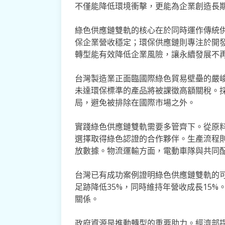
不僅能降低環境衝擊，更能為企業創造長
綠色供應鏈雙軌的核心在於同時運作傳統
保企業營收穩定；環保供應鏈則專注於開
轉型能有效降低企業風險，讓永續發展不
台灣製造業正面臨國際綠色貿易壁壘的嚴峻
未達環保標準的產品將被課徵高額關稅。
局，避免被排除在國際市場之外。
實踐綠色供應鏈雙軌需要多管齊下。從原
選擇取得綠色認證的合作夥伴。生產流程
放數據。物流運輸方面，電動車隊與共同
台灣已有成功案例證明綠色供應鏈雙軌的
足跡降低35%，同時維持年營收成長15
關係。
政府資源是推動轉型的重要助力。經濟部