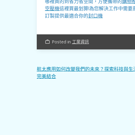
哪裡買的到省力省空間，方便攜帶的
購物
空壓機
這裡買最划算!為您解決工作中需要
訂製提供最適合你的
封口機
Posted in
工業資訊
work_outline
文
航太應用如何改變我們的未來？探索科技與生
完美結合
章
導
覽