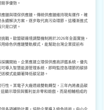
期競爭優勢。
供應鏈與環保供應鏈。傳統供應鏈維持現有運作，確
發永續解決方案，逐步取代高污染環節。這種漸進式
再只是口號。
挑戰。歐盟碳邊境調整機制將於2026年全面實施，
採用綠色供應鏈雙軌模式，能幫助台灣企業提前布
料採購開始，企業應建立環保供應商評鑑系統，優先
則可導入智慧能源管理系統，即時監控各環節的碳排
配送模式能顯著降低碳足跡。
可行性。某電子大廠透過雙軌轉型，三年內將產品碳
%。這顯示環保與獲利並非零和遊戲，而是相輔相成的
提供多項補助計畫，協助企業導入綠色技術。中小企