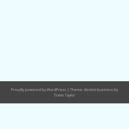
Proudly powered by WordPress
|
Theme: dentist-business by
Travis Taylor