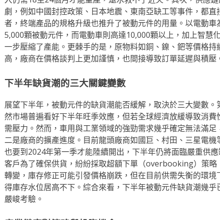
劇，例如中國封控政策、日本地震、東南亞缺工等事件，都直
者，終端產品的規格升級也推升了被動元件的用量。以電動車為例
5,000顆被動元件，而電動車則高達10,000顆以上，加上
一步壓縮了產能。更棘手的是，原物料如銅、鎳、鈀等價格持
高，廠商在價格談判上更加謹慎，也間接導致訂單延遲與積壓
下半年缺貨潮的三大關鍵變數
展望下半年，被動元件的缺貨潮能否緩解，取決於三大變數。
然市場普遍看好下半年旺季效應，但若全球經濟放緩導致消費
需壓力。然而，車用與工業領域的強勁需求幾乎確定無法滿足
二是廠商的擴產進度。目前龍頭廠商如國巨、村田、三星電機
也要到2024年第一季才能陸續開出，下半年仍將面臨嚴重供
客戶為了確保供貨，紛紛採取超額下單（overbooking）
轉變，庫存修正可能引發價格崩跌，但在目前供需失衡的環境
得庫存水位居高不下。綜合來看，下半年被動元件缺貨潮幾乎
嚴峻考驗。