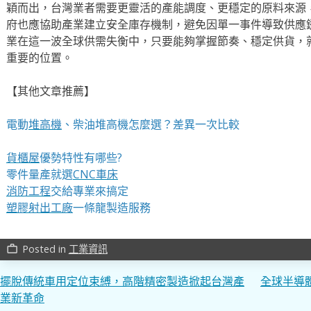
穎而出，台灣業者需要更靈活的產能調度、更穩定的原料來源
府也應協助產業建立安全庫存機制，避免因單一事件導致供應
業在這一波全球供需失衡中，只要能夠掌握節奏、穩定供貨，
重要的位置。
【其他文章推薦】
電動
堆高機
、柴油堆高機怎麼選？差異一次比較
貨櫃屋
優勢特性有哪些?
零件量產就選
CNC車床
消防工程
交給專業來搞定
塑膠射出工廠
一條龍製造服務
Posted in
工業資訊
work_outline
文
擺脫傳統車用定位束縛，高階精密製造掀起台灣產
全球半導
業新革命
章