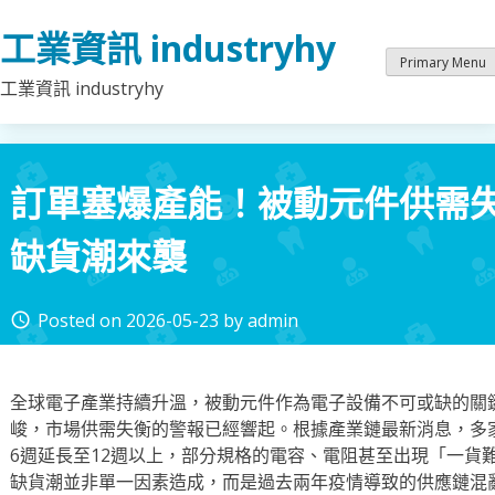
Skip
工業資訊 industryhy
to
content
Primary Menu
工業資訊 industryhy
訂單塞爆產能！被動元件供需
缺貨潮來襲
Posted on
2026-05-23
by
admin
access_time
全球電子產業持續升溫，被動元件作為電子設備不可或缺的關
峻，市場供需失衡的警報已經響起。根據產業鏈最新消息，多
6週延長至12週以上，部分規格的電容、電阻甚至出現「一貨
缺貨潮並非單一因素造成，而是過去兩年疫情導致的供應鏈混