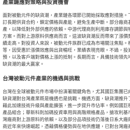
產業鏈應對策略與投資機會
面對被動元件的缺貨潮，產業鏈各環節已開始採取應對措施。
訂長期供貨合約，鎖定價格與產能，避免生產中斷。部分廠商
產，以降低對外部供應的依賴。中游代理商則利用庫存調節與
方案。而對上游原料供應商而言，這波缺貨潮反而帶來了漲價
續走高。對投資人來說，被動元件族群已成為市場關注焦點。
等，因受惠於漲價效應與出貨暢旺，業績表現亮眼。不過，投
預，以及客戶端對價格上漲的抵制。長期而言，具備技術領先
缺貨潮的最大贏家。
台灣被動元件產業的機遇與挑戰
台灣在全球被動元件市場中扮演著關鍵角色，尤其國巨集團已
缺貨潮對台灣產業既是機遇也是挑戰。機遇方面，缺貨潮推升
藉此加速技術升級與產能擴張，進一步提升市佔率。例如國巨
產品組合；華新科則加碼投資車用與高階規格產品，搶攻利基
灣廠商對上游原料的依賴，以及部分品項技術仍落後日系大廠
商近年來快速崛起，憑藉價格優勢與在地供應鏈，已對台灣廠