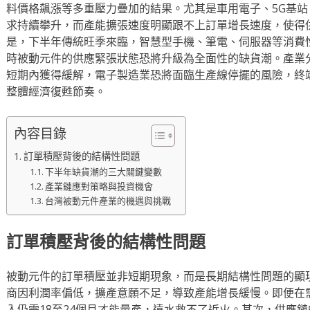
料價格飆漲等多重壓力疊加的結果。尤其是車用電子、5G基
求持續攀升，而產能擴張速度明顯跟不上訂單增長速度，使得
是，下半年傳統旺季來臨，智慧型手機、筆電、伺服器等消費
時被動元件的供應緊張狀態恐將升級為全面性的缺貨潮。產業
短期內獲得緩解，電子製造業恐將面臨生產線停擺的風險，終
整體經濟復甦節奏。
內容目錄
訂單積壓背後的結構性問題
下半年缺貨潮的三大關鍵變數
產業鏈應對策略與投資機會
台灣被動元件產業的機遇與挑戰
訂單積壓背後的結構性問題
被動元件的訂單積壓並非短期現象，而是長期結構性問題的顯
商因利潤率偏低，擴產意願不足，導致產能增長緩慢。即便在
入仍需18至24個月才能量產，遠水救不了近火。其次，供應