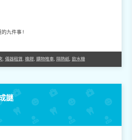
的九件事 !
夾
,
儀器租賃
,
橡膠
,
購物推車
,
隔熱紙
,
飲水機
成謎