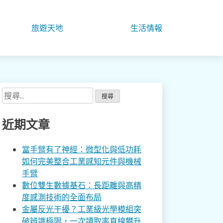
旅遊天地
生活情報
搜
尋
關
近期文章
鍵
字:
當手臂有了神經：微型化與低功耗
如何完美整合工業感知元件與機械
手臂
數位雙生數據基石：長距離與高精
度感測技術的全面布局
金屬反光干擾？工業級光學模組突
破辨識極限，一次讀取率直線攀升