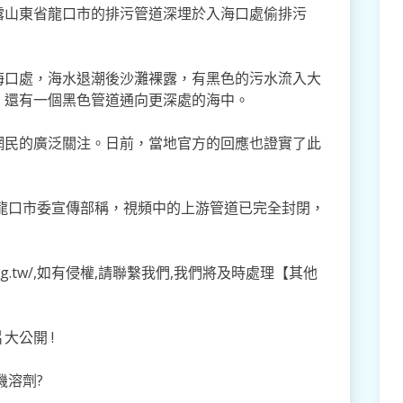
露山東省龍口市的排污管道深埋於入海口處偷排污
海口處，海水退潮後沙灘裸露，有黑色的污水流入大
，還有一個黑色管道通向更深處的海中。
網民的廣泛關注。日前，當地官方的回應也證實了此
，龍口市委宣傳部稱，視頻中的上游管道已完全封閉，
o.org.tw/,如有侵權,請聯繫我們,我們將及時處理【其他
大公開 !
機溶劑?