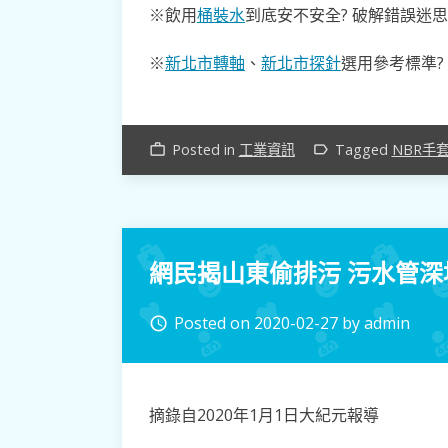
※飲用
桶裝水
到底安不安全? 破解錯誤迷思
※
新北市轉軸
、
新北市探針
選用參考標準?
Posted in
工業資訊
Tagged
NBR手
work_outline
label_outline
網民揭山東偷排污 污水管深
Posted on
2020-02-27
by
admin
access_time
摘錄自2020年1月1日大紀元報導