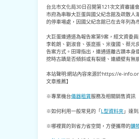
台北市文化局30日召開第121次文資審
市府為串聯大巨蛋與國父紀念館及疏散人
的停車場處，因國父紀念館已在去年列為
大巨蛋連通道為報告案第9案，經文資委
李乾朗、劉淑音、張崑振、米復國、蔡元
告案方式。田瑋指出，連通道離古蹟本身還
挖時古蹟是否傾斜或有裂縫、連續壁有無
本站聲明:網站內容來源於https://e-inf
文章推薦】
※專業機台
儀器租賃
服務及相關銷售資訊
※如何利用一般常見的「
L型資料夾
」達到
※哪裡買的到省力省空間，方便攜帶的
購