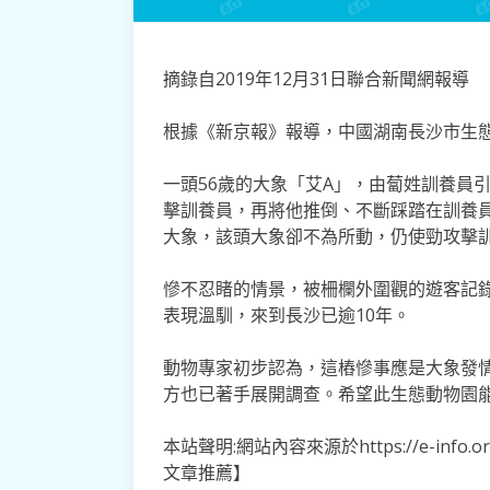
摘錄自2019年12月31日聯合新聞網報導
根據《新京報》報導，中國湖南長沙市生
一頭56歲的大象「艾A」，由蔔姓訓養員
擊訓養員，再將他推倒、不斷踩踏在訓養
大象，該頭大象卻不為所動，仍使勁攻擊
慘不忍睹的情景，被柵欄外圍觀的遊客記
表現溫馴，來到長沙已逾10年。
動物專家初步認為，這樁慘事應是大象發
方也已著手展開調查。希望此生態動物園
本站聲明:網站內容來源於https://e-inf
文章推薦】