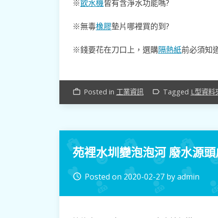
※
飲水機
皆有含淨水功能嗎?
※無毒
橡膠
墊片哪裡買的到?
※錢要花在刀口上，選購
隔熱紙
前必須知道
Posted in
工業資訊
Tagged
L型資料
work_outline
label_outline
苑裡水圳變泡泡河 廢水源頭
Posted on
2020-02-27
by
admin
access_time