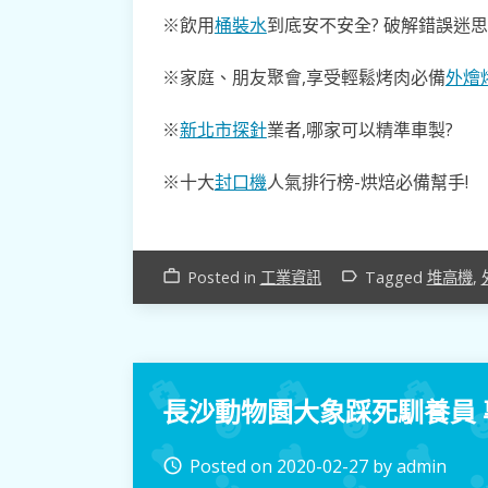
※飲用
桶裝水
到底安不安全? 破解錯誤迷思
※家庭、朋友聚會,享受輕鬆烤肉必備
外燴
※
新北市探針
業者,哪家可以精準車製?
※十大
封口機
人氣排行榜-烘焙必備幫手!
Posted in
工業資訊
Tagged
堆高機
,
work_outline
label_outline
長沙動物園大象踩死馴養員
Posted on
2020-02-27
by
admin
access_time