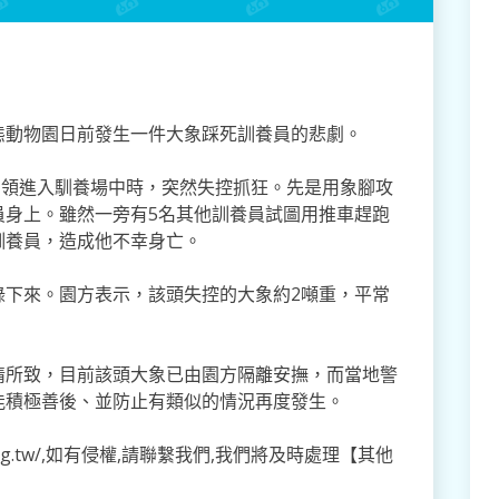
態動物園日前發生一件大象踩死訓養員的悲劇。
引領進入馴養場中時，突然失控抓狂。先是用象腳攻
員身上。雖然一旁有5名其他訓養員試圖用推車趕跑
訓養員，造成他不幸身亡。
錄下來。園方表示，該頭失控的大象約2噸重，平常
情所致，目前該頭大象已由園方隔離安撫，而當地警
能積極善後、並防止有類似的情況再度發生。
o.org.tw/,如有侵權,請聯繫我們,我們將及時處理【其他