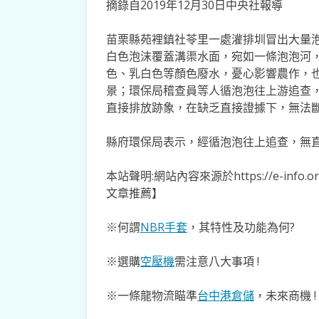
摘錄自2019年12月30日中央社報導
苗栗縣苑裡鎮社苓里一處灌排圳冒出大量
白色泡沫覆蓋溝渠水面，宛如一條泡泡河
色、乳白色等顏色廢水，憂心影響農作，也
景；環保局稽查員等人循泡泡往上游追查
直接排放跡象，在缺乏直接證據下，無法
縣府環保局表示，經循泡泡往上追查，無
本站聲明:網站內容來源於https://e-inf
文章推薦】
※何謂
NBR手套
，其特性及功能為何?
※選購
空壓機
需注意八大事項 !
※一條龍物流瞄準
台中港倉儲
，未來商機 !