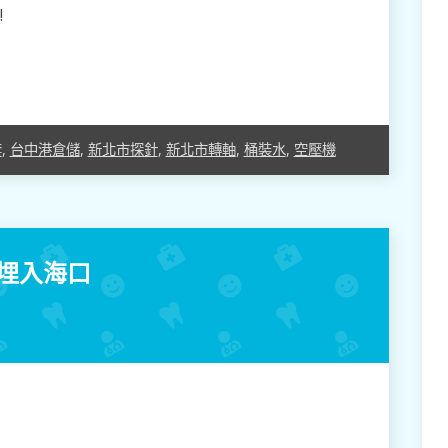
!
套
,
台中港倉儲
,
新北市探針
,
新北市轉軸
,
桶裝水
,
空壓機
埋入海口