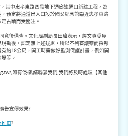
議會，其中忠孝東路四段地下通廊連通口新建工程，為
潮，預定將通道出入口設於國父紀念館臨近忠孝東路
市定古蹟而受關注。
員同意後備查。文化局副局長田瑋表示，經文資委員
良現勘後，認定無上述疑慮，所以不列審議案而採報
有約18公尺，開工時需做好監測保護計畫，例如開
崩塌等。
o.org.tw/,如有侵權,請聯繫我們,我們將及時處理【其他
廣告宣傳效果?
物推車
?