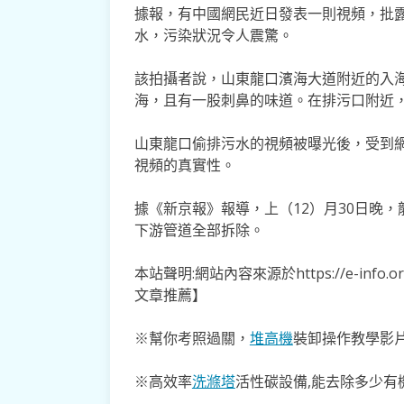
據報，有中國網民近日發表一則視頻，批
水，污染狀況令人震驚。
該拍攝者說，山東龍口濱海大道附近的入
海，且有一股刺鼻的味道。在排污口附近
山東龍口偷排污水的視頻被曝光後，受到
視頻的真實性。
據《新京報》報導，上（12）月30日晚
下游管道全部拆除。
本站聲明:網站內容來源於https://e-inf
文章推薦】
※幫你考照過關，
堆高機
裝卸操作教學影片
※高效率
洗滌塔
活性碳設備,能去除多少有