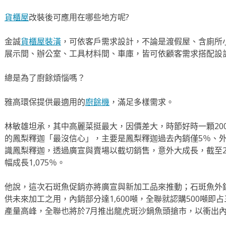
貨櫃屋
改裝後可應用在哪些地方呢?
金誠
貨櫃屋裝潢
，可依客戶需求設計，不論是渡假屋、含廁所
展示間、辦公室、工具材料間、車庫，皆可依顧客需求搭配設
總是為了廚餘煩惱嗎？
雅高環保提供最適用的
廚餘機
，滿足多樣需求。
林敏雄坦承，其中高麗菜挺最大，因價差大，時節好時一顆20
的鳳梨釋迦「最沒信心」，主要是鳳梨釋迦過去內銷僅5％、外
識鳳梨釋迦，透過廣宣與賣場以截切銷售，意外大成長，截至20
幅成長1,075％。
他說，這次石斑魚促銷亦將廣宣與新加工品來推動；石斑魚外銷量
供未來加工之用，內銷部分達1,600噸，全聯就認購500噸即
產量高峰，全聯也將於7月推出龍虎斑沙鍋魚頭搶市，以衝出