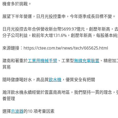
機會多於挑戰。
展望下半年營運，日月光投控重申，今年逐季成長目標不變。
日月光投控去年合併營收新台幣5699.97億元，創歷年新高，去
分子公司利益，較前年大增131.6%，創歷年新高，每股基本純益
來源鏈接：https://ctee.com.tw/news/tech/665625.html
建南和著重於
工業用機械手臂
、工業型
無線充電裝置
、精密加
貿易
隨時健康喝好水，高品質
飲水機
，優質安全有把關
瀚洋飲水機永續經營於雲嘉南高地區，我們堅持一貫的理念，
養管理
選擇
示波器
的10 項考量因素