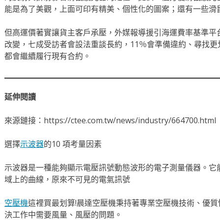
能是為了美觀，上面可印有精美、個性化的圖案；還有一些滑
但高運價著實讓貨主客戶承壓，外媒報導援引海運費率基準平台X
改變，七成受訪者會設法重談長約，11％會準備違約、尋找更
都會繼續履行現有合約。
延伸閱讀
來源鏈接：https://ctee.com.tw/news/industry/664700.html
選擇
示波器
的10 項考量因素
示波器是一種能夠顯示電壓訊號動態波形的電子測量儀器。它
域上的曲線，原來不可見的電氣訊號
空壓機
這裡買最划算!晨達空壓機秉持著專業空壓機技術、優
決工作中需要風量、風壓的問題。