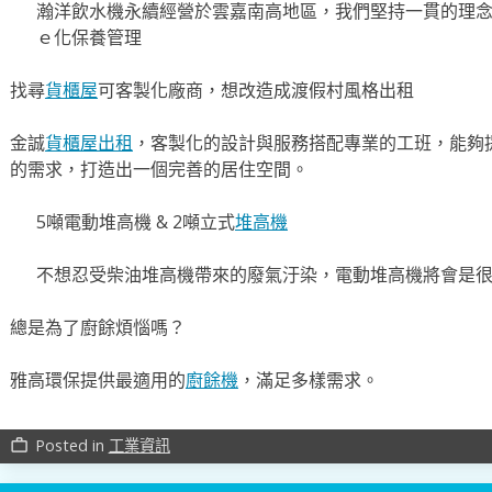
瀚洋飲水機永續經營於雲嘉南高地區，我們堅持一貫的理
ｅ化保養管理
找尋
貨櫃屋
可客製化廠商，想改造成渡假村風格出租
金誠
貨櫃屋出租
，客製化的設計與服務搭配專業的工班，能夠
的需求，打造出一個完善的居住空間。
5噸電動堆高機 & 2噸立式
堆高機
不想忍受柴油堆高機帶來的廢氣汙染，電動堆高機將會是
總是為了廚餘煩惱嗎？
雅高環保提供最適用的
廚餘機
，滿足多樣需求。
Posted in
工業資訊
work_outline