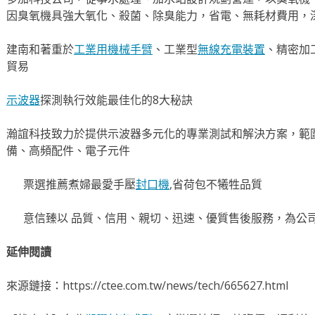
因臭氧機具強大氧化、殺菌、除臭能力，省電、無耗材費用，
建南和著重於
工業用機械手臂
、工業型
無線充電裝置
、精密加
貿易
示波器
探測執行效能最佳化的8大秘訣
瀚誼科技致力於提供示波器多元化的專業測試和解決方案，範
備、高頻配件、電子元件
票選推薦煮婦最愛手壓
封口機
,省荷包不犧牲品質
意信臻以 品質、信用、親切、迅速、優質售後服務，為公
延伸閱讀
來源鏈接：https://ctee.com.tw/news/tech/665627.html