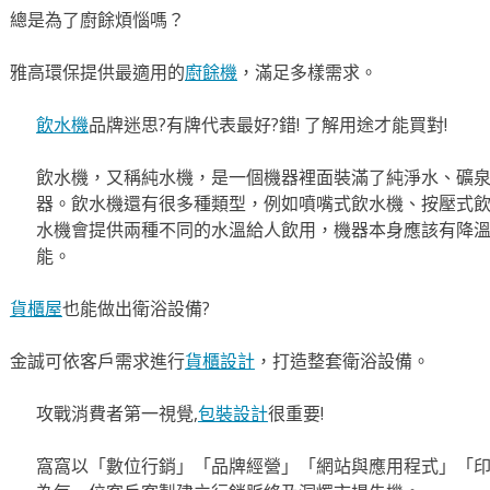
總是為了廚餘煩惱嗎？
雅高環保提供最適用的
廚餘機
，滿足多樣需求。
飲水機
品牌迷思?有牌代表最好?錯! 了解用途才能買對!
飲水機，又稱純水機，是一個機器裡面裝滿了純淨水、礦
器。飲水機還有很多種類型，例如噴嘴式飲水機、按壓式
水機會提供兩種不同的水溫給人飲用，機器本身應該有降
能。
貨櫃屋
也能做出衛浴設備?
金誠可依客戶需求進行
貨櫃設計
，打造整套衛浴設備。
攻戰消費者第一視覺,
包裝設計
很重要!
窩窩以「數位行銷」「品牌經營」「網站與應用程式」「