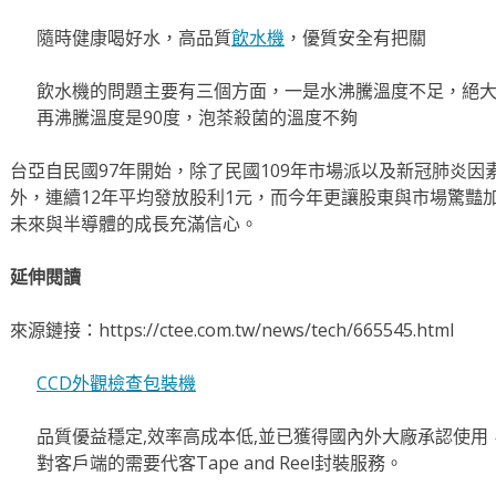
隨時健康喝好水，高品質
飲水機
，優質安全有把關
飲水機的問題主要有三個方面，一是水沸騰溫度不足，絕大
再沸騰溫度是90度，泡茶殺菌的溫度不夠
台亞自民國97年開始，除了民國109年市場派以及新冠肺炎因
外，連續12年平均發放股利1元，而今年更讓股東與市場驚豔
未來與半導體的成長充滿信心。
延伸閱讀
來源鏈接：https://ctee.com.tw/news/tech/665545.html
CCD外觀檢查包裝機
品質優益穩定,效率高成本低,並已獲得國內外大廠承認使用，
對客戶端的需要代客Tape and Reel封裝服務。