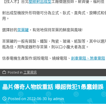
【找人才】台北
塑膠射出成型
工廠徵選技師，薪資優，福利佳
射出成型機按外形特徵可分為立式、臥式、直角式、旋轉式和
用。
選擇好的
茶葉罐
，有效地保持茶葉的鮮度與風味!
茶葉罐的一般有錫製、鐵製、陶瓷、玻璃、紙製等，其中以選
瓶為佳，用陶瓷器貯存茶葉，則以口小腹大者為宜。
信泰電機生產製作:鋁殼電阻、繞線電阻、
剎車電阻、
煞車電阻
Posted in
工業資訊
work_outline
晶片傳奇人物說重話 曝超微犯1愚蠢錯誤
Posted on
2022-06-30
by
admin
access_time