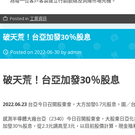
為每一位客戶客製建立行銷脈絡及洞燭市場先機。
Posted in
工業資訊
work_outline
破天荒！台亞加發30％股息
Posted on
2022-06-30
by
admin
access_time
破天荒！台亞加發30％股息
2022.06.23
台亞今日召開股東會，大方加發0.7元股息。圖／
感測半導體大廠台亞（2340）今日召開股東會，大股東日亞
加發30％股息，從2.3元調高至3元，以目前股價計算，現金殖利