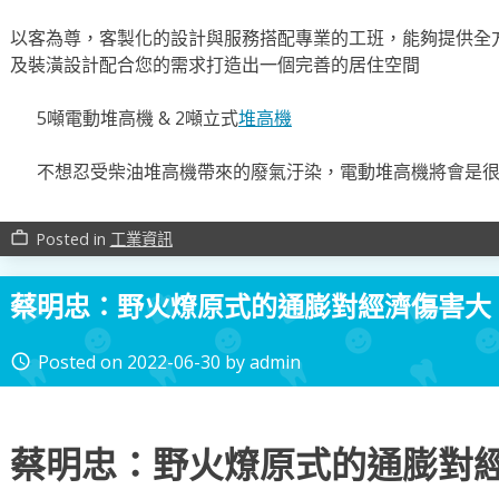
以客為尊，客製化的設計與服務搭配專業的工班，能夠提供全
及裝潢設計配合您的需求打造出一個完善的居住空間
5噸電動堆高機 & 2噸立式
堆高機
不想忍受柴油堆高機帶來的廢氣汙染，電動堆高機將會是
Posted in
工業資訊
work_outline
蔡明忠：野火燎原式的通膨對經濟傷害大
Posted on
2022-06-30
by
admin
access_time
蔡明忠：野火燎原式的通膨對