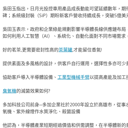
吳田玉指出，日月光投控車用產品成長動能可望延續數年，期待
碑；系統級封裝（SiP）期盼新客戶營收持續成長，突破5億美
吳田玉表示，政府和企業綠能規劃影響半導體長線供應鏈布局
如何利用人工智慧（AI）、系統化、自動化面對不同市場需求
好的茗茶,更需要密封性高的
茶葉罐
,才能留住香氣!
提供素面及多風格的設計，供客戶自行運用，選擇性多亦可少
協助客戶導入半導體設備、
工業型機械手臂
以提高產能及加工
臭氧機
的滅菌效果如何?
多加科技公司前身─多加企業社於2000年設立於高雄市，從
氧機、紫外線燈作水質淨化、殺菌設備
他認為，半導體產業短期經過價值和供需調整，在半導體新的