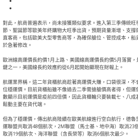
對此，航商普遍表示，尚未接獲類似要求。進入第三季傳統旺
節、聖誕節等歐美年終購物大旺季出貨，預期貨量漸增、支撐
直客商，包括歐美大型零售商等，為確保艙位、管控成本，船
於急著修改。
歐洲線高運價長約價1月上路、美國線高運價長約價5月落實
鍵之一，美國線長約效應約從6月起開始顯現在財報上。
航運業界稱，這二年貨櫃航商趁著高運價大賺，口袋很深，不
位穩運價。目前貨櫃船雖不像過去二季需搶艙價高者得，但運價
數顯示目前運價是疫前四倍價，因此貨櫃輪只要裝載七、八成
鬆動主要在貨代端。
但為了穩運價，傳出航商陸續在歐美航線進行空白航行，德魯里統
運聯盟共取消48個航次，2M聯盟（馬士基、地中海）取消23
取消19個航次、海洋聯盟（含長榮等）取消6個航次最少。