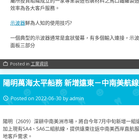
屬所投資組織成立的一家專業製造包裝材料之馬口鐵罐製
效率為各大客戶服務。
示波器
鮮為人知的使用技巧?
一個典型的示波器通常是盒狀螢幕，有多個輸入連接，示
面板三部分
Posted in
工業資訊
work_outline
陽明萬海太平船務 新增遠東－中南美航線
Posted on
2022-06-30
by
admin
access_time
陽明（2609）深耕中南美洲市場，將自今年7月中旬新增一組
加上現有SA4、SA6二組航線，提供遠東往返中南美西岸直航
地客戶需求。