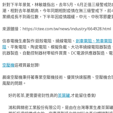
針對下半年景氣，林敏雄指出，去年5月、6月正值三級警戒防
潮，相對去年基期高，今年同期相對疫情在無三級警戒下，前4
業績成長不到兩位數，下半年因疫情趨緩，中元、中秋等節慶
來源鏈接：https://ctee.com.tw/news/industry/664928.html
信泰電機生產製作:鋁殼電阻、繞線電阻、
剎車電阻、
煞車電阻
阻
、平衡電阻、陶瓷電阻、模擬負載、大功率繞線電阻器製造
抗器製造、自動控制器材零組件買賣、DC電源供應器製造、
空壓機
這裡買最划算!
晨達空壓機秉持著專業空壓機技術、優質快速服務、空壓機合
風壓的問題。
好的茗茶,更需要密封性高的
茶葉罐
,才能留住香氣!
鴻和興精密工業股份有限公司，是由在台灣專業生產茶葉