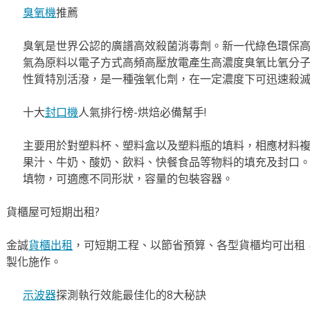
臭氧機
推薦
臭氧是世界公認的廣譜高效殺菌消毒劑。新一代綠色環保
氣為原料以電子方式高頻高壓放電產生高濃度臭氧比氧分
性質特別活潑，是一種強氧化劑，在一定濃度下可迅速殺
十大
封口機
人氣排行榜-烘焙必備幫手!
主要用於對塑料杯、塑料盒以及塑料瓶的填料，相應材料
果汁、牛奶、酸奶、飲料、快餐食品等物料的填充及封口
填物，可適應不同形狀，容量的包裝容器。
貨櫃屋可短期出租?
金誠
貨櫃出租
，可短期工程、以節省預算、各型貨櫃均可出租
製化施作。
示波器
探測執行效能最佳化的8大秘訣