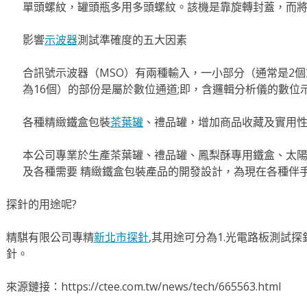
單頭螺紋，罐頭瓶多用多頭螺紋。該機是靠旋轉封蓋，而
影響
示波器
測試準確度的五大因素
合訊號示波器（MSO）有兩種輸入，一小部分（通常是2
為16個）的部份是屬於數位通道;即，含邏輯分析儀的數位
各種精緻鐵盒包裝
茶葉罐
、禮品罐，增加商品收藏及實用
本公司專業於生產茶葉罐、禮品罐、鳳梨酥專用鐵盒、太
及各種需要 精緻鐵盒包裝產品的開發設計，為現在各種伴
探針的用途呢?
精騏有限公司專精
新北市探針
,其用途可分為1.光電路板測試探
針。
來源鏈接：https://ctee.com.tw/news/tech/665563.html