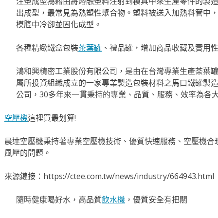
注塑成型為藉由將熔融塑料注射到模具中來生產零件的製
出成型，最常見為熱塑性聚合物。塑料被送入加熱料管中
模腔中冷卻並固化成型。
各種精緻鐵盒包裝
茶葉罐
、禮品罐，增加商品收藏及實用
鴻和興精密工業股份有限公司，是由在台灣專業生產茶葉
屬所投資組織成立的一家專業製造包裝材料之馬口鐵罐製
公司，30多年來一貫秉持的專業、品質、服務、效率為各
空壓機
這裡買最划算!
晨達空壓機秉持著專業空壓機技術、優質快速服務、空壓機合
風壓的問題。
來源鏈接：https://ctee.com.tw/news/industry/664943.html
隨時健康喝好水，高品質
飲水機
，優質安全有把關