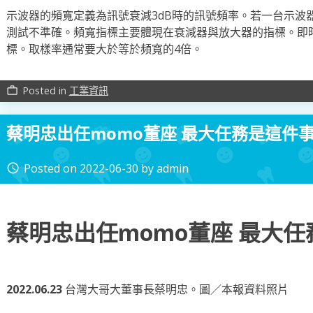
示波器的頻寬定義為訊號衰減3dB時的訊號頻率。若一台示波
測試不準確。頻寬指標主要體現在衰減器與放大器的指標。即時
標。取樣率通常要大於等於頻寬的4倍。
Posted in
工業資訊
work_outline
蔡明忠出任momo董座 最大任務是這件
Posted on
2022-06-30
by
admin
access_time
蔡明忠出任momo董座 最大
2022.06.23
台灣大哥大董事長蔡明忠。圖／本報資料照片