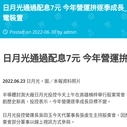
日月光通過配息7元 今年營運拚逐季成長
電裝置
Posted on
2022-06-30
by
admin
access_time
日月光通過配息7元 今年營運
2022.06.23
日月光。圖／本報資料照片
半導體封測大廠日月光投控今天上午在高雄楠梓舉行股東常會
創歷史新高，投控表示，今年營運逐季成長目標不變。
日月光投控營運長吳田玉今天代董事長張虔生主持股東會，因應C
東會部分董事以線上視訊方式參與。