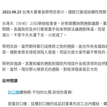
2022.06.23
台灣大董事長蔡明忠表示，通膨已變成結構性問題
台灣大（3045）23日舉辦股東會，針對媒體詢問通膨議題，
問題，各國政府及央行都使盡手段來想辦法讓通膨降溫，但是
滅火，不是今天水灑下去，火就滅了。
蔡明忠說，當然期待都已成燎原之勢的通膨，能在所有各國政
是，通膨會使全球經濟陷入衰退，而這也是大家所最不樂見的
蔡明忠強調，其實和緩的通膨對國民所得提升及經濟得到自然
好，當然，現在野火燎原式的通膨，對經濟傷害是巨大的
延伸閱讀
封口機
購物網-不怕你比價,就怕你買貴!
旋蓋封口機：這種封口機的成品封蓋事先加工出內螺紋，