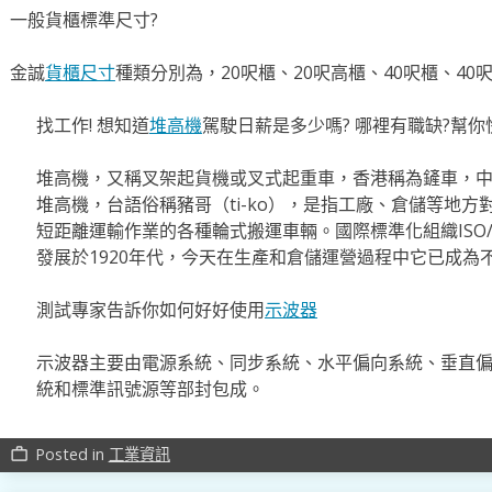
一般貨櫃標準尺寸?
金誠
貨櫃尺寸
種類分別為，20呎櫃、20呎高櫃、40呎櫃、40
找工作! 想知道
堆高機
駕駛日薪是多少嗎? 哪裡有職缺?幫你
堆高機，又稱叉架起貨機或叉式起重車，香港稱為鏟車，
堆高機，台語俗稱豬哥（ti-ko），是指工廠、倉儲等地
短距離運輸作業的各種輪式搬運車輛。國際標準化組織ISO/
發展於1920年代，今天在生產和倉儲運營過程中它已成為
測試專家告訴你如何好好使用
示波器
示波器主要由電源系統、同步系統、水平偏向系統、垂直
統和標準訊號源等部封包成。
Posted in
工業資訊
work_outline