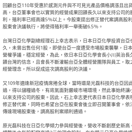
回顧台亞110年受惠於感測元件與不可見光產品價格調漲且出
高，台亞董事會也以實質的經營成果回饋長久以來支持公司的股
利，殖利率已經高達5％以上。今股東提出修正替代案調高股
股東會決議執行，將使得殖利率一舉衝破6.5％。
台灣日亞化學副總經理石上幸志表示，日本日亞化學投資台亞也
久，未曾出售任何1股，即使台亞一度遭受市場股東襲擊，日
營權爭議，穩定經營，為此，依日本日亞化學會長小川英治長
饋台灣的信念，且會長不斷灌輸台亞全體經營團隊與員工，取
經營理念，所以促成這次調高股利的決議。
又109年適逢新冠疫情席捲全球，當時還是光磊科技的台亞因
過，得以儲糧過冬，有底氣面對嚴峻市場環境，然此事始終讓
以來支持公司的股東。因此，石上幸志更代表日本日亞化學表
修正替代案，同時也希望台亞在股東會後立即召開董事會，依
傳達現場股東後，調高股利案順利通過。
原光磊科技在日亞化學傾力參與經營後，營收不斷創歷史新高。