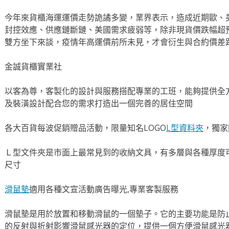
今年來貨櫃海運運價走勢詭譎多變，業界表示，造成近期歐、
封控效應、供應鏈斷鏈、美國需求疲弱等，除非現貨價跌幅超
雙方坐下來談，疫情年高運價前所未見，才會衍生與合約價差
金誠貨櫃實業社
以客為尊，客製化的設計與服務搭配專業的工班，能夠提供全
及裝潢設計配合您的需求打造出一個完善的居住空間
各大百貨每波促銷贈品活動，限量知名LOGO
L型資料夾
，獨家
Ｌ型文件夾是市面上最常見到的收納文具，有多層與各種厚度
尺寸
滑鼠墊
適用各種文宣活動廣告曝光,專業客製服務
滑鼠墊是用於放置和移動滑鼠的一個墊子。它的主要功能是防
的反射與折射影響滑鼠感光器的定位，提供一個方便滑鼠感光