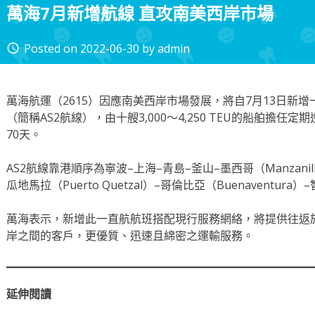
萬海7月新增航線 直攻南美西岸市場
Posted on
2022-06-30
by
admin
access_time
萬海航運（2615）因應南美西岸市場發展，將自7月13日新
（簡稱AS2航線），由十艘3,000～4,250 TEU的船舶擔
70天。
AS2航線靠港順序為寧波–上海–青島–釜山–墨西哥（Manzanillo）
瓜地馬拉（Puerto Quetzal）–哥倫比亞（Buenaventura）–
萬海表示，新增此一直航航班搭配現行服務網絡，將提供往返
岸之間的客戶，更優質、迅速且綿密之運輸服務。
延伸閱讀