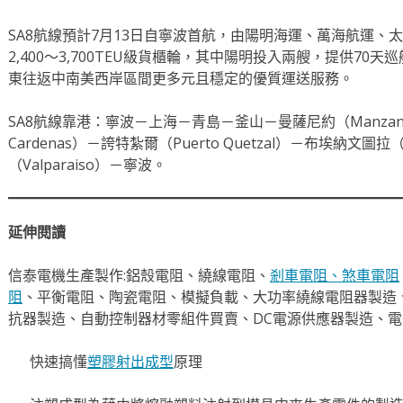
SA8航線預計7月13日自寧波首航，由陽明海運、萬海航運、
2,400～3,700TEU級貨櫃輪，其中陽明投入兩艘，提供7
東往返中南美西岸區間更多元且穩定的優質運送服務。
SA8航線靠港：寧波－上海－青島－釜山－曼薩尼約（Manzanil
Cardenas）－誇特紮爾（Puerto Quetzal）－布埃納文圖拉
（Valparaiso）－寧波。
延伸閱讀
信泰電機生產製作:鋁殼電阻、繞線電阻、
剎車電阻、
煞車電阻
阻
、平衡電阻、陶瓷電阻、模擬負載、大功率繞線電阻器製造
抗器製造、自動控制器材零組件買賣、DC電源供應器製造、
快速搞懂
塑膠射出成型
原理