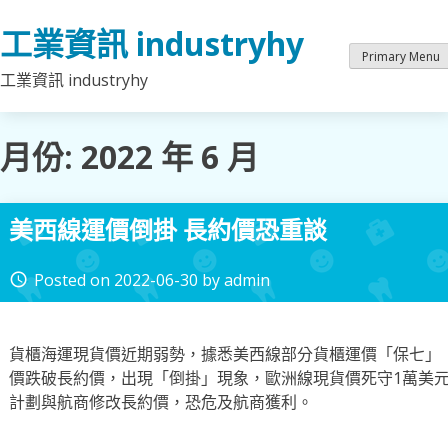
Skip
工業資訊 industryhy
to
content
Primary Menu
工業資訊 industryhy
月份:
2022 年 6 月
美西線運價倒掛 長約價恐重談
Posted on
2022-06-30
by
admin
access_time
貨櫃海運現貨價近期弱勢，據悉美西線部分貨櫃運價「保七」（每
價跌破長約價，出現「倒掛」現象，歐洲線現貨價死守1萬美
計劃與航商修改長約價，恐危及航商獲利。