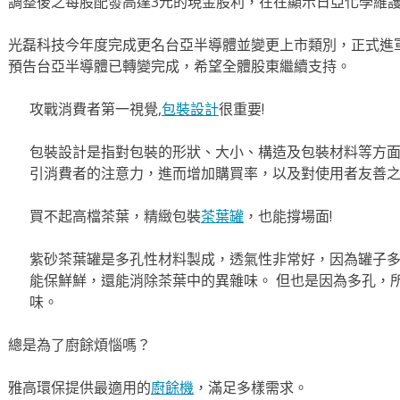
調整後之每股配發高達3元的現金股利，在在顯示日亞化學維
光磊科技今年度完成更名台亞半導體並變更上市類別，正式進
預告台亞半導體已轉變完成，希望全體股東繼續支持。
攻戰消費者第一視覺,
包裝設計
很重要!
包裝設計是指對包裝的形狀、大小、構造及包裝材料等方
引消費者的注意力，進而增加購買率，以及對使用者友善
買不起高檔茶葉，精緻包裝
茶葉罐
，也能撐場面!
紫砂茶葉罐是多孔性材料製成，透氣性非常好，因為罐子
能保鮮鮮，還能消除茶葉中的異雜味。 但也是因為多孔，
味。
總是為了廚餘煩惱嗎？
雅高環保提供最適用的
廚餘機
，滿足多樣需求。