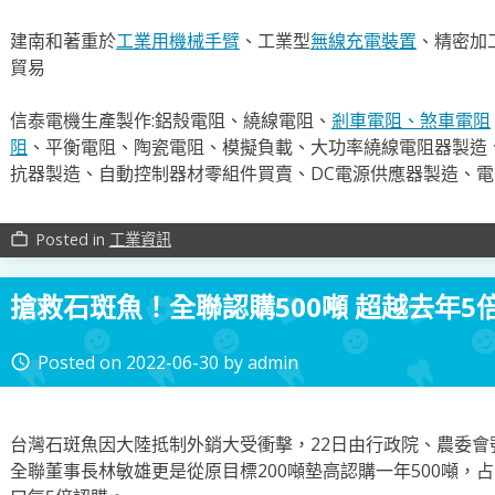
建南和著重於
工業用機械手臂
、工業型
無線充電裝置
、精密加
貿易
信泰電機生產製作:鋁殼電阻、繞線電阻、
剎車電阻、
煞車電阻
阻
、平衡電阻、陶瓷電阻、模擬負載、大功率繞線電阻器製造
抗器製造、自動控制器材零組件買賣、DC電源供應器製造、
Posted in
工業資訊
work_outline
搶救石斑魚！全聯認購500噸 超越去年5
Posted on
2022-06-30
by
admin
access_time
台灣石斑魚因大陸抵制外銷大受衝擊，22日由行政院、農委
全聯董事長林敏雄更是從原目標200噸墊高認購一年500噸，