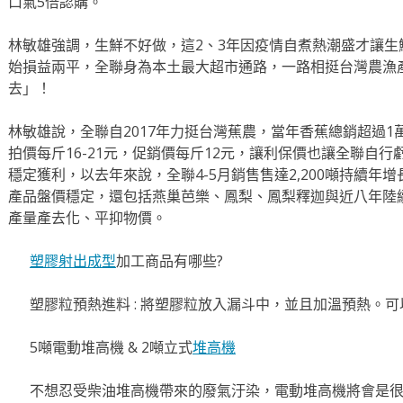
口氣5倍認購。
林敏雄強調，生鮮不好做，這2、3年因疫情自煮熱潮盛才讓
始損益兩平，全聯身為本土最大超市通路，一路相挺台灣農漁
去」！
林敏雄說，全聯自2017年力挺台灣蕉農，當年香蕉總銷超過1萬
拍價每斤16-21元，促銷價每斤12元，讓利保價也讓全聯自
穩定獲利，以去年來說，全聯4-5月銷售售達2,200噸持續
產品盤價穩定，還包括燕巢芭樂、鳳梨、鳳梨釋迦與近八年陸
產量產去化、平抑物價。
塑膠射出成型
加工商品有哪些?
塑膠粒預熱進料 : 將塑膠粒放入漏斗中，並且加溫預熱。
5噸電動堆高機 & 2噸立式
堆高機
不想忍受柴油堆高機帶來的廢氣汙染，電動堆高機將會是