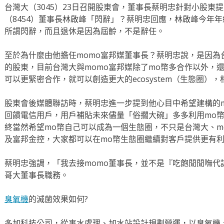
台灣大（3045）23日召開股東會，董事長蔡明忠針對小股東
（8454）董事長林啟峰「閃辭」？蔡明忠回應，林啟峰今年
所謂閃辭，而且退休是因為屆齡，不是辭任。
至於為什麼由他擔任momo富邦媒董事長？蔡明忠說，是因為
的股東，目前台灣大與momo富邦媒除了mo幣多合作以外，
可以更緊密合作，就可以創造更大的ecosystem（生態圈）
股東會後媒體聯訪時，蔡明忠進一步提到他心目中希望建構的m
回饋電信用戶，用戶補貼未來儘量「俗擱大碗」多多利用mo幣
終當然希望mo幣自己可以成為一個生態圈，不只是台灣大、m
及富邦金控，大家都可以在mo幣生態圈繼續對客戶提供更有
蔡明忠強調，「我去接momo董事長，並不是『吃飽閒閒嘸代
哥大董事長職務。
臭氧機
的滅菌效果如何?
多加科技公司，從事水處理、加水站設計規劃營運，以臭氧機