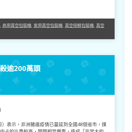
,
商用真空包裝機
,
家用真空包裝機
,
真空保鮮包裝機
,
真空
殺逾200萬頭
導
日）表示，非洲豬瘟疫情已蔓延到全國48個省市，撲
產中占的比重較高，問題相當嚴重，造成「非常大的