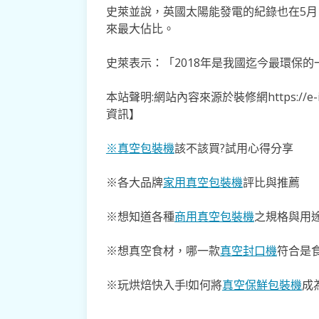
史萊並說，英國太陽能發電的紀錄也在5月
來最大佔比。
史萊表示：「2018年是我國迄今最環保的
本站聲明:網站內容來源於裝修網https://e-
資訊】
※真空包裝機
該不該買?試用心得分享
※各大品牌
家用真空包裝機
評比與推薦
※想知道各種
商用真空包裝機
之規格與用途
※想真空食材，哪一款
真空封口機
符合是
※玩烘焙快入手!如何將
真空保鮮包裝機
成