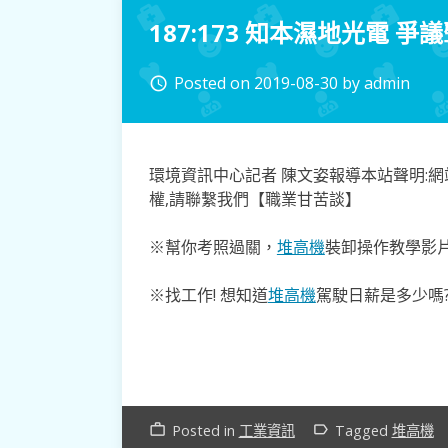
187:173 知本濕地光電
Posted on
2019-08-30
by
admin
access_time
環境資訊中心記者 陳文姿報導本站聲明:網站內容來源
權,請聯繫我們【職業甘苦談】
※幫你考照過關，
堆高機
裝卸操作教學影片
※找工作! 想知道
堆高機
駕駛日薪是多少嗎?
Posted in
工業資訊
Tagged
堆高機
work_outline
label_outline