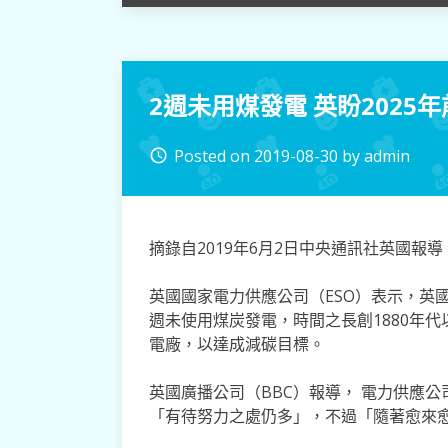
2週未用煤發電 英盼2025
Posted on
2019-08-30
by
admin
access_time
摘錄自2019年6月2日中央通訊社英國報導
英國國家電力供應公司（ESO）表示，英國自
週未使用煤炭發電，時間之長創1880年代
電廠，以達成減碳目標。
英國廣播公司（BBC）報導， 電力供應公司負
「有待努力之處仍多」，不過「隨著愈來