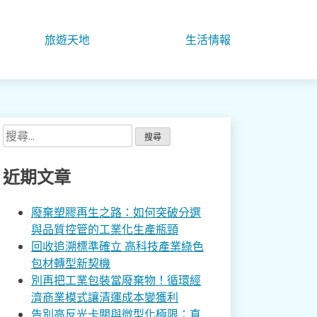
旅遊天地
生活情報
搜
尋
關
近期文章
鍵
字:
廢棄塑膠再生之路：如何突破分選
與品質控管的工業化生產瓶頸
回收追溯標準確立 高科技產業綠色
包材轉型新契機
別再把工業包裝當廢棄物！循環經
濟商業模式讓清運成本變獲利
告別高反光卡關與微型化極限：直