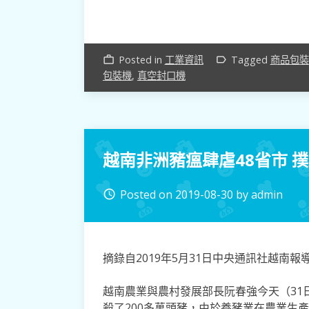
Posted in
工業資訊
Tagged
商品包裝
work_outline
label_outline
包裝機
,
真空封口機
越南非洲豬瘟肆虐48省市 撲
Posted on
2019-08-30
by
admin
access_time
摘錄自2019年5月31日中央通訊社越南報
越南農業與農村發展部長阮春強今天（31
殺了200多萬頭豬，由於養豬業在農業生