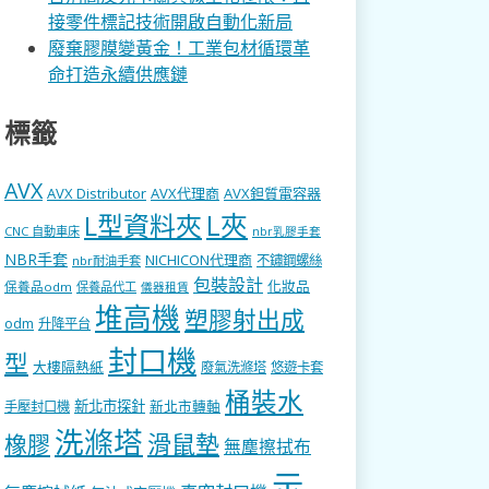
接零件標記技術開啟自動化新局
廢棄膠膜變黃金！工業包材循環革
命打造永續供應鏈
標籤
AVX
AVX Distributor
AVX代理商
AVX鉭質電容器
L型資料夾
L夾
CNC 自動車床
nbr乳膠手套
NBR手套
NICHICON代理商
不鏽鋼螺絲
nbr耐油手套
包裝設計
化妝品
保養品odm
保養品代工
儀器租賃
堆高機
塑膠射出成
odm
升降平台
封口機
型
大樓隔熱紙
廢氣洗滌塔
悠遊卡套
桶裝水
新北市探針
新北市轉軸
手壓封口機
洗滌塔
滑鼠墊
橡膠
無塵擦拭布
示