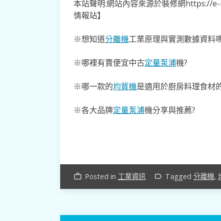
本站聲明:網站內容來源於裝修網https://e-
情報站】
※想知道
分離機
工業原理與實測數據資料嗎
※哪裡有賣便宜中古
定量泵浦
機?
※哪一款的
均質機
是適用於廚房料理食材的
※各大品牌
定量泵浦
機分享與推薦?
Posted in
工業資訊
Tagged
分離機
,
work_outline
label_outline