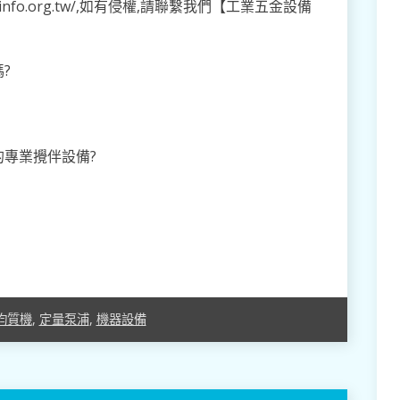
info.org.tw/,如有侵權,請聯繫我們【工業五金設備
?
專業攪伴設備?
均質機
,
定量泵浦
,
機器設備