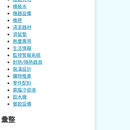
桶裝水
機器設備
橡膠
清潔器材
滑鼠墊
無塵專用
生活情報
監視警報系統
耐熱/隔熱器具
裝潢設計
購物推車
零件配料
電腦冷卻液
飲水機
餐飲設備
彙整