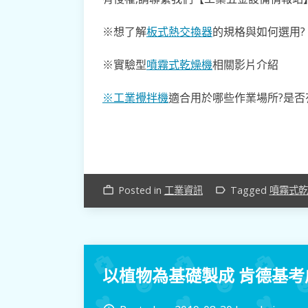
※想了解
板式熱交換器
的規格與如何選用?
※實驗型
噴霧式乾燥機
相關影片介紹
※工業攪拌機
適合用於哪些作業場所?是否
Posted in
工業資訊
Tagged
噴霧式乾
work_outline
label_outline
以植物為基礎製成 肯德基