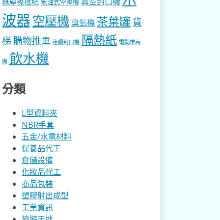
真空封口機
無塵擦拭紙
無油式空壓機
波器
空壓機
茶葉罐
貨
臭氧機
隔熱紙
梯
購物推車
連續封口機
電動堆高
飲水機
機
分類
L型資料夾
NBR手套
五金/水電材料
保養品代工
倉儲設備
化妝品代工
商品包裝
塑膠射出成型
工業資訊
旅遊天地