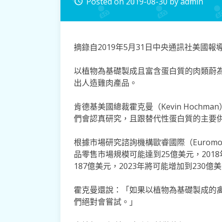
Posted on
2019-08-30
by
admin
access_time
摘錄自2019年5月31日中央通訊社美國報
以植物為基礎製成且富含蛋白質的肉類蔚為
出人造雞肉產品。
肯德基美國總裁霍克曼（Kevin Hoch
們會認真研究，且跟替代性蛋白質的主要
根據市場研究諮詢機構歐睿國際（Euromonito
品零售市場規模可能達到25億美元，2018
187億美元，2023年將可能增加到230億
霍克曼還說：「如果以植物為基礎製成的
們絕對會嘗試。」