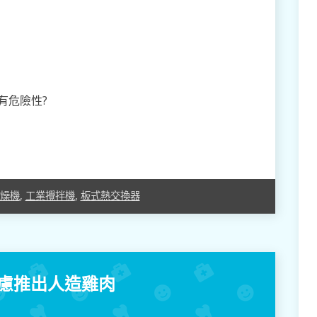
有危險性?
燥機
,
工業攪拌機
,
板式熱交換器
考慮推出人造雞肉