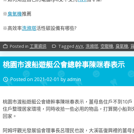
※
臭氧機
推薦
※高效率
洗滌塔
活性碳設備有哪些?
Posted in
工業資訊
Tagged
AVX
,
洗滌塔
,
空壓機
,
臭氧機
,
work_outline
label_outline
桃園市渡船遊艇公會總幹事陳咪春表示
Posted on
2021-02-01
by
admin
access_time
桃園市渡船遊艇公會總幹事陳咪春表示，薑母島住戶不到10
住戶整理居家環境，同時收拾一些必用的物品，打算開小船到
回家。
阿姆坪觀光發展協會理事長呂理民也說，大溪區復興裡的薑母