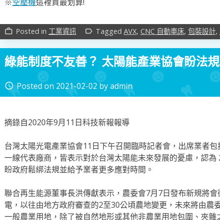
※
空壓機
這裡買最划算!
Posted in
工業資訊
Tagged
AVX
,
CNC 自動車床
,
包裝設計
,
work_outline
label_outline
綠能制度不友善？ 太陽能產業協會盼法
Posted on
2021-02-02
by
admin
access_time
摘錄自2020年9月11日科技新報報導
台灣太陽光電產業協會11日下午召開臨時記者會，出席業者
一線代表廠商，皆表示對於台灣太陽能未來發展的憂慮，認為 20
盼政府鬆綁法規並給予業者更多應對時間。
聯合再生能源董事長洪傳獻表示，農委會7月7日發布新規將會
電，以往由地方政府審查的2至30公頃農地變更，未來將由農
一般農業用地，除了被自然地形或其他非農業用地包圍、夾雜