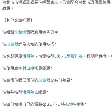
台北市市場處副處長汪昭華表示，仍會配合台北市環保局禁用
政策。
【其他文章推薦】
※噴霧
洗滌塔
實際應用案例分享
※
示波器
鮮為人知的使用技巧?
※客製專屬
滑鼠墊
、可愛造型
L夾
、
L型資料夾
、透明證件套、
※使用真空
封口機
常見問題?
※高價位跟低價位的
示波器
又有何差異?
※特殊造型
滑鼠墊
去哪買?
※如何知道自已的電腦cpu支不支持
AVX
指令集?