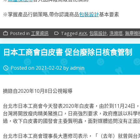
※掌握產品行銷策略,帶你認識商品
包裝設計
基本要素
Posted in
工業資訊
Tagged
AVX
,
包裝設計
,
洗滌塔
,
無塵擦
work_outline
label_outline
日本工商會白皮書 促台廢除日核食管制
Posted on
2021-02-02
by
admin
access_time
摘錄自2020年10月8日公視報導
台北市日本工商會今天發表2020年白皮書，由於到11月24
台灣將開放瘦肉精美豬進口，日商強烈要求，政府應該以科學
過，收下白皮書的國發會主委龔明鑫，面對媒體追問沒有正面
台北市日本工商會理事長大惠修司表示，「（去年）就曾與台