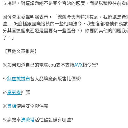
立場是，對這議題絕不是完全否決的態度，而是以積極往前看
國發會主委龔明鑫表示，「總統今天有特別提到，我們還是希望
些……怎麼樣跟國際接軌的一些相關法令，我想各部會他們應
分其實這個東西還是需要有一些區分？）你要問其他的問題我
了。」
【其他文章推薦】
※如何知道自已的電腦cpu支不支持
AVX
指令集?
※
無塵擦拭布
各大品牌廠商販售比價網!
※
臭氧機
推薦
※
貨梯
使用安全與保養
※高效率
洗滌塔
活性碳設備有哪些?