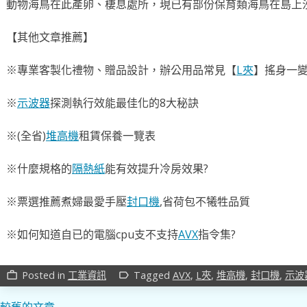
動物海鳥在此產卵、棲息處所，現已有部份保育類海鳥在島上
【其他文章推薦】
※專業客製化禮物、贈品設計，辦公用品常見【
L夾
】搖身一變
※
示波器
探測執行效能最佳化的8大秘訣
※(全省)
堆高機
租賃保養一覽表
※什麼規格的
隔熱紙
能有效提升冷房效果?
※票選推薦煮婦最愛手壓
封口機
,省荷包不犧牲品質
※如何知道自已的電腦cpu支不支持
AVX
指令集?
Posted in
工業資訊
Tagged
AVX
,
L夾
,
堆高機
,
封口機
,
示波
work_outline
label_outline
較舊的文章