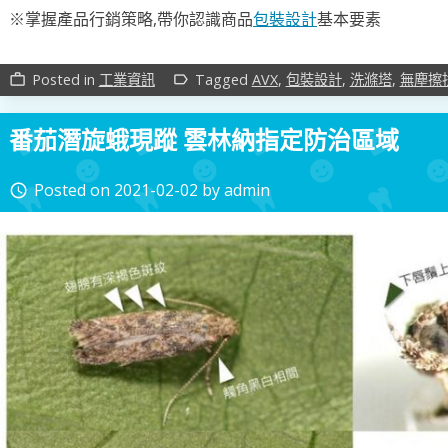
※掌握產品行銷策略,帶你認識商品
包裝設計
基本要素
Posted in
工業資訊
Tagged
AVX
,
包裝設計
,
洗滌塔
,
無塵擦
work_outline
label_outline
番茄潛旋蛾現蹤 雲林納指定防治區域
Posted on
2021-02-02
by
admin
access_time