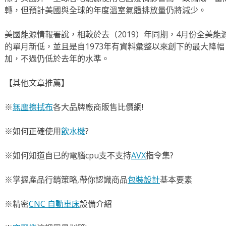
轉，但預計美國與全球的年度溫室氣體排放量仍將減少。
美國能源情報署說，相較於去（2019）年同期，4月份全美能源
的單月新低，並且是自1973年有資料彙整以來創下的最大降
加，不過仍低於去年的水準。
【其他文章推薦】
※
無塵擦拭布
各大品牌廠商販售比價網!
※如何正確使用
飲水機
?
※如何知道自已的電腦cpu支不支持
AVX
指令集?
※掌握產品行銷策略,帶你認識商品
包裝設計
基本要素
※精密
CNC 自動車床
設備介紹