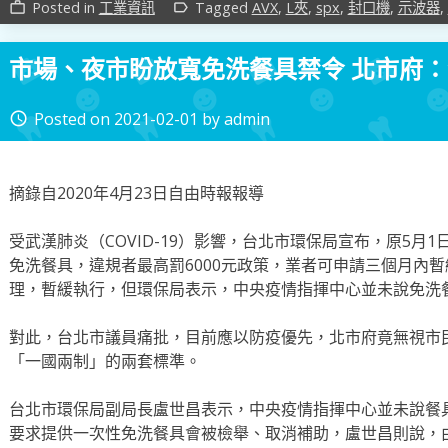
Posted in
工業資訊
Tagged
AVX
,
L夾
,
spx
,
封口機
,
示波器
,
work_outline
label_outline
市場、夜市盼放寬免洗餐具禁令 北市府
Posted on
2021-02-01
by
admin
access_time
摘錄自2020年4月23日自由時報報導
受武漢肺炎（COVID-19）影響，台北市環保局宣布，原5月
免洗餐具，違規者最高罰6000元政策，業者可申請三個月內
理，暫緩執行，但環保局表示，中央疫情指揮中心並未說免洗
對此，台北市議員痛批，目前應以防疫優先，北市府竟無視市
「一國兩制」的兩套標準。
台北市環保局副局長盧世昌表示，中央疫情指揮中心並未說餐
要求提供一次性免洗餐具會被檢舉、取消補助，盧世昌則說，