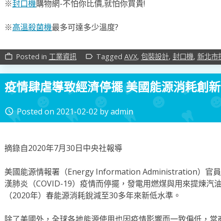
※
封口機
購物網-不怕你比價,就怕你買貴!
※
高溫殺菌機
最多可達多少溫度?
Posted in
工業資訊
Tagged
AVX
,
包裝設計
,
封口機
,
新北市
work_outline
label_outline
疫情肆虐導致經濟停擺 美國能源消耗創新
Posted on
2021-02-02
by
admin
access_time
摘錄自2020年7月30日中央社報導
美國能源情報署（Energy Information Administrat
漢肺炎（COVID-19）疫情而停擺，發電用燃煤與用來提煉
（2020年）春能源消耗銳減至30多年來新低水準。
除了美國外，全球各地能源使用也因疫情影響而一致偏低，當