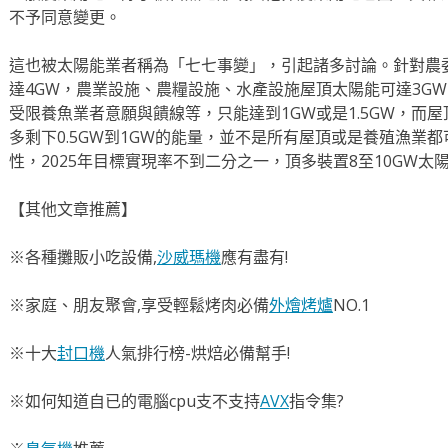
不予同意變更。
這也被太陽能業者稱為「七七事變」，引起諸多討論。針對農委
達4GW，農業設施、農糧設施、水產設施屋頂太陽能可達3G
受限養魚業者意願與饋線等，只能達到1GW或是1.5GW，而
多剩下0.5GW到1GW的能量，並不是所有屋頂或是養殖漁業
性，2025年目標實現率不到二分之一，頂多裝置8至10GW太
【其他文章推薦】
※各種攤販小吃設備,
沙威瑪機
應有盡有!
※家庭、朋友聚會,享受輕鬆烤肉必備
外燴烤爐
NO.1
※十大
封口機
人氣排行榜-烘焙必備幫手!
※如何知道自已的電腦cpu支不支持
AVX
指令集?