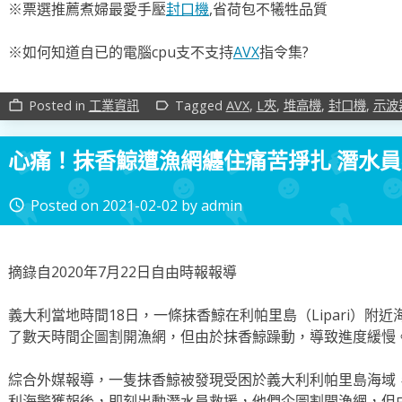
※票選推薦煮婦最愛手壓
封口機
,省荷包不犧牲品質
※如何知道自已的電腦cpu支不支持
AVX
指令集?
Posted in
工業資訊
Tagged
AVX
,
L夾
,
堆高機
,
封口機
,
示波
work_outline
label_outline
心痛！抹香鯨遭漁網纏住痛苦掙扎 潛水員
Posted on
2021-02-02
by
admin
access_time
摘錄自2020年7月22日自由時報報導
義大利當地時間18日，一條抹香鯨在利帕里島（Lipari）附
了數天時間企圖割開漁網，但由於抹香鯨躁動，導致進度緩慢
綜合外媒報導，一隻抹香鯨被發現受困於義大利利帕里島海域
利海警獲報後，即刻出動潛水員救援，他們企圖割開漁網，但