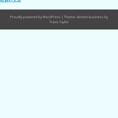
文
章
Proudly powered by WordPress
|
Theme: dentist-business by
導
Travis Taylor
覽