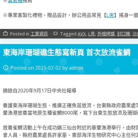
※
臭氧機
推薦
※專業客製化禮物、贈品設計，辦公用品常見【
L夾
】搖身一變
Posted in
工業資訊
Tagged
AVX
,
L夾
,
外燴烤爐
,
封口機
,
沙
work_outline
label_outline
東海岸珊瑚礁生態寫新頁 首次放流雀鯛
Posted on
2021-02-02
by
admin
access_time
摘錄自2020年9月17日中央社報導
養護東海岸珊瑚生態、推廣正確魚苗放流，台東縣政府農業處
翬漁港放養當地原生種雀鯛8000尾，寫下台東生態放流及珊
放養雀鯛活動上午在成功鎮三仙台附近的基翬漁港舉行，由財
會人員、縣府農業處長許家豪、東部海洋生物研究中心主任何