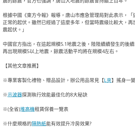
震的餘震，官方也強調，唐山大地震的餘震會持續上百年。
根據中國《東方今報》報導，唐山市應急管理局對此表示，「這
正常的起伏。雖然已經過了這麼多年，但當時震級比較大，再
震起伏。」
中國官方指出，在這起規模5.1地震之後，陸陸續續發生的後
再出現規模5以上地震，餘震活動平均將在規模4左右。
【其他文章推薦】
※專業客製化禮物、贈品設計，辦公用品常見【
L夾
】搖身一變
※
示波器
探測執行效能最佳化的8大秘訣
※(全省)
堆高機
租賃保養一覽表
※什麼規格的
隔熱紙
能有效提升冷房效果?