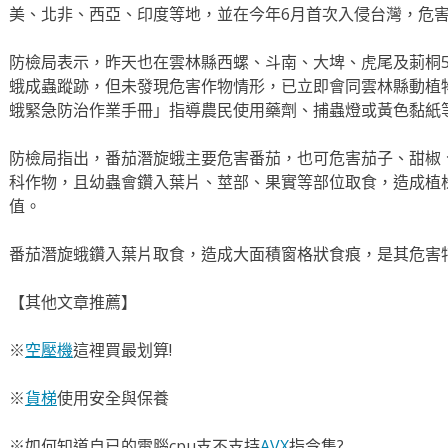
美、北非、西亞、印度等地，並在今年6月首次入侵台灣，危
防檢局表示，昨天也在雲林縣西螺、斗南、大埤、虎尾及莿桐
蛾成蟲蹤跡，但未發現危害作物情形，已立即會同雲林縣動植
蛾緊急防治作業手冊」指導農民使用藥劑、捕蟲燈或黃色黏紙
防檢局指出，番茄潛旋蛾主要危害番茄，也可危害茄子、甜椒
科作物，且幼蟲會鑽入葉片、莖部、果實等部位取食，造成植
值。
番茄潛旋蛾鑽入葉片取食，造成大面積窗格狀食痕，是其危害
【其他文章推薦】
※
空壓機
這裡買最划算!
※
貨梯
使用安全與保養
※如何知道自已的電腦cpu支不支持
AVX
指令集?