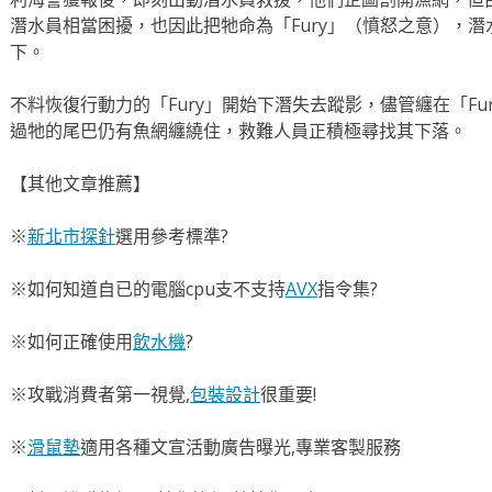
潛水員相當困擾，也因此把牠命為「Fury」（憤怒之意），潛
下。
不料恢復行動力的「Fury」開始下潛失去蹤影，儘管纏在「F
過牠的尾巴仍有魚網纏繞住，救難人員正積極尋找其下落。
【其他文章推薦】
※
新北市探針
選用參考標準?
※如何知道自已的電腦cpu支不支持
AVX
指令集?
※如何正確使用
飲水機
?
※攻戰消費者第一視覺,
包裝設計
很重要!
※
滑鼠墊
適用各種文宣活動廣告曝光,專業客製服務