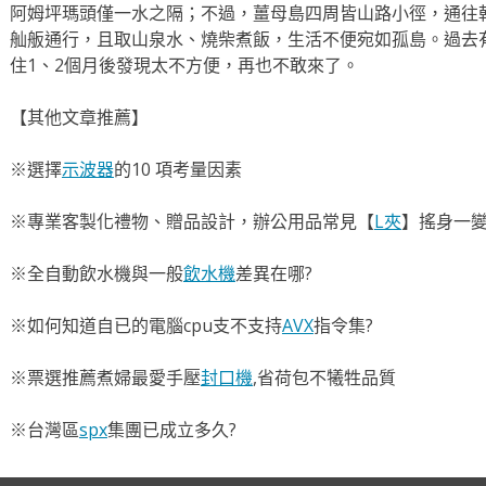
阿姆坪瑪頭僅一水之隔；不過，薑母島四周皆山路小徑，通往
舢舨通行，且取山泉水、燒柴煮飯，生活不便宛如孤島。
過去
住1、2個月後發現太不方便，再也不敢來了。
【其他文章推薦】
※選擇
示波器
的10 項考量因素
※專業客製化禮物、贈品設計，辦公用品常見【
L夾
】搖身一變
※全自動飲水機與一般
飲水機
差異在哪?
※如何知道自已的電腦cpu支不支持
AVX
指令集?
※票選推薦煮婦最愛手壓
封口機
,省荷包不犧牲品質
※台灣區
spx
集團已成立多久?