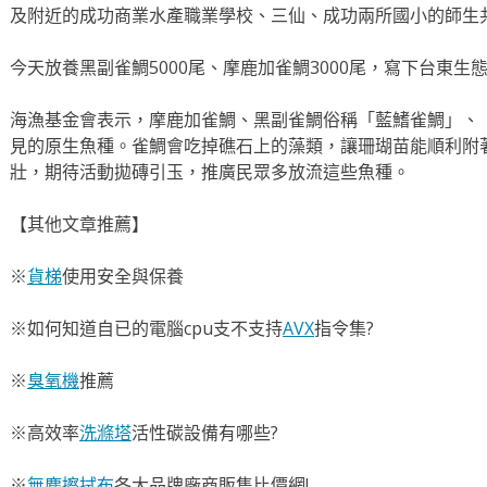
及附近的成功商業水產職業學校、三仙、成功兩所國小的師生
今天放養黑副雀鯛5000尾、摩鹿加雀鯛3000尾，寫下台東
海漁基金會表示，摩鹿加雀鯛、黑副雀鯛俗稱「藍鰭雀鯛」、
見的原生魚種。雀鯛會吃掉礁石上的藻類，讓珊瑚苗能順利附
壯，期待活動拋磚引玉，推廣民眾多放流這些魚種。
【其他文章推薦】
※
貨梯
使用安全與保養
※如何知道自已的電腦cpu支不支持
AVX
指令集?
※
臭氧機
推薦
※高效率
洗滌塔
活性碳設備有哪些?
※
無塵擦拭布
各大品牌廠商販售比價網!