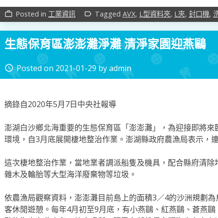
Posted in
工業資訊
Tagged
AVX
,
L型資料夾
,
L夾
,
封口機
,
work_outline
label_outline
生態保育區澎澎灘淨灘 清淨家園迎燕鷗
Posted on
2021-01-29
by
admin
access_time
摘錄自2020年5月7日中央社報導
澎湖白沙鄉北海重要的生態保育區「澎澎灘」，為迎接即將來
環境，自3月底展開棲地整治作業。澎湖縣政府農漁局表示，連
這次棲地整治作業，當地業者調派船隻及機具，配合縣府清除
雜木及輪胎等大型海洋廢棄物等垃圾。
依農漁局觀察資料，澎澎灘目前島上的面積3／4的沙洲規劃為
客休閒遊憩。每年4月初至9月底，有小燕鷗、紅燕鷗、蒼燕