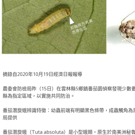
摘錄自2020年10月19日經濟日報報導
農委會防檢局昨（15日）在雲林縣5鄉鎮番茄園偵察發現少數
縣為指定區域，以實施共同防治。
番茄潛旋蛾辨識特徵：幼蟲前端有明顯黑色條帶，成蟲觸角為
局提供
番茄潛旋蛾（Tuta absoluta）是小型蛾類，原生於南美