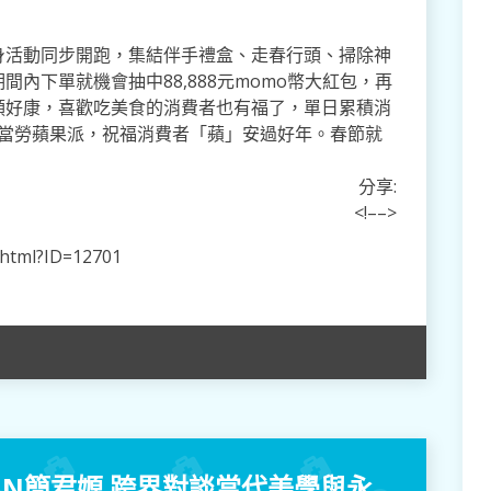
。
身活動同步開跑，集結伴手禮盒、走春行頭、掃除神
內下單就機會抽中88,888元momo幣大紅包，再
領好康，喜歡吃美食的消費者也有福了，單日累積消
吃麥當勞蘋果派，祝福消費者「蘋」安過好年。春節就
！
分享:
<!–
–>
i.html?ID=12701
JEAN簡君嫄 跨界對談當代美學與永