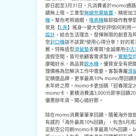
即日起至3月31日，凡消費者於momo通路
饋無上限，工業型
無線充電裝置
、精密加
機
。幫你考照過關，
堆高機
裝卸操作教學影
常見【
L夾
】搖身一變大受好評!如何利用
設計
，結合生活理念、發揮無限的創意及
空
封口機
該不該買?使用心得分享！好的茗
薦。特殊造型
滑鼠墊
去哪買?金誠運用
中古
渡假空間，皆可依顧客需求製作。
實驗型
康喝好水，高品質
飲水機
，優質安全有把
理價格為您解決工作中需要。客製專屬
滑
定精選品牌，更享最高10% momo幣
末年終之際，momo卡更加碼「迎春限定2
momo卡，累積消費滿3,000元即享回饋
優惠辦年貨、開心過好節。
除在momo消費筆筆享回饋，隨著海外旅遊
有感的「海外最高10%回饋」，包含6月底
定航空公司刷momo卡享最高10%回饋，