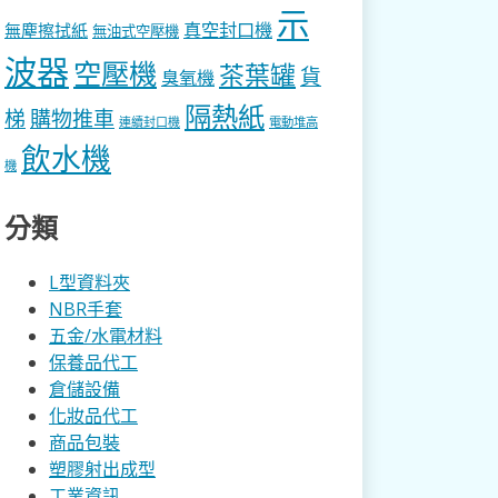
示
真空封口機
無塵擦拭紙
無油式空壓機
波器
空壓機
茶葉罐
貨
臭氧機
隔熱紙
梯
購物推車
連續封口機
電動堆高
飲水機
機
分類
L型資料夾
NBR手套
五金/水電材料
保養品代工
倉儲設備
化妝品代工
商品包裝
塑膠射出成型
工業資訊