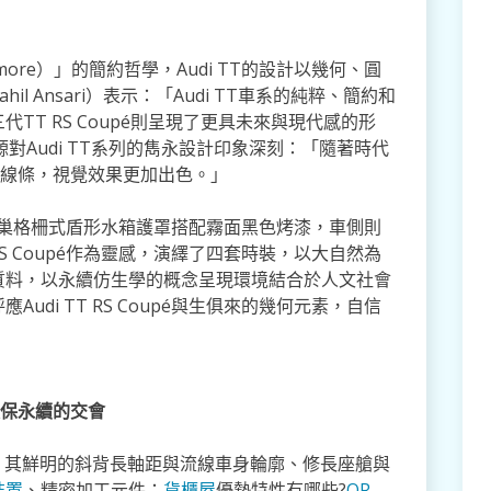
s more）」的簡約哲學，Audi TT的設計以幾何、圓
 Ansari）表示：「Audi TT車系的純粹、簡約和
TT RS Coupé則呈現了更具未來與現代感的形
嫄對Audi TT系列的雋永設計印象深刻：「隨著時代
銳利線條，視覺效果更加出色。」
六邊形蜂巢格柵式盾形水箱護罩搭配霧面黑色烤漆，車側則
RS Coupé作為靈感，演繹了四套時裝，以大自然為
質料，以永續仿生學的概念呈現環境結合於人文社會
di TT RS Coupé與生俱來的幾何元素，自信
計與環保永續的交會
n GT，其鮮明的斜背長軸距與流線車身輪廓、修長座艙與
裝置
、精密加工元件；
貨櫃屋
優勢特性有哪些?
QR