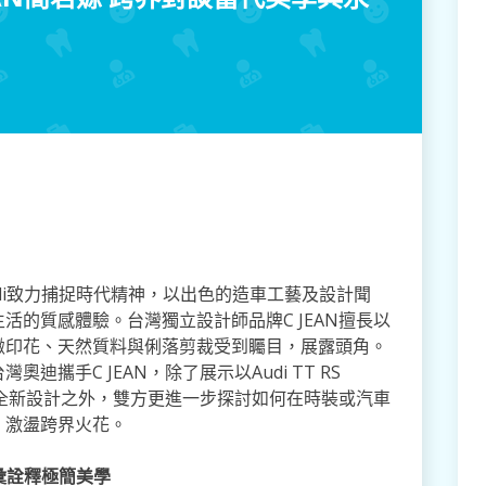
udi致力捕捉時代精神，以出色的造車工藝及設計聞
活的質感體驗。台灣獨立設計師品牌C JEAN擅長以
緻印花、天然質料與俐落剪裁受到矚目，展露頭角。
攜手C JEAN，除了展示以Audi TT RS
C JEAN全新設計之外，雙方更進一步探討如何在時裝或汽車
，激盪跨界火花。
當代語彙詮釋極簡美學