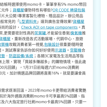
結帳時選擇使用momo卡，筆筆享有5% momo幣回
工元件；
貨櫃屋
優勢特性有哪些?
QR CODE 捲袋包裝
片大公開 !專業客製化禮物、贈品設計，辦公用品
一般常見的「
L型資料夾
」達到廣告宣傳效果?
貨櫃屋
時尚的設計，
Check AOI on tape components
。真
茶,更需要密封性高的
茶葉罐
,才能留住香氣!
臭氧機
推
貨櫃屋
，重新改造各式活動展場、代銷中心、旅遊
均質機
攻戰消費者第一視覺,
包裝設計
很重要!隨時健
關。測試專家告訴你如何好好使用
示波器
。
空壓機
合
鼠墊
．
防盜設備/系統
；各類3C家電及生活用品等指
回饋無上限，實現「買越多賺越多」的購物情境。值此歲
00元回饋」，1月31日前每週六於momo消費刷
200元，加計精選品牌回饋將直衝16%，就是要讓會員
需求逐漸回溫，2023年momo卡更帶給消費者驚艷
前於海外通路消費刷momo卡可享最高5%回饋、指
以及六大指定旅行社刷momo卡最高5%回饋，只要一