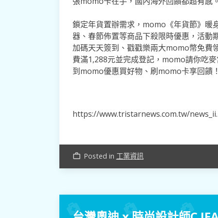
張momo卡在手，國內海外回饋都超有感
鎖定年貨置辦需求，momo《年貨節》暖
器、春節佈置等商品下殺限時優惠，活動期間
加碼天天簽到、戳戳樂兩大momo幣免費
費滿1,288元並完成登記，momo請你
到momo優惠買好物、刷momo卡享回饋
https://www.tristarnews.com.tw/news_i
Posted in
工業資訊
work_outline
台灣奧迪 x 時尚設計師C 