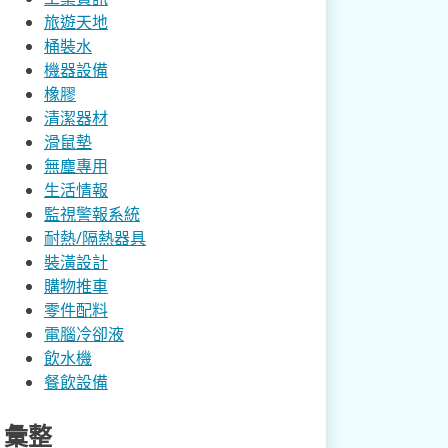
旅遊天地
桶裝水
機器設備
橡膠
清潔器材
滑鼠墊
無塵專用
生活情報
監視警報系統
耐熱/隔熱器具
裝潢設計
購物推車
零件配料
電腦冷卻液
飲水機
餐飲設備
彙整