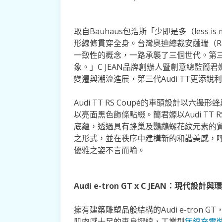
取自Bauhaus包浩斯「少即是多（less i
形線條貫穿全身。台灣奧迪總裁安薩瑞（Rahil
一致性的概念，一路承襲了三個世代。第三代
象。」C JEAN品牌創辦人暨創意總監簡君
變遷與潮流進展，第三代Audi TT更添
Audi TT RS Coupé的車頭設計以
以亮面黑色飾條點綴。簡君嫄以Audi TT 
底蘊，透過具有蜂巢及鸚鵡螺花紋元素的
之形式，並在秩序中建構新的和諧美感，呼應Au
優雅之姿不言而喻。
Audi e-tron GT x C JEAN：現代設
擁有建築雕塑品般結構的Audi e-tro
肌肉感十足的車身摺線，工業型
無線充電