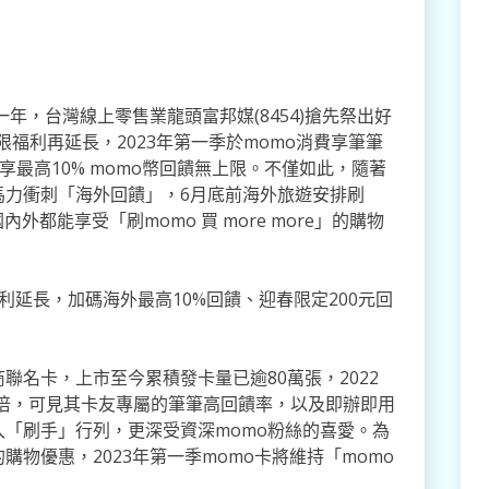
一年，台灣線上零售業龍頭富邦媒(8454)搶先祭出好
限福利再延長，2023年第一季於momo消費享筆筆
享最高10% momo幣回饋無上限。不僅如此，隨著
馬力衝刺「海外回饋」，6月底前海外旅遊安排刷
外都能享受「刷momo 買 more more」的購物
福利延長，加碼海外最高10%回饋、迎春限定200元回
聯名卡，上市至今累積發卡量已逾80萬張，2022
2倍，可見其卡友專屬的筆筆高回饋率，以及即辦即用
「刷手」行列，更深受資深momo粉絲的喜愛。為
物優惠，2023年第一季momo卡將維持「momo