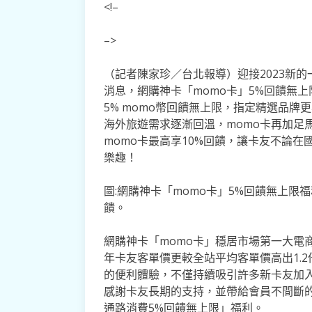
<!–
–>
（記者陳家珍／台北報導）迎接2023新的
消息，網購神卡「momo卡」5%回饋無上
5% momo幣回饋無上限，指定精選品牌更
海外旅遊需求逐漸回溫，momo卡再加足
momo卡最高享10%回饋，讓卡友不論在國內
樂趣！
圖:網購神卡「momo卡」5%回饋無上限
饋。
網購神卡「momo卡」穩居市場第一大電商
年卡友客單價更較全站平均客單價高出1.
的便利體驗，不僅持續吸引許多新卡友加入
感謝卡友長期的支持，並帶給會員不間斷的購
通路消費5%回饋無上限」福利。