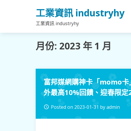
Skip
工業資訊 industryhy
to
content
工業資訊 industryhy
月份:
2023 年 1 月
富邦媒網購神卡「momo卡
外最高10%回饋、迎春限定2
Posted on
2023-01-31
by
admin
access_time