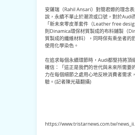
安薩瑞（Rahil Ansari）對簡君嫄
說，永續不單止於潮流或口號，對於Audi而言
「新未來零皮革套件（Leather free d
則Dinamica環保材質製成的布料鋪製（Di
質製成的纖維材料），同時保有乘坐者的
使用化學染色。
在追求每個永續環節時，Audi都堅持將
確信：「這正是我們的世代與未來所需要的
力在每個細節之處用心地反映消費者需求
驗。(記者陳光蘊翻攝)
https://www.tristarnews.com.tw/news_i