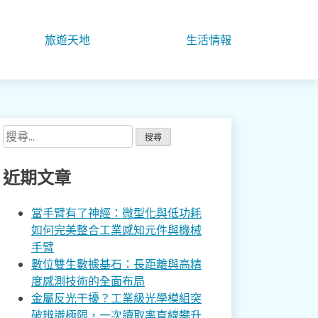
旅遊天地
生活情報
搜
尋
關
近期文章
鍵
字:
當手臂有了神經：微型化與低功耗
如何完美整合工業感知元件與機械
手臂
數位雙生數據基石：長距離與高精
度感測技術的全面布局
金屬反光干擾？工業級光學模組突
破辨識極限，一次讀取率直線攀升