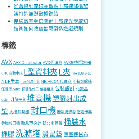
從倉儲到產線零斷點！高速條碼辨
識打造無縫數據鏈結
產線效率翻倍關鍵！高速光學感知
技術如何改寫智慧製造遊戲規則
標籤
AVX
AVX Distributor
AVX代理商
AVX鉭質電容器
L型資料夾
L夾
CNC 自動車床
nbr乳膠手套
NBR手套
NICHICON代理商
不鏽鋼螺絲
nbr耐油手套
包裝設計
化妝品
保養品odm
保養品代工
儀器租賃
堆高機
塑膠射出成
odm
升降平台
封口機
型
大樓隔熱紙
廢氣洗滌塔
悠遊卡套
桶裝水
新北市探針
新北市轉軸
手壓封口機
洗滌塔
滑鼠墊
橡膠
無塵擦拭布