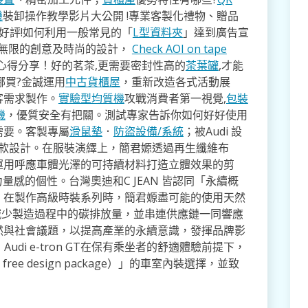
機
裝卸操作教學影片大公開 !專業客製化禮物、贈品
好評!如何利用一般常見的「
L型資料夾
」達到廣告宣
無限的創意及時尚的設計，
Check AOI on tape
心得分享！好的茗茶,更需要密封性高的
茶葉罐
,才能
哪買?金誠運用
中古貨櫃屋
，重新改造各式活動展
客需求製作。
實驗型均質機
攻戰消費者第一視覺,
包裝
機
，優質安全有把關。測試專家告訴你如何好好使用
需要。客製專屬
滑鼠墊
．
防盜設備/系統
；被Audi 設
最美的車款設計。在服裝演繹上，簡君嫄透過再生纖維布
運用呼應車體光澤的可持續材料打造立體效果的剪
不失力量感的個性。台灣奧迪和C JEAN 皆認同「永續概
：在製作高級時裝系列時，簡君嫄盡可能的使用天然
）布料，減少製造過程中的碳排放量，並串連供應鏈一同響應
然與社會議題，以提高產業的永續意識，發揮品牌影
udi e-tron GT在保有乘坐者的舒適體驗前提下，
ree design package）」的車室內裝選擇，並致