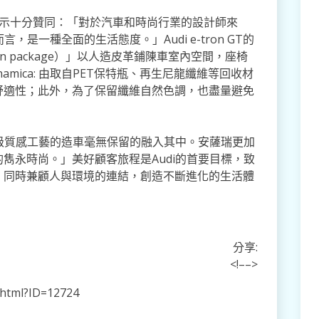
的理念表示十分贊同：「對於汽車和時尚行業的設計師來
，是一種全面的生活態度。」Audi e-tron GT的
esign package）」以人造皮革鋪陳車室內空間，座椅
namica: 由取自PET保特瓶、再生尼龍纖維等回收材
舒適性；此外，為了保留纖維自然色調，也盡量避免
頂級質感工藝的造車毫無保留的融入其中。安薩瑞更加
雋永時尚。」美好顧客旅程是Audi的首要目標，致
，同時兼顧人與環境的連結，創造不斷進化的生活體
分享:
<!–
–>
i.html?ID=12724