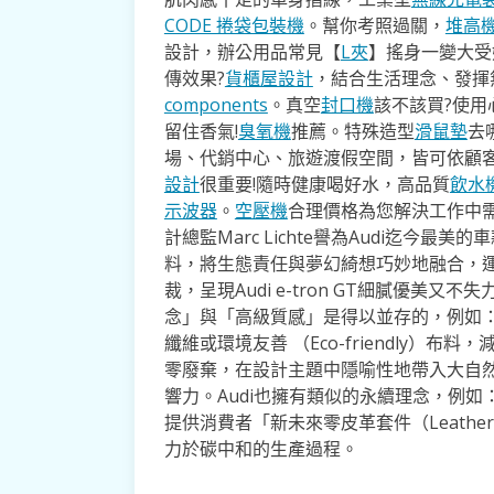
CODE 捲袋包裝機
。幫你考照過關，
堆高
設計，辦公用品常見【
L夾
】搖身一變大受
傳效果?
貨櫃屋設計
，結合生活理念、發揮
components
。真空
封口機
該不該買?使用
留住香氣!
臭氧機
推薦。特殊造型
滑鼠墊
去
場、代銷中心、旅遊渡假空間，皆可依顧
設計
很重要!隨時健康喝好水，高品質
飲水
示波器
。
空壓機
合理價格為您解決工作中
計總監Marc Lichte譽為Audi迄今
料，將生態責任與夢幻綺想巧妙地融合，
裁，呈現Audi e-tron GT細膩優美又
念」與「高級質感」是得以並存的，例如
纖維或環境友善 （Eco-friendly
零廢棄，在設計主題中隱喻性地帶入大自
響力。Audi也擁有類似的永續理念，例如：A
提供消費者「新未來零皮革套件（Leather f
力於碳中和的生產過程。