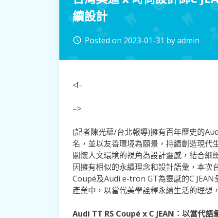
續設計
Posted on
2023-01-31
by
admin
access_time
<!–
–>
(記者陳光蘊/台北報導)擁有百年歷史的A
名，並以友善環境為願景，持續創造現代生
關懷人文環境的視角為設計靈感，結合細
因擁有相似的永續理念和設計語彙，本次台灣奧迪
Coupé及Audi e-tron GT為靈感的
產業中，以當代美學詮釋永續生活的理想
Audi TT RS Coupé x C JEAN：以