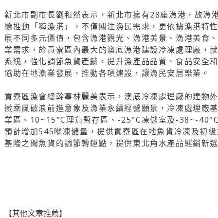
新北市副市長劉和然表示，新北市擁有28座漁港，故漁
續推動「嗨漁港」，不僅關注漁民需求，更依據漁港特
展不同多元價值，包含漁港觀光、漁港美景、漁港美食
業需求，於貢寮區內最大的澳底漁港建設冷凍處理廠，
系統，強化調節魚貨產銷，提升漁產品品質、食品安全
協助在地漁業發展，推動各項建設，讓漁民安居樂業。
貢寮區漁會總幹事林麗美表示，澳底冷凍處理廠的建物
徵乘風破浪前進意象及漁業永續經營願景，冷凍處理廠基
業區、10~15°C理貨暫存區、-25°C凍儲室及-38~-
預計增加545噸凍儲量，提供貢寮區在地魚貨冷凍及初
基隆之間魚貨的調節轉運點，提供東北角水產品運銷新
【其他文章推薦】