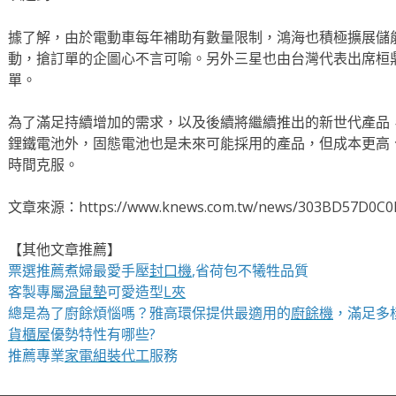
據了解，由於電動車每年補助有數量限制，鴻海也積極擴展儲
動，搶訂單的企圖心不言可喻。另外三星也由台灣代表出席桓
單。
為了滿足持續增加的需求，以及後續將繼續推出的新世代產品
鋰鐵電池外，固態電池也是未來可能採用的產品，但成本更高
時間克服。
文章來源：https://www.knews.com.tw/news/303BD57D0C0
【其他文章推薦】
票選推薦煮婦最愛手壓
封口機
,省荷包不犧牲品質
客製專屬
滑鼠墊
可愛造型
L夾
總是為了廚餘煩惱嗎？雅高環保提供最適用的
廚餘機
，滿足多
貨櫃屋
優勢特性有哪些?
推薦專業
家電組裝代工
服務