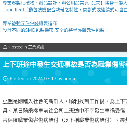
專業客製化禮物、贈品設計，辦公用品常見【
L夾
】搖身一變大
Tape Reel手動包裝機
配合載帶之特性，間斷式或連續式可自
專業
被動元件包裝
機製造商
設計不同的
SMD包裝捲帶
,安全的將
半導體元件包裝
Posted in
工業資訊
work_outline
上下班途中發生交通事故是否為職業傷害
Posted on
2024-07-17
by
admin
access_time
小明
是剛踏入社會的新鮮人，順利找到工作後，為上下
具。某日騎乘機車前往公司上班途中不幸發生車禍受傷
害保險職業傷害傷病給付（以下稱職業傷病給付）。經