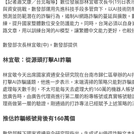
【記者蕭文康／台北報導】數位發展部林宜敬次長今(19)日表
與資安挑戰，數發部運用先進科技手段多管齊下，以AI技術防
預測並防範潛在的詐騙行為，遏制AI網路詐騙的蔓延與擴散。
練，提升國家整體數位安全防護能力。同時，台灣必須以自身資
路文章，用以訓練台灣的AI模型，讓繁體中文能力更好，也較
數發部次長林宜敬(中)。數發部提供
林宜敬：從源頭打擊AI詐騙
林宜敬今天出席國家資通安全研究院在台南市歸仁區舉辦的AI
打擊AI詐騙議題，他進一步表示，末端清掃的策略只能對詐騙
處理每天數千則，不太可能每天去處理大約160萬的機器人帳
放廣告時，由廣告代理商進行第二層的粉專帳號或真實帳號驗
理商做第一層的驗證。剛通過的打詐專法已經賦予上述策略的
推估詐騙帳號背後有160萬個
數發部轄下國家資通安全研究院指出，生成式AI使得詐騙文本