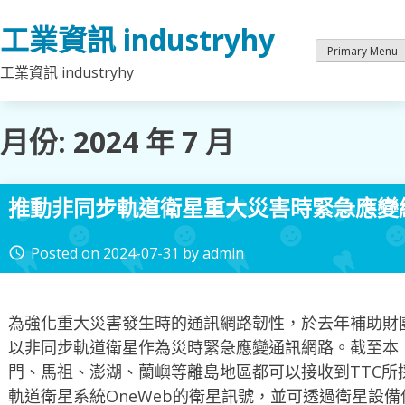
Skip
工業資訊 industryhy
to
content
Primary Menu
工業資訊 industryhy
月份:
2024 年 7 月
推動非同步軌道衛星重大災害時緊急應變
Posted on
2024-07-31
by
admin
access_time
為強化重大災害發生時的通訊網路韌性，於去年補助財團
以非同步軌道衛星作為災時緊急應變通訊網路。截至本（
門、馬祖、澎湖、蘭嶼等離島地區都可以接收到TTC所
軌道衛星系統OneWeb的衛星訊號，並可透過衛星設