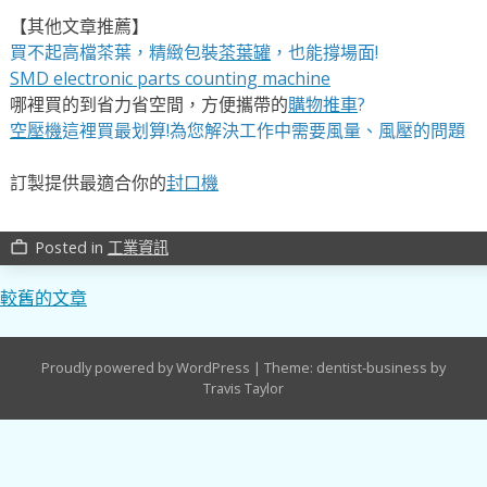
【其他文章推薦】
買不起高檔茶葉，精緻包裝
茶葉罐
，也能撐場面!
SMD electronic parts counting machine
哪裡買的到省力省空間，方便攜帶的
購物推車
?
空壓機
這裡買最划算!為您解決工作中需要風量、風壓的問題
訂製提供最適合你的
封口機
Posted in
工業資訊
work_outline
文
較舊的文章
章
Proudly powered by WordPress
|
Theme: dentist-business by
導
Travis Taylor
覽