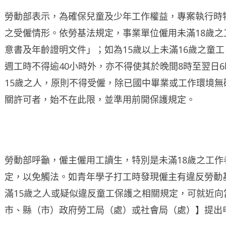
勞動部表示，為確保兒童及少年工作權益，專案執行時
之受僱情形。依勞基法規定，事業單位僱用未滿18歲
意書及年齡證明文件」；如為15歲以上未滿16歲之童
週工時不得逾40小時外，亦不得使其於晚間8時至翌日
15歲之人，原則不得受僱，除已國中畢業或工作環境
關許可者，始不在此限，並準用前開保護規定。
勞動部呼籲，僱主僱用工讀生，特別是未滿18歲之工
定，以免觸法。如青年學子打工時發現僱主有違反勞動
滿15歲之人或疑似違反童工保護之相關規定，可就近
市、縣（市）政府勞工局（處）或社會局（處）】提出