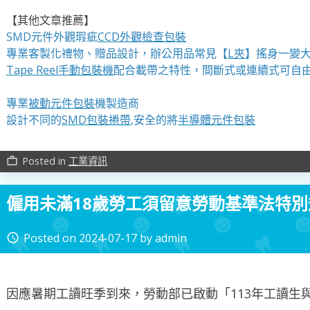
【其他文章推薦】
SMD元件外觀瑕疵
CCD外觀檢查包裝
專業客製化禮物、贈品設計，辦公用品常見【
L夾
】搖身一變大
Tape Reel手動包裝機
配合載帶之特性，間斷式或連續式可自
專業
被動元件包裝
機製造商
設計不同的
SMD包裝捲帶
,安全的將
半導體元件包裝
Posted in
工業資訊
work_outline
僱用未滿18歲勞工須留意勞動基準法特
Posted on
2024-07-17
by
admin
access_time
因應暑期工讀旺季到來，勞動部已啟動「113年工讀生