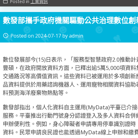
Posted in
工業資訊
work_outline
數發部攜手政府機關驅動公共治理數位創
Posted on
2024-07-17
by
admin
access_time
數位發展部今(15)日表示，「服務型智慧政府2.0推動計
豐碩，在政府開放資料方面，已釋出逾5萬5,000項資
交通路況等高價值資訊。這些資料已被運用於多項創新
品資料提供於用藥諮詢機器人、運用寵物相關資料協助
料預測海洋廢棄物熱點等。
數發部指出，個人化資料自主運用(MyData)平臺已介接
服務。平臺推出行動門號身分認證登入及多人資料合併
申辦便利性。例如，身心障礙者申請專用停車識別證時
資料。民眾申請良民證也能透過MyData線上申辦和繳