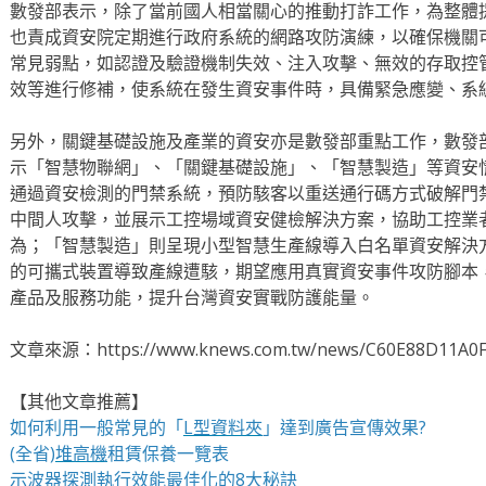
數發部表示，除了當前國人相當關心的推動打詐工作，為整體
也責成資安院定期進行政府系統的網路攻防演練，以確保機關
常見弱點，如認證及驗證機制失效、注入攻擊、無效的存取控
效等進行修補，使系統在發生資安事件時，具備緊急應變、系
另外，關鍵基礎設施及產業的資安亦是數發部重點工作，數發
示「智慧物聯網」、「關鍵基礎設施」、「智慧製造」等資安
通過資安檢測的門禁系統，預防駭客以重送通行碼方式破解門
中間人攻擊，並展示工控場域資安健檢解決方案，協助工控業
為；「智慧製造」則呈現小型智慧生產線導入白名單資安解決
的可攜式裝置導致產線遭駭，期望應用真實資安事件攻防腳本
產品及服務功能，提升台灣資安實戰防護能量。
文章來源：https://www.knews.com.tw/news/C60E88D11A0
【其他文章推薦】
如何利用一般常見的「
L型資料夾
」達到廣告宣傳效果?
(全省)
堆高機
租賃保養一覽表
示波器
探測執行效能最佳化的8大秘訣