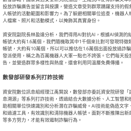
投放詐騙廣告並留言與按讚，營造文章受到群眾踴躍支持的假
人帳號的活動範圍和影響力。為了躲避相關單位追查，機器人
人檔案、照片和活動模式，以掩飾其真實身份。
資安院副院長林盈達分析，我們得用AI對抗AI，根據AI偵測
帳號大約有1.6萬個，我們隨機取其中1千個來比對可發現特
帳號，大約有10萬個，所以可以推估在1.6萬個出面投放過詐
發派使用，稱之為百萬機器人大軍一點也不誇張。它們每天投放
告，並營造群眾多樣性與熱度，還會利用同溫層免費傳播。
數發部研發系列打詐技術
資安院數位訊息組經理江禹賢說，數發部亦委託資安院研發「
息溯源」等系列打詐技術，透過結合大數據分析、人工智慧和
助相關單位快速識別和分析潛在詐騙威脅。AI技術能偽造文字
和過濾工具，有效識別和清除機器人帳號。面對不斷推陳出新
等多方努力，才能有效遏制詐騙行為。