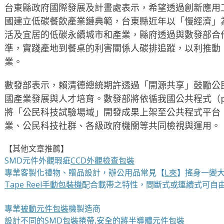
台東縣政府國際發展及計畫處表示，希望透過創新應用
國建立低碳餐飲產業鏈典範，台東縣近年以「慢經濟」
活及宜居的低碳永續城市和產業，縣府透過與數發部合
準，實踐產地到餐桌的利害關係人碳排追蹤，以利推動
業。
數發部表示，賴清德總統期許透過「開源共享」鼓勵公
國產業發展與人才培育。數發部將依循我國公共程式（publ
將「公民科技試驗場域」開發成果上架至公共程式平台
業、公民科技社群、各級政府機關等共同檢視與運用。
【其他文章推薦】
SMD元件外觀瑕疵
CCD外觀檢查包裝
專業客製化禮物、贈品設計，辦公用品常見【
L夾
】搖身一變大
Tape Reel手動包裝機
配合載帶之特性，間斷式或連續式可自
專業
被動元件包裝
機製造商
設計不同的
SMD包裝捲帶
,安全的將
半導體元件包裝