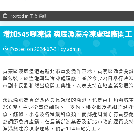
Posted in
工業資訊
work_outline
增加545噸凍儲 澳底漁港冷凍處理廠開工
Posted on
2024-07-31
by
admin
access_time
貢寮區澳底漁港為新北市重要漁作基地，貢寮區漁會為
與包裝，於漁港興建冷凍處理廠，並於今(22)日舉行冷
市副市長劉和然出席開工典禮，以表支持在地產業發展
澳底漁港為貢寮區內最具規模的漁港，也是東北角海域
290艘，主要從事延繩釣、一支釣、棒受網及扒網等沿
魚、鯖鰺、小卷及各種鯛科魚類，而鄰近周圍亦有貢寮
為調節魚貨產銷，在農業部漁業署及新北市政府經費支持，斥
漁港興建冷凍處理廠，預計114年底完工。