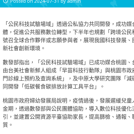
Posted on
2024-07-31
by
admin
access_time
「公民科技試驗場域」透過公私協力共同開發，成功媒
體，促進公共服務數位轉型，下半年也規劃「跨境公民
號召全球合作夥伴或志願參與者，展現我國科技發展、
新社會創新環境。
數發部指出，「公民科技試驗場域」已成功媒合桃園、
由台美社會新鮮人組成「早苗科技行動隊」與桃園市政
門診線上預約及查詢系統」，及中原大學研究團隊「減
同開發「低碳餐食碳排放計算工具平台」。
桃園市政府婦幼發展局說明，疫情過後，發展遲緩兒童
金期，透過數發部與公民團體協助，導入數位科技優化
引，並建置公開資源平臺協助家長，提高篩檢、通報、
質。