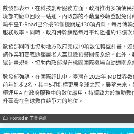
數發部表示，在科技創新服務方面，政府推出多項便民
境部的廢車回收一站通、內政部的不動產移轉登記免付
輸平臺T-Road已介接50個機關逾130項資料，每月傳
服務效率。同時，政府骨幹網路每月平均阻擋約13億
數發部同時也協助地方政府完成19項數位轉型計畫，
請作業和嘉義縣獨居老人高風險預警關懷系統。此外，
獄計畫規劃，協助內政部提升桃園國際機場自動通關系
數發部強調，在國際評比中，臺灣在2023年IMD世界
前年進步2名，其中5項指標更居全球之冠。展望未來
極運用AI在政府服務中的數位應用，持續致力於推動數
升臺灣在全球數位競爭力的地位。
Posted in
工業資訊
work_outline