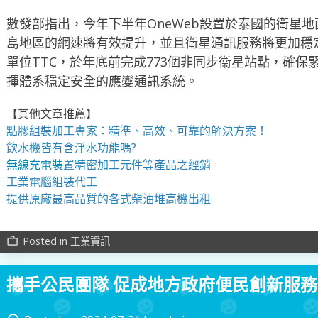
數發部指出，今年下半年OneWeb設置於泰國的衛星
島地區的網速將有效提升，並且衛星通訊服務將更加穩
單位TTC，於年底前完成773個非同步衞星站點，確
揮體系穩定安全的應變通訊系統。
【其他文章推薦】
點膠組裝加工
專家：精準、高效、可靠的解決方案！
飲水機
皆有含淨水功能嗎?
無線充電裝
置
精密加工元件等產品之經銷
工業電腦組裝
代工
提供原廠最高品質的各式柴油
堆高機
出租
Posted in
工業資訊
work_outline
攜手公民團隊 促成地方政府便民創新服務