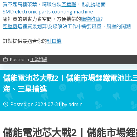
買不起高檔茶葉，精緻包裝
茶葉罐
，也能撐場面!
SMD electronic parts counting machine
哪裡買的到省力省空間，方便攜帶的
購物推車
?
空壓機
這裡買最划算!為您解決工作中需要風量、風壓的問題
訂製提供最適合你的
封口機
Posted in
工業資訊
work_outline
儲能電池芯大戰2〡儲能市場鋰鐵電池比
海、三星搶進
Posted on
2024-07-31
by
admin
access_time
儲能電池芯大戰2〡儲能市場