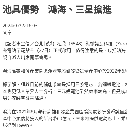
池具優勢 鴻海、三星搶進
2024/07/2216:03
文章
【記者李宜儒／台北報導】桓鼎（5543）與馳諾瓦科技（Zer
充電站示範點今（22日）正式啟用。值得注意的是，包括鴻海（2
親自派人出席開幕會場。
鴻海高雄和發產業園區鴻海電芯研發暨試量產中心於2022年6
據了解，桓鼎目前的儲能系統是採用日系電芯，為鋰鐵電池，
本也更低。業界人士分析，三元鋰電池雖然效率較高，但是成
另外安裝空調來降溫。
鴻海在2022年6月舉行高雄和發產業園區鴻海電芯研發暨試
產中心預估將投入約新台幣60億元，未來將提供電動巴士、
以達到1GWh。