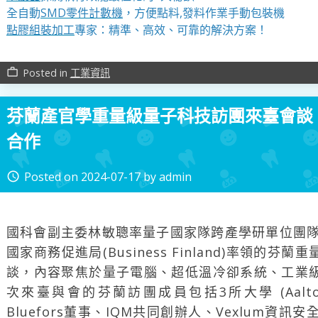
全自動
SMD零件計數機
，方便點料,發料作業手動包裝機
點膠組裝加工
專家：精準、高效、可靠的解決方案！
Posted in
工業資訊
work_outline
芬蘭產官學重量級量子科技訪團來臺會談
合作
Posted on
2024-07-17
by
admin
access_time
國科會副主委林敏聰率量子國家隊跨產學研單位團隊
國家商務促進局(Business Finland)率領的
談，內容聚焦於量子電腦、超低溫冷卻系統、工業
次來臺與會的芬蘭訪團成員包括3所大學 (Aalto、Ou
Bluefors董事、IQM共同創辦人、Vexlum資訊安全長