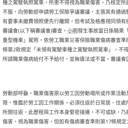
種之駕駛執照駕車，所患不得視為職業傷害，乃核定所
不服，向勞動部申請勞工保險爭議審議，主張其有通過
有要事未繳費領照便先行離開，但考試及格應視同領有
審議會(以下稱審議會)審查，
小明
發生事故當日係騎乘
重型機車」駕照，依勞工職業災害保險職業傷病審查準
條第2款規定「未領有駕駛車種之駕駛執照駕車」，不
所請職業傷病給付不予給付，並無違法或不當，審議會
勞動部呼籲，職業傷害原以勞工因勞動場所或作業活動
限，惟鑑於勞工因工作關係，必須往返於日常居、住處
所間往返，此歷程與工作本身緊密接連，不可或缺，乃
傷害，視為職業傷害，但如有傷病審查準則第17條規