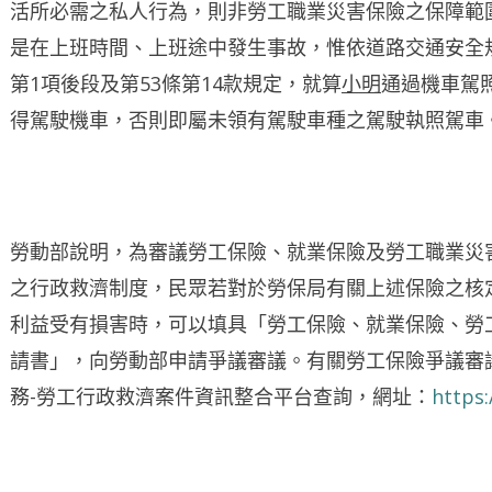
活所必需之私人行為，則非勞工職業災害保險之保障範
是在上班時間、上班途中發生事故，惟依道路交通安全規
第1項後段及第53條第14款規定，就算
小明
通過機車駕
得駕駛機車，否則即屬未領有駕駛車種之駕駛執照駕車
勞動部說明，為審議勞工保險、就業保險及勞工職業災
之行政救濟制度，民眾若對於勞保局有關上述保險之核
利益受有損害時，可以填具「勞工保險、就業保險、勞
請書」，向勞動部申請爭議審議。有關勞工保險爭議審
務-勞工行政救濟案件資訊整合平台查詢，網址：
https: