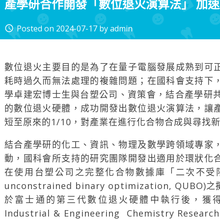
產學研合作開發「數位退火演算法」 加
Posted on
2024-07-17
by
admin
access_time
數位退火主要目的是為了在量子電腦發展成熟到可
耗時過久而無法處理的複雜問題；在國科會支持下
學卓建宏博士生與台塑公司、資策會，結合產學研共同研
的數位退火硬體，成功開發出數位退火演算法，讓
短至原來的1/10，對產業在進行化合物合成與尋找
結合產學研的化工、資訊、物理及數學跨領域專家
動，國科會所支持的研究團隊開發出適用於環狀化
在使用台塑公司之完整化合物數據庫「二次不受限二進
unconstrained binary optimization,
於富士通的第三代數位退火硬體中執行後，獲
Industrial & Engineering Chemistry Research