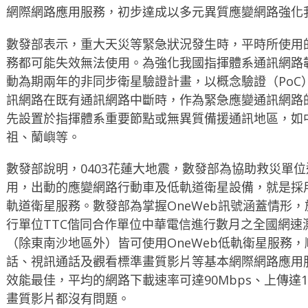
網際網路應用服務，初步達成以多元異質應變網路強化
數發部表示，重大天災等緊急狀況發生時，平時所使用
務都可能失效無法使用。為強化我國指揮體系通訊網路韌
動為期兩年的非同步衛星驗證計畫，以概念驗證（PoC
訊網路在既有通訊網路中斷時，作為緊急應變通訊網路
先設置於指揮體系重要節點或無異質備援通訊地區，如
祖、蘭嶼等。
數發部說明，0403花蓮大地震，數發部為協助救災單
用，出動的應變網路行動車及低軌道衛星設備，就是採用S
軌道衛星服務。數發部為掌握OneWeb訊號涵蓋情形，
行單位TTC偕同合作單位中華電信進行數月之全國網速
（除東南沙地區外）皆可使用OneWeb低軌衛星服務
話、視訊通話及觀看標準畫質影片等基本網際網路應用
效能最佳，平均的網路下載速率可達90Mbps、上傳達1
畫質影片都沒有問題。