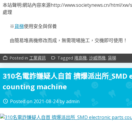
本站聲明:網站內容來源http://www.societynews.cn/html
處理
※
貨梯
使用安全與保養
由簡易堆高機修改而成，無需現場施工，交機即可使用！
Posted in
工業資訊
Tagged
堆高機
,
沙威瑪機
,
貨梯
work_outline
label_outline
310名電詐嫌疑人自首 擠爆派出所_SMD elec
counting machine
Posted on
2021-08-24
by
admin
access_time