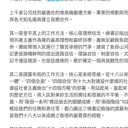
上千家公司找到最適合的堆高機搬運方案，專業的規劃與
與各大知名廠商建立長期合作。
其一是發乎其上的工作方法，核心是理想信念。總書記指
現共產主義作為黨的最高理想和最終目標，義無反顧肩負
命，團結帶領人民進行了艱苦卓絕的鬥爭，譜寫了氣吞山
記更是旗幟鮮明的提出道路自信、理論自信、制度自信、
記不僅這樣說，也是這樣做的，敢於確定一個具挑戰性的
其二是謀篇布局的工作方法，核心是系統思維。從十八以來的
一體”、“四個全面”、“四個自信”到十九大對建設什麼樣的
建設社會主義做出“十四個方略”的部署，用站起來、富起
的歷史方位，用人民對美好生活的嚮往和發展的不平衡、
盾，用“兩個一系列”概括過去的關鍵成績，用“兩個階段”勾
概括我們的任務和責任等，都凸顯出了總書記極強的謀篇
是我們十八大以來成績之取得的最寶貴的經驗。