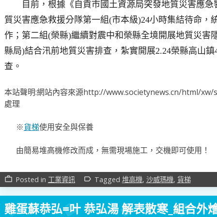
目前，根據《自貢市國土資源局突發地質災害應急
質災害應急救援分隊第一組(市本級)24小時集結待命
作；第二組(榮縣)繼續對震中和榮縣全境開展地質災害
縣局)結合汛前地質災害排查，紮實開展2.24榮縣高山鎮
查。
本站聲明:網站內容來源http://www.societynews.cn/html
處理
※
貨梯
使用安全與保養
由簡易堆高機修改而成，無需現場施工，交機即可使用！
Posted in
工業資訊
Tagged
堆高機
,
沙威瑪機
,
貨梯
work_outline
label_outline
雞蛋蘇恭弘=叶 恭弘湯 解表散寒_組合外