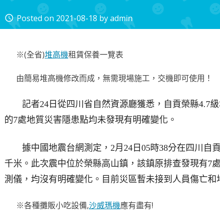
Posted on
2021-08-18
by
admin
access_time
※(全省)
堆高機
租賃保養一覽表
由簡易堆高機修改而成，無需現場施工，交機即可使用！
記者24日從四川省自然資源廳獲悉，自貢榮縣4.7
的7處地質災害隱患點均未發現有明確變化。
據中國地震台網測定，2月24日05時38分在四川自
千米。此次震中位於榮縣高山鎮，該鎮原排查發現有7處
測儀，均沒有明確變化。目前災區暫未接到人員傷亡和
※各種攤販小吃設備,
沙威瑪機
應有盡有!