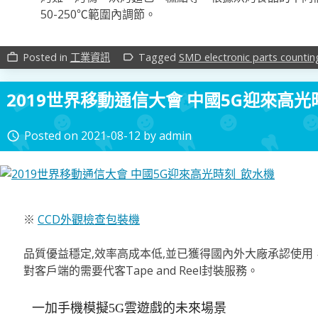
50-250℃範圍內調節。
Posted in
工業資訊
Tagged
SMD electronic parts counti
work_outline
label_outline
2019世界移動通信大會 中國5G迎來高光
Posted on
2021-08-12
by
admin
access_time
※
CCD外觀檢查包裝機
品質優益穩定,效率高成本低,並已獲得國內外大廠承認使用，
對客戶端的需要代客Tape and Reel封裝服務。
一加手機模擬5G雲遊戲的未來場景