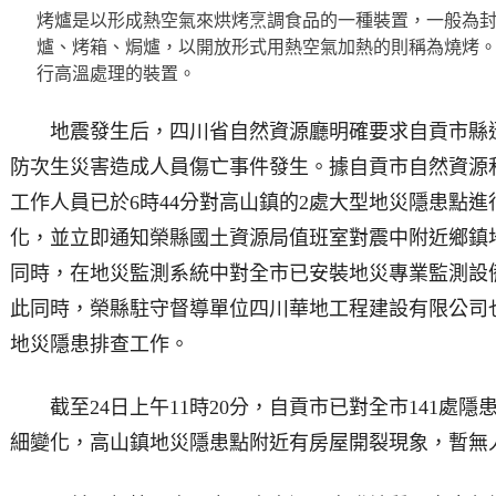
烤爐是以形成熱空氣來烘烤烹調食品的一種裝置，一般為
爐、烤箱、焗爐，以開放形式用熱空氣加熱的則稱為燒烤
行高溫處理的裝置。
地震發生后，四川省自然資源廳明確要求自貢市縣
防次生災害造成人員傷亡事件發生。據自貢市自然資源
工作人員已於6時44分對高山鎮的2處大型地災隱患點
化，並立即通知榮縣國土資源局值班室對震中附近鄉鎮
同時，在地災監測系統中對全市已安裝地災專業監測設
此同時，榮縣駐守督導單位四川華地工程建設有限公司也
地災隱患排查工作。
截至24日上午11時20分，自貢市已對全市141處
細變化，高山鎮地災隱患點附近有房屋開裂現象，暫無