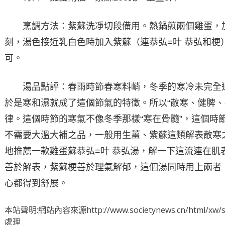
烹調方法：紫蘇洗凈切段備用。熱鍋煎兩個雞蛋，加
刻，湯色接近乳白色時加入紫蘇（連恭弘=叶 恭弘和梗
可。
湯品點評：春雨時節春寒料峭，冬季的寒冷未完全退
於是寒和濕就成了這個節氣的特徵。所以“散寒、健脾、
律。這個時節的寒氣不像冬季那樣“寒在骨髓”，這個時節
不需要大溫大補之品，一般用生薑、紫蘇這類解表散寒
地推薦一款雞蛋蘇恭弘=叶 恭弘湯，解一下這流連在肌
善於解表，紫蘇梗善於理氣解郁，這個湯同時用上兩者
心都得到舒展。
本站聲明:網站內容來源http://www.societynews.cn/html
處理