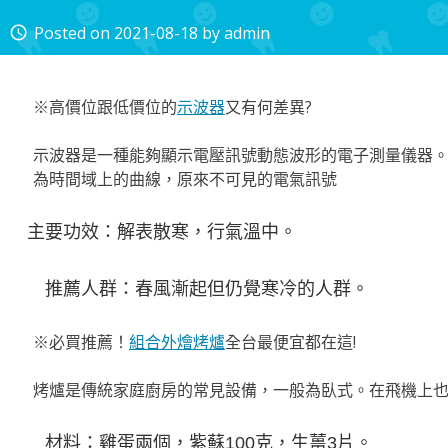
Posted on
2021-08-18
by
admin
access_time
※高價位跟低價位的
示波器
又有何差異?
示波器是一種能夠顯示電壓訊號動態波形的電子測量儀器
為時間域上的曲線，原來不可見的電氣訊號
主要功效：解表散寒，行氣溫中。
推薦人群：春風漸起但仍覺寒冷的人群。
※必買推薦！
組合外燴烤爐
全台最便宜都在這!
烤爐是傳統家庭廚房的常見設備，一般為臥式。在飛機上
材料：雞蛋兩個，紫蘇100克，生薑3片。