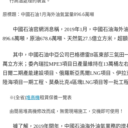
行高溫處理的裝置。
原標題：中國石油1月海外油氣當量896.6萬噸
中國石油官網消息稱，2019年1月，中國石油海外
896.6萬噸，原油678.6萬噸、天然氣27.5億立方米，
其中，中國石油中亞公司巴格德雷B區東部三氣田一期工
萬立方米；委內瑞拉MPE3項目日產量維持在13萬桶
日爾二期產能建設項目、俄羅斯亞馬爾LNG項目、伊
陸海項目一期工程、莫桑比克4區塊LNG項目等一批工
※(全省)
堆高機
租賃保養一覽表
由簡易堆高機修改而成，無需現場施工，交機即可使用！
據了解，2019年開年，中國石油海外油氣業務的增長，