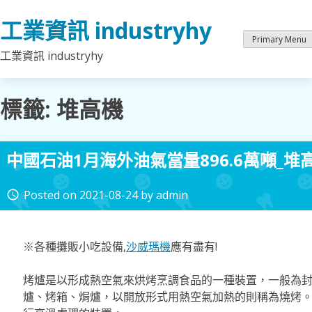
Skip
工業資訊 industryhy
to
content
Primary Menu
工業資訊 industryhy
標籤:
堆高機
中國石油1月海外油氣當量896.6萬噸_堆
Posted on
2021-08-24
by
admin
access_time
※各種攤販小吃設備,
沙威瑪機
應有盡有!
烤爐是以形成熱空氣來烘烤烹調食品的一種裝置，一般為
爐、烤箱、焗爐，以開放形式用熱空氣加熱的則稱為燒烤