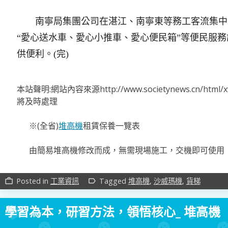
南寧局集團公司在湛江、南寧東等務工客流集中
“愛心送水車、愛心小推車、愛心便民箱”等便民服
供便利。(完)
本站聲明:網站內容來源http://www.societynews.cn/ht
將及時處理
※(全省)
堆高機
租賃保養一覽表
由簡易堆高機修改而成，無需現場施工，交機即可使用
Posted in
工業資訊
Tagged
堆高機
,
沙威瑪機
,
貨梯
work_outline
label_outline
學習為本，研習方法，領悟核心_ 堆高機