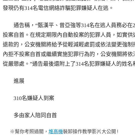
發現仍有314名電信網絡詐騙犯罪嫌疑人在逃。
通告稱，“甄漢平、曾亞強等314名在逃人員務必在201
投案自首。在規定期限內自動投案的犯罪人員，如實供
退款的，公安機關將給予從輕減輕處罰或依法變更強制
內拒不投案自首或繼續實施犯罪行為的，公安機關將依
從嚴懲處。”通告最後還附上了314名犯罪嫌疑人的姓名
進展
310名嫌疑人到案
多由家人陪同自首
※幫你考照過關，
堆高機
裝卸操作教學影片大公開 !