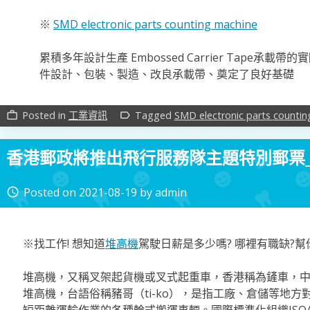
※
SMD electronic parts counting machine
累積多年設計生產 Embossed Carrier Tape承
件設計、包裝、製造、改良承載帶、奠定了良好基礎
Posted in
工業資訊
Tagged
SMD electronic parts counti
work_outline
label_outline
香港郵政將推出飛行服務隊主題特別郵票
Posted on
2021-08-19
by
admin
access_time
※找工作! 想知道
堆高機
駕駛日薪是多少嗎? 哪裡有職缺?
堆高機，又稱叉架起貨機或叉式起重車，香港稱為鏟車，
堆高機，台語俗稱豬哥（ti-ko），是指工廠、倉儲等地