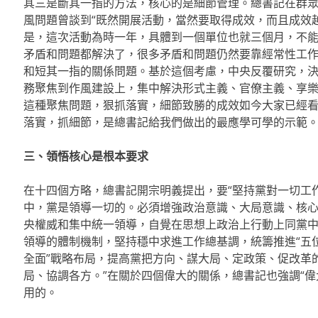
其三是斷其一指的方法，核心的是細節管理。總書記在群
風問題曾談到“既然開展活動，當然要取得成效，而且成效
是，這次活動為時一年，具體到一個單位也就三個月，不
矛盾和問題都解決了，很多矛盾和問題仍然要靠經常性工
和短其一指的關係問題。基於這個考慮，中央反覆研究，
務聚焦到作風建設上，集中解決形式主義、官僚主義、享樂主
這種聚焦問題，狠抓落實，細節致勝的成效如今大家已經
落實，抓細節，是總書記給我們做出的最應學可學的示範
三、領悟核心是根本要求
在十四個方略，總書記開宗明義提出，要“堅持黨對一切工
中，黨是領導一切的。必須增強政治意識、大局意識、核
央權威和集中統一領導，自覺在思想上政治上行動上同黨
領導的體制機制，堅持穩中求進工作總基調，統籌推進“五位
全面”戰略布局，提高黨把方向、謀大局、定政策、促改革
局、協調各方。”在關於四個偉大的關係，總書記也強調“偉
用的。