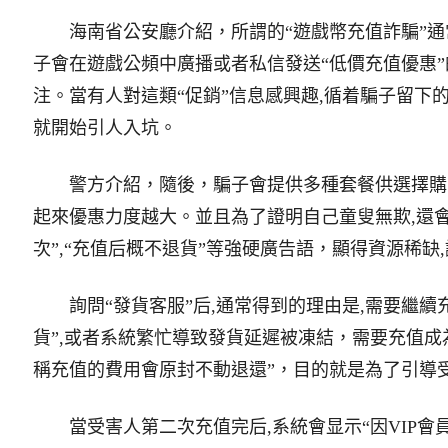
海南省公安廳介紹，所謂的“遊戲幣充值詐騙”通
子會在遊戲公頻中廣播或者私信發送“低價充值優惠”
注。當有人對這類“促銷”信息感興趣,循着騙子留下
就開始引人入坑。
警方介紹，隨後，騙子會提供多種套餐供選擇購買
起來優惠力度越大。並且為了證明自己童叟無欺,還
次”,“充值后概不退貨”等強硬廣告語，顯得資源稀缺
詢問“發貨客服”后,通常得到的理由是,需要繼續
貨”,或者系統繁忙導致發貨延遲被凍結，需要充值成
稱充值的費用會原封不動退還”，目的就是為了引導
當受害人第二次充值完后,系統會显示“因VIP會員