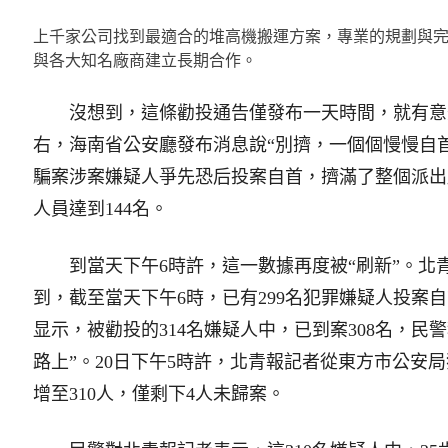
上千家公司找到最適合的堆高機搬運方案，專業的規劃與
與各大知名廠商建立長期合作。
沒想到，這條勸投通告僅發布一天時間，就有意外“
右，海南省公安廳發布消息說“別擠，一個個慢慢自首
騙案涉案嫌疑人爭先恐后投案自首，擠滿了整個派出
人員達到144名。
到當天下午6時許，這一數據再度被“刷新”。北
到，截至當天下午6時，已有299名犯罪嫌疑人投案自
显示，被勸投的314名嫌疑人中，已到案308名，民
路上”。20日下午5時許，北青報記者從東方市公安
增至310人，僅剩下4人未歸案。