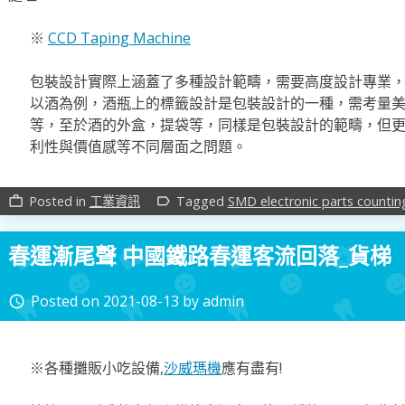
※
CCD Taping Machine
包裝設計實際上涵蓋了多種設計範疇，需要高度設計專業
以酒為例，酒瓶上的標籤設計是包裝設計的一種，需考量
等，至於酒的外盒，提袋等，同樣是包裝設計的範疇，但
利性與價值感等不同層面之問題。
Posted in
工業資訊
Tagged
SMD electronic parts counti
work_outline
label_outline
春運漸尾聲 中國鐵路春運客流回落_貨梯
Posted on
2021-08-13
by
admin
access_time
※各種攤販小吃設備,
沙威瑪機
應有盡有!