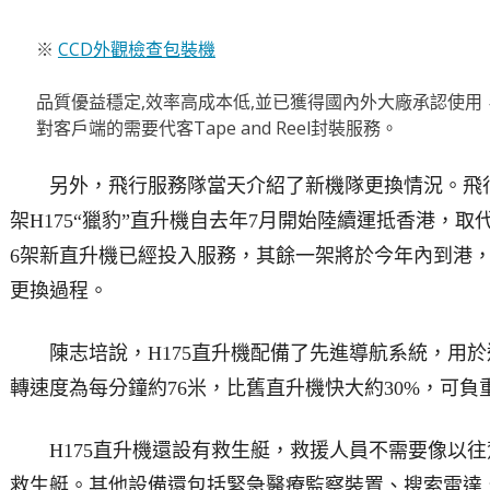
※
CCD外觀檢查包裝機
品質優益穩定,效率高成本低,並已獲得國內外大廠承認使用，
對客戶端的需要代客Tape and Reel封裝服務。
另外，飛行服務隊當天介紹了新機隊更換情況。飛
架H175“獵豹”直升機自去年7月開始陸續運抵香港，
6架新直升機已經投入服務，其餘一架將於今年內到港
更換過程。
陳志培說，H175直升機配備了先進導航系統，用
轉速度為每分鐘約76米，比舊直升機快大約30%，可負重
H175直升機還設有救生艇，救援人員不需要像以
救生艇。其他設備還包括緊急醫療監察裝置、搜索雷達