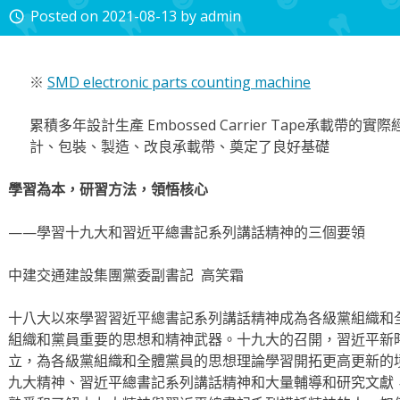
Posted on
2021-08-13
by
admin
access_time
※
SMD electronic parts counting machine
累積多年設計生產 Embossed Carrier Tape承載
計、包裝、製造、改良承載帶、奠定了良好基礎
學習為本，研習方法，領悟
核心
——學習十九大和習近平總書記系列講話精神的三個要領
中建交通建設集團黨委副書記 高笑霜
十八大以來學習習近平總書記系列講話精神成為各級黨組織和
組織和黨員重要的思想和精神武器。十九大的召開，習近平新
立，為各級黨組織和全體黨員的思想理論學習開拓更高更新的
九大精神、習近平總書記系列講話精神和大量輔導和研究文獻