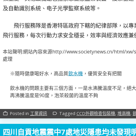
及自動識別系統、电子光學監察系統等。
飛行服務隊是香港特區政府下轄的紀律部隊，以專
飛行服務，每次行動力求安全穩妥，效率與經濟效應兼
本站聲明:網站內容來源http://www.societynews.cn/html
處理
※隨時健康喝好水，高品質
飲水機
，優質安全有把關
飲水機的問題主要有三個方面，一是水沸騰溫度不足，絕大
再沸騰溫度是90度，泡茶殺菌的溫度不夠
Posted in
工業資訊
Tagged
CCD外觀檢查包裝機
,
堆高機
,
work_outline
label_outline
四川自貢地震震中7處地災隱患均未發現明