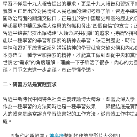
學習不僅是十九大報告提出的要求，更是十九大報告和習近平
氣質。正是出於對民情和人民意願的深切考察了解，習近平總
開政治局面的關鍵突破口；正是出於對中國歷史和黨的歷史的
舉起實現中華民族偉大復興的旗幟和發出“四個自信”的宣言；
習近平總書記提出羅構建“人類命運共同體”的追求，持續堅持
能以一種學習的學習和探索的精神去學習，缺乏對歷史、時代
精神和習近平總書記系列講話精神的學習就會欠缺火候和內心
本身確立一種學習和探索的精神，才能真正做到既從中央和黨性
世情之“需求”的角度理解，理論一下子鮮活了很多，內心的力
漲，鬥爭之志進一步高漲，真正學懂學透。
二、研習方法是實踐要求
習近平新時代中國特色社會主義理論博大精深，既需要深入學
作為一種學習的方法同時也是一種學習效果——歸根結底是實
人的體會是應當認真學習總書記的工作方法，從具體工作中提
處。
※幫你考照過關，
堆高機
裝卸操作教學影片大公開 !