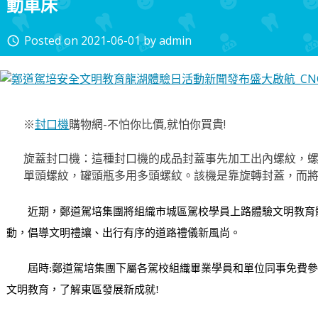
動車床
Posted on
2021-06-01
by
admin
access_time
※
封口機
購物網-不怕你比價,就怕你買貴!
旋蓋封口機：這種封口機的成品封蓋事先加工出內螺紋，
單頭螺紋，罐頭瓶多用多頭螺紋。該機是靠旋轉封蓋，而
近期，鄭道駕培集團將組織市城區駕校學員上路體驗文明教育
動，倡導文明禮讓、出行有序的道路禮儀新風尚。
屆時:鄭道駕培集團下屬各駕校組織畢業學員和單位同事免費參
文明教育，了解東區發展新成就!