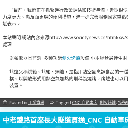
“目前，我們正在抓緊進行政策評估和技術準備，近期很快
力度更大、惠及面更廣的便利措施，進一步完善服務國家重點
斌表示。
本站聲明:網站內容來源http://www.societynews.cn/html
處理
※餐飲器具首選, 多種功能
側火烤爐
設備,小本經營最佳生財
烤爐又稱烘箱、烤箱、焗爐，是指用熱空氣烹調食品的一
構。以開放形式用熱空氣加熱的則稱為燒烤。烤爐也可以
裝置。
Posted in
工業資訊
Tagged
CNC 自動車床
,
側火烤爐
,
特殊
work_outline
label_outline
中老鐵路首座長大隧道貫通_CNC 自動車