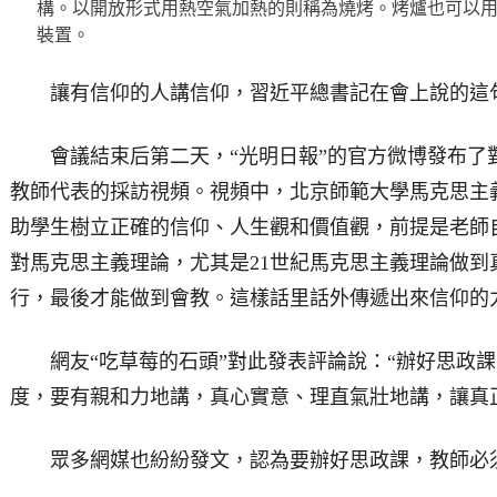
構。以開放形式用熱空氣加熱的則稱為燒烤。烤爐也可以
裝置。
讓有信仰的人講信仰，習近平總書記在會上說的這句
會議結束后第二天，“光明日報”的官方微博發布了
教師代表的採訪視頻。視頻中，北京師範大學馬克思主
助學生樹立正確的信仰、人生觀和價值觀，前提是老師
對馬克思主義理論，尤其是21世紀馬克思主義理論做到
行，最後才能做到會教。這樣話里話外傳遞出來信仰的
網友“吃草莓的石頭”對此發表評論說：“辦好思政課
度，要有親和力地講，真心實意、理直氣壯地講，讓真
眾多網媒也紛紛發文，認為要辦好思政課，教師必須