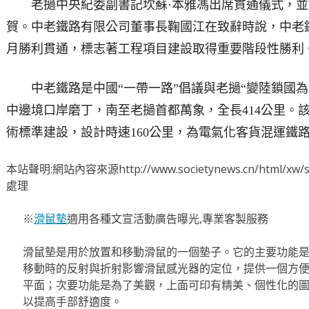
老撾中央紀委副書記坎蘇·本雅馮出席貫通儀式，並
賀。中老鐵路有限公司董事長鞠國江在致辭時說，中老
月勝利貫通，標志著工程項目建設取得重要階段性勝利
中老鐵路是中國“一帶一路”倡議與老撾“變陸鎖國為
中邊境口岸磨丁，南至老撾首都萬象，全長414公里。
術標準建設，設計時速160公里，為電氣化客貨混運鐵
本站聲明:網站內容來源http://www.societynews.cn/html
處理
※
滑鼠墊
適用各種文宣活動廣告曝光,專業客製服務
滑鼠墊是用於放置和移動滑鼠的一個墊子。它的主要功能
移動時的反射與折射影響滑鼠感光器的定位，提供一個方
平面；次要功能是為了美觀，上面可印有精美、個性化的
以提高手部舒適度。