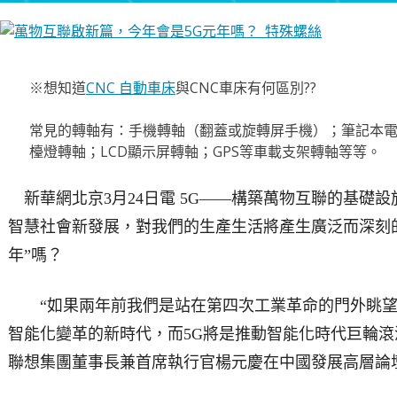
※想知道
CNC 自動車床
與CNC車床有何區別??
常見的轉軸有：手機轉軸（翻蓋或旋轉屏手機）；筆記本電腦
檯燈轉軸；LCD顯示屏轉軸；GPS等車載支架轉軸等等。
新華網北京3月24日電 5G——構築萬物互聯的基礎
智慧社會新發展，對我們的生產生活將產生廣泛而深刻的影
年”嗎？
“如果兩年前我們是站在第四次工業革命的門外眺望
智能化變革的新時代，而5G將是推動智能化時代巨輪滾滾
聯想集團董事長兼首席執行官楊元慶在中國發展高層論壇