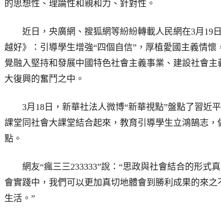
的思想性、理論性和親和力、針對性。
近日，央廣網、搜狐網等紛紛轉載人民網在3月19日
越好》：引導學生增強“四個自信”，厚植愛國主義情懷
覺融入堅持和發展中國特色社會主義事業、建設社會主
大復興的奮鬥之中。
3月18日，新華社法人微博“新華視點”盤點了習近
課堂同社會大課堂結合起來，教育引導學生立鴻鵠志，
點。
網友“瘋三三233333”說：“思政與社會結合的形式
會實踐中，我們可以更加真切地體會到勝利成果的來之
生活。”