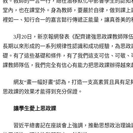
教。教師的一言一行，總在潛移默化中影響學生的認知
堂內，也在課堂外。身為教師，要嚴於自律，做到課上
裡如一、知行合一的嘉言懿行傳遞正能量，讓真善美的
3月20日，新京報網發表《配齊建強思政課教師隊伍
長期以來形成的一系列規律性認識和成功經驗，為思政
礎。有了這些基礎和條件，有了我們這支可信、可敬、
課教師隊伍，我們完全有信心有能力把思政課辦得越來
網友“畫一幅好畫”認為，打造一支高素質且具有足夠
思政課的效果才能得到充分保證。
讓學生愛上思政課
習近平總書記在座談會上強調，推動思想政治理論課