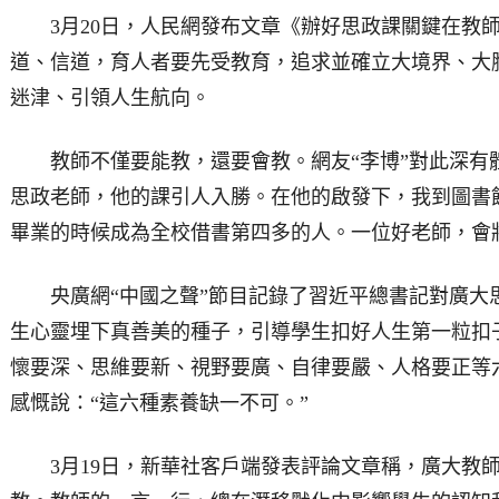
3月20日，人民網發布文章《辦好思政課關鍵在教師
道、信道，育人者要先受教育，追求並確立大境界、大
迷津、引領人生航向。
教師不僅要能教，還要會教。網友“李博”對此深有體
思政老師，他的課引人入勝。在他的啟發下，我到圖書
畢業的時候成為全校借書第四多的人。一位好老師，會
央廣網“中國之聲”節目記錄了習近平總書記對廣大
生心靈埋下真善美的種子，引導學生扣好人生第一粒扣
懷要深、思維要新、視野要廣、自律要嚴、人格要正等六
感慨說：“這六種素養缺一不可。”
3月19日，新華社客戶端發表評論文章稱，廣大教師