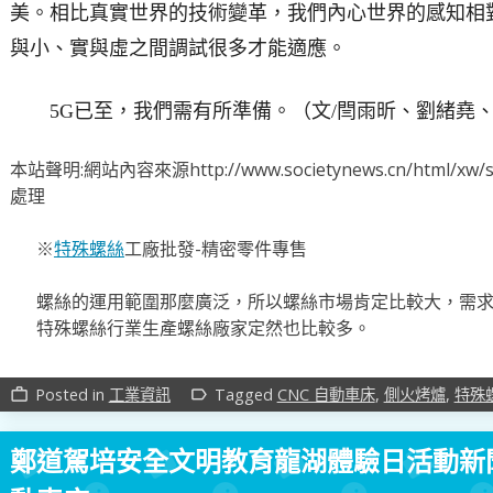
美。相比真實世界的技術變革，我們內心世界的感知相
與小、實與虛之間調試很多才能適應。
5G已至，我們需有所準備。（文/閆雨昕、劉緒堯
本站聲明:網站內容來源http://www.societynews.cn/html
處理
※
特殊螺絲
工廠批發-精密零件專售
螺絲的運用範圍那麼廣泛，所以螺絲市場肯定比較大，需
特殊螺絲行業生產螺絲廠家定然也比較多。
Posted in
工業資訊
Tagged
CNC 自動車床
,
側火烤爐
,
特殊
work_outline
label_outline
鄭道駕培安全文明教育龍湖體驗日活動新聞