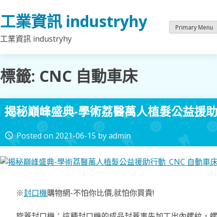
Skip
工業資訊 industryhy
to
content
Primary Menu
工業資訊 industryhy
標籤:
CNC 自動車床
揭秘巔峰盛典-學術荔醫萬人植髮公益援助行
Posted on
2021-06-15
by
admin
access_time
※
封口機
購物網-不怕你比價,就怕你買貴!
旋蓋封口機：這種封口機的成品封蓋事先加工出內螺紋，