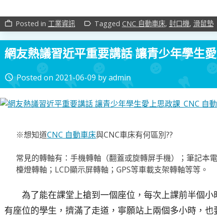
Posted in
工業資訊
Tagged
CNC 自動車床
,
封口機
,
滑鼠墊
work_outline
label_outline
網友熱議習近平重要講話 讓青少年學生愛上
Posted on
2021-06-09
by
admin
access_time
※想知道
CNC 自動車床
與CNC車床有何區別??
常見的轉軸有：手機轉軸（翻蓋或旋轉屏手機）；筆記本電腦
檯燈轉軸；LCD顯示屏轉軸；GPS等車載支架轉軸等等。
為了能在課堂上搶到一個座位，每次上課前半個小時
有座位的學生，擠滿了走道，寧願站上兩個多小時，也