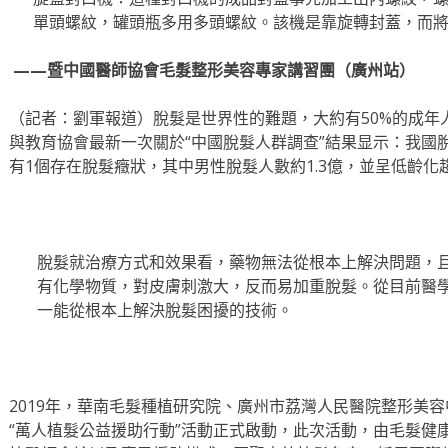
單頭螺紋，罐頭瓶多用多頭螺紋。該機是靠旋轉封蓋，而
——
暨中國醫師協會毛髮整形美容專家講習團（廣州站）
（記者：劉軍報道）脫髮是世界性的難題，大約有50%的成年
與教育協會最新一次關於“中國脫髮人群調查”結果显示：我國
有1個存在脫髮癥狀，其中男性脫髮人數約1.3億，並呈低齡化
脫髮就治療方式和效果看，藥物無法從根本上解決問題，
有化學物質，對皮膚刺激大，反而易加重脫髮。從目前醫
一能從根本上解決脫髮困擾的技術。
2019年，華南毛髮種植研究院、廣州市荔灣人民醫院整形美
“萬人植髮公益援助行動”活動正式啟動，此次活動，由毛髮健