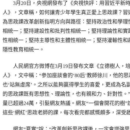
3月20日，央視網發布了《央視快評：用習近平新時
人》，文章稱，如何讓青少年學生真正愛上思政課？習近
為思政課改革創新指明方向與路徑：堅持政治性和學理
相統一；堅持建設性和批判性相統一；堅持理論性和實
性相統一；堅持主導性和主體性相統一；堅持灌輸性和
隱性教育相統一。
人民網官方微博在3月19日發布文章《立德樹人，培
人》，文中稱：“參加座談會的‘80后’教師徐川，他的思
也‘站無虛席’。之所以能夠贏得學生的喜愛，更成為名副
的思政課既有思想性、理論性，也有親和力、針對性。”截
量已超過24萬，引髮網友熱議。網友“一個會開花的樹”
這些‘網紅’思政老師的課，每次看完都感慨頗多，深受啟
網友“夏實”說：“改革創新思政課後，一定會增強思