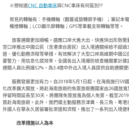
※想知道
CNC 自動車床
與CNC車床有何區別??
常見的轉軸有：手機轉軸（翻蓋或旋轉屏手機）；筆記本電腦
檯燈轉軸；LCD顯示屏轉軸；GPS等車載支架轉軸等等。
旅客通關更加順暢。適應口岸大進大出、快進快出形勢需要，自
空口岸推出中國公民（含港澳台居民）出入境通關候檢不超過3
道、優化勤務流程等舉措，有效解決了大型口岸高峰期中國公
要警力、用信息化提效率，全國各出入境邊防檢查機關累計建設
通關人員比例達52%，為3.4億中外出入境人員提供自助通關便
服務發展更加有力。自2018年5月1日起，在海南施行59
化改革擴大開放，將赴海南旅遊的免簽旅遊團國家由26國放寬
停留時間延長至30天，將團隊免簽放寬為個人免簽。截至2019
簽赴海南旅遊。此外，我們還主動服務京津冀、長三角、粵港
外國人在華永久居留審批渠道和流程，推出了一系列出入境便
改革措施以人為本