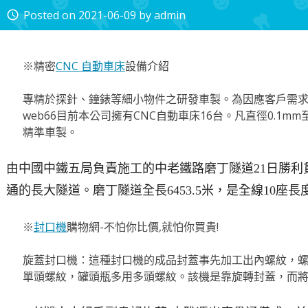
Posted on
2021-06-09
by
admin
access_time
※精密
CNC 自動車床
設備介紹
專精於探針、鐘錶等細小物件之研發車製。為因應客戶需
web66目前本公司擁有CNC自動車床16台。凡直徑0.1m
精準車製。
由中國中鐵五局負責施工的中老鐵路磨丁隧道21日勝利
通的長大隧道。磨丁隧道全長6453.5米，是全線10座
※
封口機
購物網-不怕你比價,就怕你買貴!
旋蓋封口機：這種封口機的成品封蓋事先加工出內螺紋，
單頭螺紋，罐頭瓶多用多頭螺紋。該機是靠旋轉封蓋，而