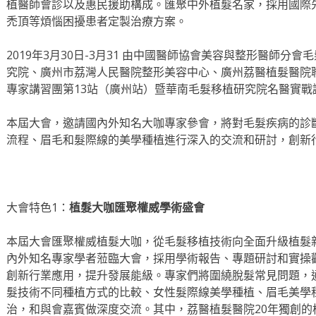
植醫師會診以及惠民援助構成。匯聚中外植髮名家，採用國際
禿頂等煩惱困擾患者定製治療方案。
2019年3月30日-3月31 由中國醫師協會美容與整形醫師分
究院、廣州市荔灣人民醫院整形美容中心、廣州荔醫植髮醫院
專家講習團第13站（廣州站）暨華南毛髮移植研究院名醫實戰
本屆大會，邀請國內外知名大咖專家參會，將對毛髮疾病的診
流程、眉毛和髮際線的美學種植進行深入的交流和研討，創新
大會特色1：
植髮大咖
匯聚權威學術盛會
本屆大會匯聚權威植髮大咖，從毛髮移植技術向全面升級植髮
內外知名專家學者蒞臨大會，採用學術報告、專題研討和實操
創新行業應用，提升發展能級。專家們將圍繞脫髮常見問題，
髮技術不同種植方式的比較、女性髮際線美學種植、眉毛美學
治，和與會嘉賓做深度交流。其中，荔醫植髮醫院20年獨創的