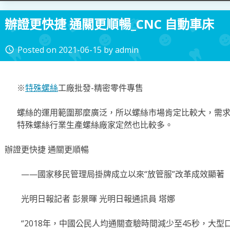
辦證更快捷 通關更順暢_CNC 自動車床
Posted on
2021-06-15
by
admin
access_time
※
特殊螺絲
工廠批發-精密零件專售
螺絲的運用範圍那麼廣泛，所以螺絲市場肯定比較大，需
特殊螺絲行業生產螺絲廠家定然也比較多。
辦證更快捷 通關更順暢
——國家移民管理局掛牌成立以來“放管服”改革成效顯著
光明日報記者 彭景暉 光明日報通訊員 塔娜
“2018年，中國公民人均通關查驗時間減少至45秒，大型