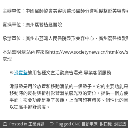
主辦單位：中國醫師協會美容與整形醫師分會毛髮整形美容專
實操單位：廣州荔醫植髮醫院
承辦單位：廣州市荔灣人民醫院整形美容中心、廣州荔醫植髮
本站聲明:網站內容來源http://www.societynews.cn/html
處理
※
滑鼠墊
適用各種文宣活動廣告曝光,專業客製服務
滑鼠墊是用於放置和移動滑鼠的一個墊子。它的主要功能
移動時的反射與折射影響滑鼠感光器的定位，提供一個方
平面；次要功能是為了美觀，上面可印有精美、個性化的
以提高手部舒適度。
Posted in
工業資訊
Tagged
CNC 自動車床
,
封口機
,
滑鼠墊
work_outline
label_outline