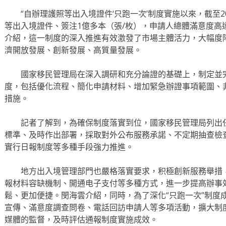
“自辦理護照等出入境證件‘只跑一次’制度實施以來，截至2
等出入境證件、簽注1億多本（張/枚），申請人總體滿意度高達
介紹，這一制度的深入推進有效激發了市場主體活力，大幅度
濟開放發展、創新發展、高質量發展。
國家移民管理局在深入調研和充分論證的基礎上，制定並完
度，包括優化流程、簡化申請材料、增加緊急辦證事項範圍、
措施。
記者了解到，為確保制度落實到位，國家移民管理局列出任
標準、及時作出部署，採取對外公布服務承諾、不定期抽查檢
實行日報制度等多種手段強力推進。
地方出入境管理部門也嚴格落實要求，积極創新服務舉措，
報材料容缺機制、開通电子支付等多種方式，進一步提高辦事
鬆、更加便捷。閔海雲介紹，同時，為了深化“只跑一次”制度
宣傳、滿意度調查問卷、電話回訪申請人等多項活動，擴大制
媒體的監督，及時評估通報制度實施成效。