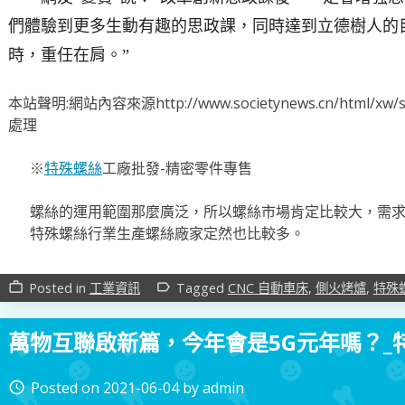
們體驗到更多生動有趣的思政課，同時達到立德樹人的
時，重任在肩。”
本站聲明:網站內容來源http://www.societynews.cn/html
處理
※
特殊螺絲
工廠批發-精密零件專售
螺絲的運用範圍那麼廣泛，所以螺絲市場肯定比較大，需
特殊螺絲行業生產螺絲廠家定然也比較多。
Posted in
工業資訊
Tagged
CNC 自動車床
,
側火烤爐
,
特殊
work_outline
label_outline
萬物互聯啟新篇，今年會是5G元年嗎？_
Posted on
2021-06-04
by
admin
access_time