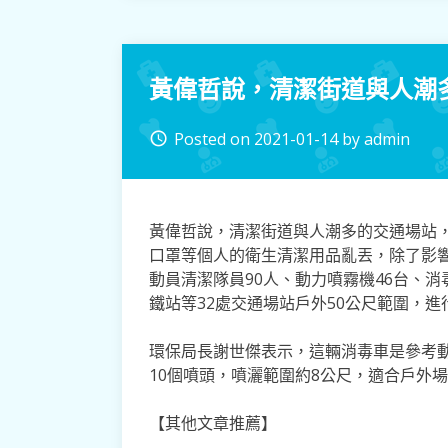
黃偉哲說，清潔街道與人潮
Posted on
2021-01-14
by
admin
access_time
黃偉哲說，清潔街道與人潮多的交通場站
口罩等個人的衛生清潔用品亂丟，除了影
動員清潔隊員90人、動力噴霧機46台、
鐵站等32處交通場站戶外50公尺範圍，
環保局長謝世傑表示，這輛消毒車是參考
10個噴頭，噴灑範圍約8公尺，適合戶外
【其他文章推薦】