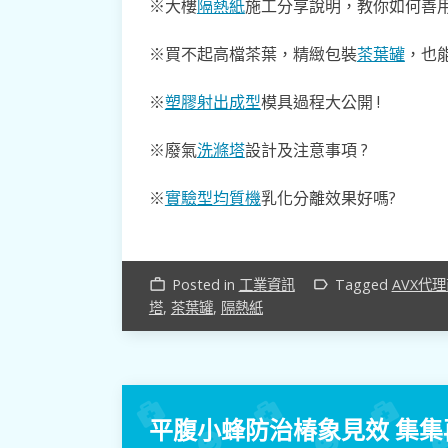
※大樓
隔熱紙
施工分享說明，教你如何善用
※買不起高檔茶葉，精緻包裝
茶葉罐
，也能
※
塑膠射出成型
模具過程大公開 !
※廢氣
洗滌塔
設計及注意事項 ?
※
實驗型均質機
乳化分離效果好嗎?
Posted in
工業資訊
Tagged
AVX代
work_outline
label_outline
塔
,
茶葉罐
,
隔熱紙
平腹小蜂防治椿象見效 集集