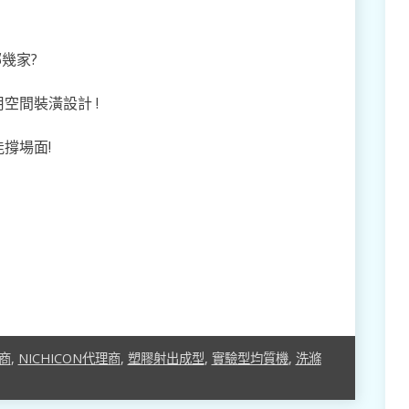
幾家?
空間裝潢設計 !
撐場面!
理商
,
NICHICON代理商
,
塑膠射出成型
,
實驗型均質機
,
洗滌