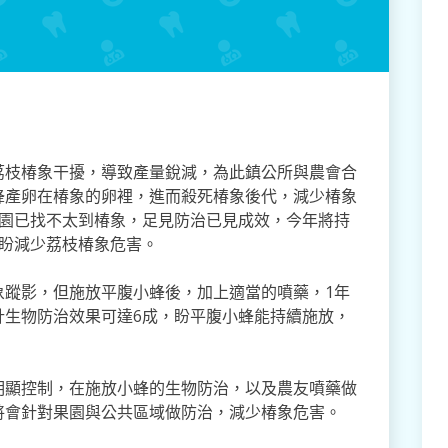
荔枝椿象干擾，導致產量銳減，為此鎮公所與農會合
蜂產卵在椿象的卵裡，進而殺死椿象後代，減少椿象
枝園已找不太到椿象，足見防治已見成效，今年將持
，盼減少荔枝椿象危害。
象蹤影，但施放平腹小蜂後，加上適當的噴藥，1年
計生物防治效果可達6成，盼平腹小蜂能持續施放，
明顯控制，在施放小蜂的生物防治，以及農友噴藥做
將會針對果園與公共區域做防治，減少椿象危害。