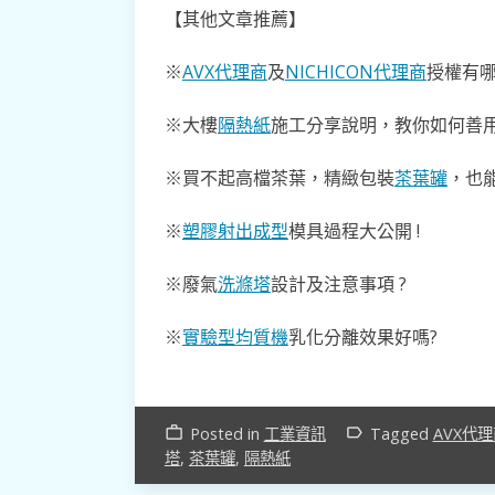
【其他文章推薦】
※
AVX代理商
及
NICHICON代理商
授權有哪
※大樓
隔熱紙
施工分享說明，教你如何善用
※買不起高檔茶葉，精緻包裝
茶葉罐
，也能
※
塑膠射出成型
模具過程大公開 !
※廢氣
洗滌塔
設計及注意事項 ?
※
實驗型均質機
乳化分離效果好嗎?
Posted in
工業資訊
Tagged
AVX代
work_outline
label_outline
塔
,
茶葉罐
,
隔熱紙