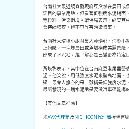
台南社大最近調查發現麻豆突然在農田或
定目的事業用地，但看著低強度水泥鋪面
等粒料，污染環境。環保局表示，經查其
會持續稽查，絕不容許有污染情事。
台南社大環境小組召集人黃煥彰、海廢小
上俯瞰，一塊塊農田或魚塭構成美麗景緻
然成了水泥地，經了解都是已變更為特定
黃煥彰表示，其中位在台南麻豆港尾里營
泥。他笑說，用低強度水泥來墊高地面，
過，最令人擔心的是，號稱是低強度水泥
最新發現的一塊水泥地是要做汽車運輸場
【其他文章推薦】
※
AVX代理商
及
NICHICON代理商
授權有哪