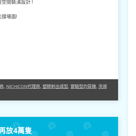
空間裝潢設計 !
撐場面!
理商
,
NICHICON代理商
,
塑膠射出成型
,
實驗型均質機
,
洗滌
再放4萬隻