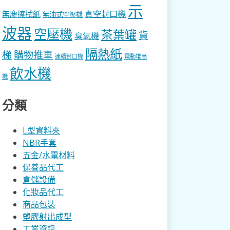
示
真空封口機
無塵擦拭紙
無油式空壓機
波器
空壓機
茶葉罐
貨
臭氧機
隔熱紙
梯
購物推車
連續封口機
電動堆高
飲水機
機
分類
L型資料夾
NBR手套
五金/水電材料
保養品代工
倉儲設備
化妝品代工
商品包裝
塑膠射出成型
工業資訊