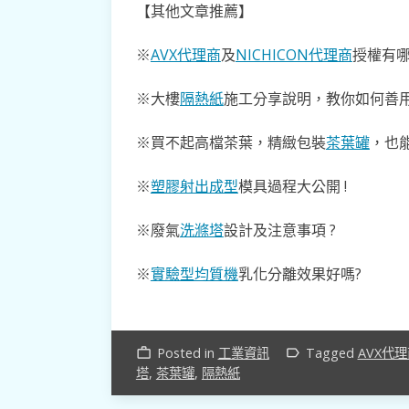
【其他文章推薦】
※
AVX代理商
及
NICHICON代理商
授權有哪
※大樓
隔熱紙
施工分享說明，教你如何善用
※買不起高檔茶葉，精緻包裝
茶葉罐
，也能
※
塑膠射出成型
模具過程大公開 !
※廢氣
洗滌塔
設計及注意事項 ?
※
實驗型均質機
乳化分離效果好嗎?
Posted in
工業資訊
Tagged
AVX代
work_outline
label_outline
塔
,
茶葉罐
,
隔熱紙