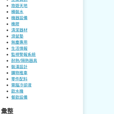
旅遊天地
桶裝水
機器設備
橡膠
清潔器材
滑鼠墊
無塵專用
生活情報
監視警報系統
耐熱/隔熱器具
裝潢設計
購物推車
零件配料
電腦冷卻液
飲水機
餐飲設備
彙整