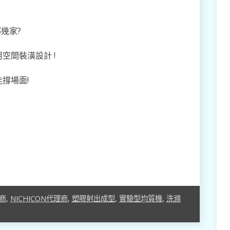
幾家?
空間裝潢設計 !
撐場面!
理商
,
NICHICON代理商
,
塑膠射出成型
,
實驗型均質機
,
洗滌