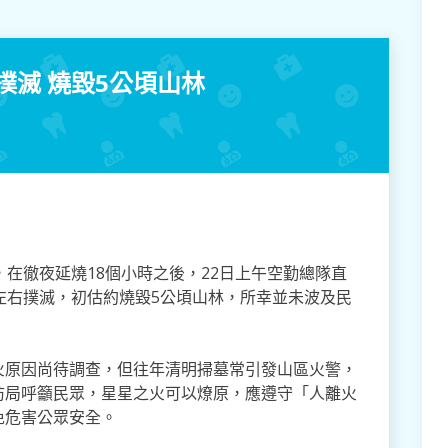
撲滅 燒毀5公頃山林
，在徹夜延燒18個小時之後，22日上午空勤總隊直
左右撲滅，初估約燒毀5公頃山林，所幸並未波及民
火原因尚待調查，但往年清明掃墓常引發山區火警，
防局呼籲民眾，星星之火可以燎原，應遵守「人離火
免危害公眾安全。