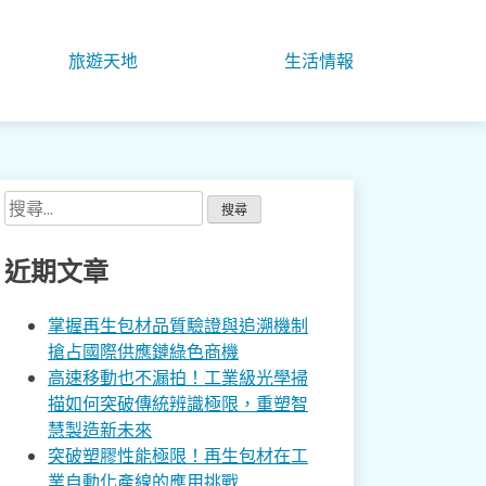
旅遊天地
生活情報
搜
尋
關
近期文章
鍵
字:
掌握再生包材品質驗證與追溯機制
搶占國際供應鏈綠色商機
高速移動也不漏拍！工業級光學掃
描如何突破傳統辨識極限，重塑智
慧製造新未來
突破塑膠性能極限！再生包材在工
業自動化產線的應用挑戰