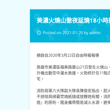
美濃火燒山徹夜延燒18小時
Posted on
2021-01-20
by
admin
access_time
摘錄自2020年3月22日自由時報報導
高雄市美濃區福美路靈山21日發生火燒山
升機出動空中灑水救援，火勢終於在11點
宅。
消防局第六大隊副大隊長陳俊宏指出，起
不排除與掃墓焚燒紙錢或放鞭炮有關，消
熄」的原則，隨身攜帶簡易滅火水源，避