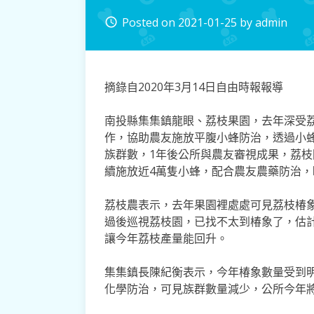
Posted on
2021-01-25
by
admin
access_time
摘錄自2020年3月14日自由時報報導
南投縣集集鎮龍眼、荔枝果園，去年深受
作，協助農友施放平腹小蜂防治，透過小
族群數，1年後公所與農友審視成果，荔
續施放近4萬隻小蜂，配合農友農藥防治
荔枝農表示，去年果園裡處處可見荔枝椿
過後巡視荔枝園，已找不太到椿象了，估
讓今年荔枝產量能回升。
集集鎮長陳紀衡表示，今年椿象數量受到
化學防治，可見族群數量減少，公所今年