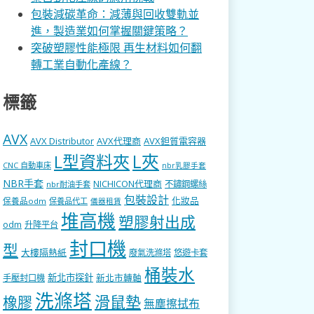
包裝減碳革命：減薄與回收雙軌並
進，製造業如何掌握關鍵策略？
突破塑膠性能極限 再生材料如何翻
轉工業自動化產線？
標籤
AVX
AVX Distributor
AVX代理商
AVX鉭質電容器
L型資料夾
L夾
CNC 自動車床
nbr乳膠手套
NBR手套
NICHICON代理商
不鏽鋼螺絲
nbr耐油手套
包裝設計
化妝品
保養品odm
保養品代工
儀器租賃
堆高機
塑膠射出成
odm
升降平台
封口機
型
大樓隔熱紙
廢氣洗滌塔
悠遊卡套
桶裝水
新北市探針
新北市轉軸
手壓封口機
洗滌塔
滑鼠墊
橡膠
無塵擦拭布