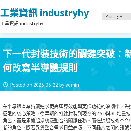
Skip
工業資訊 industryhy
to
content
Primary Menu
工業資訊 industryhy
下一代封裝技術的關鍵突破：
何改寫半導體規則
Posted on
2026-06-22
by
admin
access_time
在半導體產業持續追求更高運算效能與更低功耗的浪潮中，先
極限的核心策略。從早期的打線封裝到現今的2.5D與3D堆疊
角色，而是承擔起系統級整合的關鍵任務。而在這場技術革命
者的角色。隨著異質整合需求日益高漲，不同晶片之間的訊號