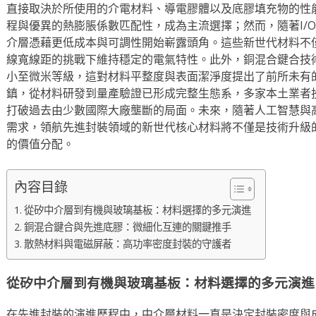
直接取決於所使用的介電材料、導電膠體以及底膠填充物的性
程與優異的熱膨脹係數匹配性，成為主流選擇；然而，隨著I/
介層憑藉更低成本與可調性開始嶄露頭角。這些新世代材料不
線寬線距的挑戰下維持穩定的電氣特性。此外，銅混合鍵合技
小至微米等級，這對材料平整度與表面潔淨度提出了前所未有
鎮，從材料研發到量產驗證已形成完整生態系，多家本土業者
打破過去由少數國際大廠壟斷的局面。未來，隨著人工智慧與
需求，領航先進封裝領域的新世代核心材料將不僅是技術升級
的價值分配。
內容目錄
從矽中介層到有機與玻璃基板：材料選擇的多元演進
銅混合鍵合與先進底膠：微細化互連的關鍵推手
散熱材料與電磁屏蔽：高功率密度封裝的守護者
從矽中介層到有機與玻璃基板：材料選擇的多元演進
在先進封裝的演進歷程中，中介層材料一直是決定封裝密度與