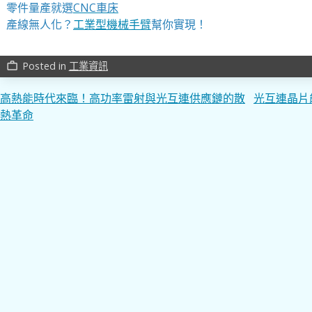
零件量產就選
CNC車床
產線無人化？
工業型機械手臂
幫你實現！
Posted in
工業資訊
work_outline
文
高熱能時代來臨！高功率雷射與光互連供應鏈的散
光互連晶片
熱革命
章
導
覽