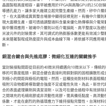
晶圓製程高度相容，最早被應用於FPGA與高階GPU的2.5D
導通孔能力，讓多家大廠建立起完整生產線。然而，矽中介層
寸，在大面積或異質整合場景中顯得捉襟見肘。有機中介層則
現大面積生產，還可透過調整填料含量來優化熱傳導與介電常
裝中獲得應用。玻璃中介層則以低介電損耗、高平整度以及絕
米波元件的封裝需求，其可調式的熱膨脹係數更能有效減少整
未來隨著製程成熟度提升與成本曲線下降，將依據不同應用場
斷。
銅混合鍵合與先進底膠：微細化互連的關鍵推手
當封裝接點間距從目前的40微米持續邁向10微米以下，傳統
移的可靠度瓶頸。銅混合鍵合直接利用銅對銅的固相擴散形成
到極小的間距與極低的電阻。然而，這種技術對材料表面粗糙
吸附污染物都將導致鍵合強度不足或電性失效。為此，新世代
合的表面處理藥劑與清潔溶劑，以及可在鍵合過程中有效排除
之間填充的毛細底膠或非流動性底膠，需具備低黏度、高流動
係數，才能在劇烈的熱循環應力下維持接點完整性。台灣材料