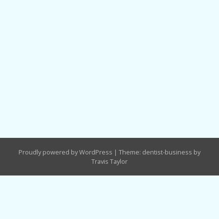
Proudly powered by WordPress
|
Theme: dentist-business by
Travis Taylor