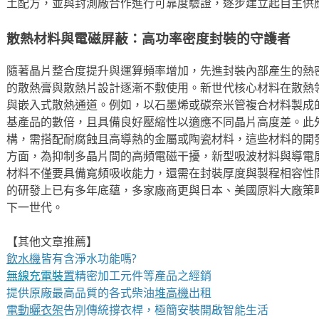
土配方，並與封測廠合作進行可靠度驗證，逐步建立起自主供
散熱材料與電磁屏蔽：高功率密度封裝的守護者
隨著晶片整合度提升與運算頻率增加，先進封裝內部產生的熱
的散熱膏與散熱片設計逐漸不敷使用。新世代核心材料在散熱
與嵌入式散熱通道。例如，以石墨烯或碳奈米管複合材料製成
基產品的數倍，且具備良好壓縮性以適應不同晶片高度差。此
構，需搭配耐腐蝕且高導熱的金屬或陶瓷材料，這些材料的開
方面，為抑制多晶片間的高頻電磁干擾，新型吸波材料與導電
材料不僅要具備寬頻吸收能力，還需在封裝厚度與製程相容性
的研發上已有多年底蘊，多家廠商更與日本、美國原料大廠策
下一世代。
【其他文章推薦】
飲水機
皆有含淨水功能嗎?
無線充電裝
置
精密加工元件等產品之經銷
提供原廠最高品質的各式柴油
堆高機
出租
電動曬衣架
告別傳統撐衣桿，極簡安裝開啟智能生活