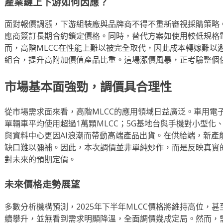
產業鏈上下游如何因應？
面對報價調漲，下游組裝廠與品牌商不得不重新審視採購策略
應商簽訂長期合約鎖定價格。同時，替代方案如使用較低規格
而，高階MLCC在性能上難以被完全取代，因此成本轉嫁難以
組合，提升高附加價值產品比重。這場漲價風暴，正考驗整個
市場基本面強勁，調價具合理性
從市場需求面來看，高階MLCC的應用領域日益廣泛。車用電子
單輛車平均使用超過1萬顆MLCC；5G基地台與手機對小型
與資料中心更因AI浪潮而帶動高端產品出貨。在供給端，新產能
缺口難以彌補。因此，本次調價並非單純炒作，而是反映真實
對未來的預期定價。
未來價格走勢展望
多數分析機構預測，2025年下半年MLCC價格將維持高位，
續攀升，並無看到需求明顯降溫，全面調價幾成定局。然而，