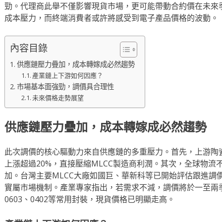
勁。代理商此舉不僅影響現貨市場，更可能帶動合約價在未來
成本壓力，而終端消費者或許將感受到電子產品價格的波動。
內容目錄
供應鏈壓力疊加，成本轉嫁成必然趨勢
產業鏈上下游如何因應？
市場基本面強勁，調價具合理性
未來價格走勢展望
供應鏈壓力疊加，成本轉嫁成必然趨勢
此次調價的核心驅動力來自供應鏈的多重壓力。首先，上游陶
上漲超過20%，直接壓縮MLCC製造商利潤。其次，全球物
加。台灣主要MLCC大廠如國巨、華新科等已開始評估跟進調
實屬市場機制。產業專家指出，若需求不減，調價將於一至兩
0603、0402等常用封裝，現貨價格已明顯走高。