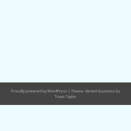
Proudly powered by WordPress
|
Theme: dentist-business by
Travis Taylor