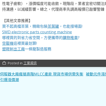
性電子疲軟），漲價幅度可能收斂。現階段，業者宜密切關注
持溝通，以減緩影響。總之，代理商率先調高報價已敲響警鐘
【其他文章推薦】
買不起高檔茶葉，精緻包裝
茶葉罐
，也能撐場面!
SMD electronic parts counting machine
哪裡買的到省力省空間，方便攜帶的
購物推車
?
空壓機
這裡買最划算!
塑膠射出工廠
一條龍製造服務
Posted in
工業資訊
work_outline
文
伺服器大廠瘋搶高階MLCC產能 現貨市場供需失衡
被動元件漲
引爆漲價潮
章
導
覽