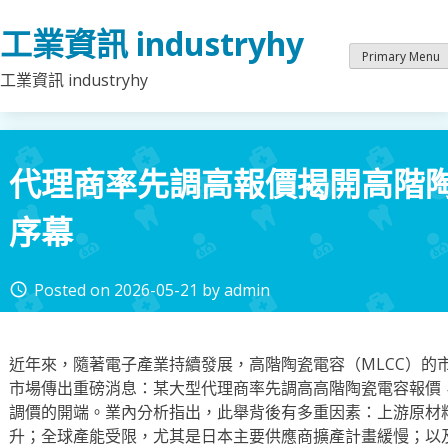
Skip
工業資訊 industryhy
to
content
Primary Menu
工業資訊 industryhy
代理商率先調高報價揭開高階
序幕
Posted on
2026-05-21
by
admin
access_time
近年來，隨著電子產業持續發展，高階陶瓷電容（MLCC）的
市場傳出重磅消息：某大型代理商率先調高高階陶瓷電容報價，
調價的開端。業內分析指出，此舉背後有多重因素：上游原材
升；全球產能受限，尤其是日本主要供應商擴產計畫緩慢；以