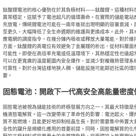
鈦酸鋰電池的核心優勢在於其負極材料——鈦酸鋰。這種材料
異常穩定，這賦予了電池超凡的循環壽命。在實際的儲能電站
充放電，傳統鋰電池可能在一兩年後就出現明顯的容量衰減，
至更久，大幅降低了全生命週期的維護與更換成本。此外，其
應電網的調度指令，在幾分鐘內吸收或釋放大量電能，對於維
方面，鈦酸鋰的高電位有效避免了金屬鋰的析出，從材料層面
可能性。即使在高倍率充電或低溫環境下，其熱穩定性也遠超
可以在更寬廣的溫度範圍內安全運作，並減少對複雜熱管理系
可靠性。對於台灣這樣地狹人稠、儲能設施可能鄰近社區的環
要。
固態電池：開啟下一代高安全高能量密度
固態電池被視為儲能技術的終極發展方向之一。其最大特徵是
機液態電解質。這一改變帶來了革命性的影響：電池起火、爆
質不易燃燒，且能更好地抑制枝晶生長。對於需要集中佈置大
全性的躍升是規模化應用的首要前提。同時，固態電解質的化
壓的正極材料或容量更大的金屬鋰負極，從而理論上能實現比