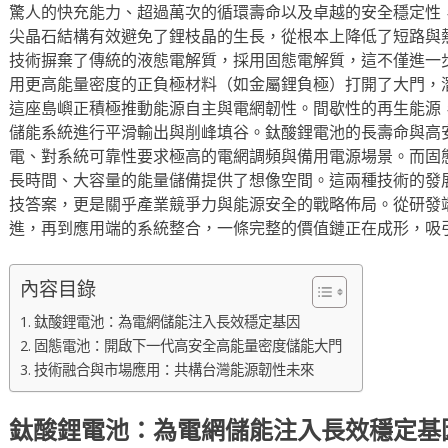
驚人的快充能力、超過萬次的循環壽命以及卓越的安全穩定性
尖晶石結構有效避免了鋰枝晶的生長，從根本上降低了短路與
技術摒棄了傳統的液態電解質，採用固態電解質，這不僅進一
用更高能量密度的正負極材料（如金屬鋰負極）打開了大門，
這座島嶼正積極推動能源自主與電網韌性。間歇性的再生能源
儲能系統進行平滑輸出與削峰填谷。鈦酸鋰電池的長壽命與高
電、對系統可靠性要求極高的電網調頻與備用電源場景。而固
長時間、大容量的能量儲備提供了想像空間。這兩種技術的發
技答案，更是關乎產業競爭力與能源安全的戰略佈局。從研發
進，再到應用端的系統整合，一條完整的價值鏈正在成形，吸
內容目錄
鈦酸鋰電池：為電網儲能注入長效穩定基因
固態電池：開啟下一代高安全高能量密度儲能大門
技術融合與市場應用：共構台灣能源韌性未來
鈦酸鋰電池：為電網儲能注入長效穩定基