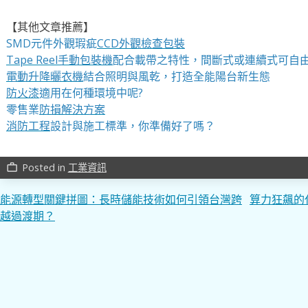
【其他文章推薦】
SMD元件外觀瑕疵
CCD外觀檢查包裝
Tape Reel手動包裝機
配合載帶之特性，間斷式或連續式可自
電動升降曬衣機
結合照明與風乾，打造全能陽台新生態
防火漆
適用在何種環境中呢?
零售業
防損解決方案
消防工程
設計與施工標準，你準備好了嗎？
Posted in
工業資訊
work_outline
文
能源轉型關鍵拼圖：長時儲能技術如何引領台灣跨
算力狂飆的
越過渡期？
章
導
覽