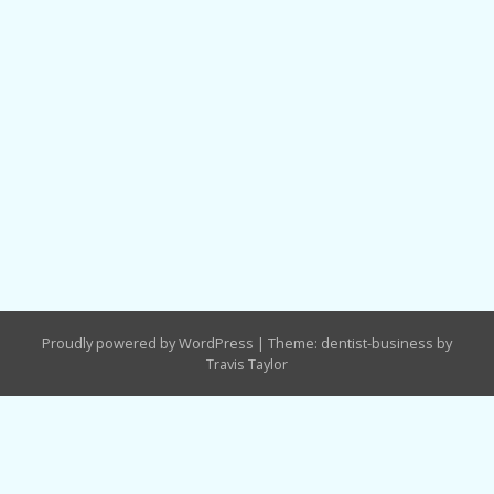
Proudly powered by WordPress
|
Theme: dentist-business by
Travis Taylor