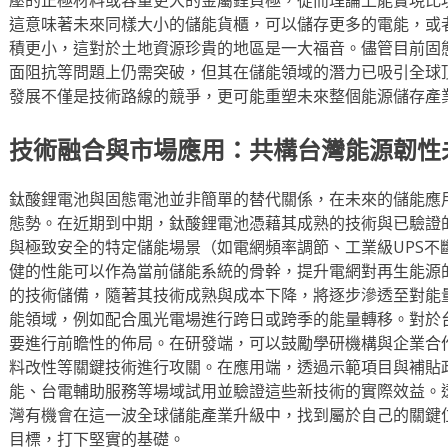
這意味著未來同樣大小的儲能貨櫃，可以儲存更多的電能，或
積更小，這對於土地資源珍貴的地區是一大福音。儘管目前固
面阻抗等問題上仍需突破，但其在儲能領域的潛力已吸引全球
發展不僅是技術路線的競爭，更可能重塑未來整個能源儲存產
技術融合與市場應用：共構台灣能源韌性
鈦酸鋰電池與固態電池並非簡單的替代關係，在未來的儲能應
態勢。在近期到中期，鈦酸鋰電池憑藉其成熟的技術與已驗證
與極致安全的特定儲能場景（如電網頻率調節、工業級UPS不
健的性能可以作為當前儲能系統的骨幹，提升電網對再生能源
的技術儲備，隨著其技術成熟與成本下降，將逐步滲透至對能
能領域，例如配合風光電場進行跨日或跨季的能量轉移。對於
要進行前瞻性的佈局。在研發端，可以鼓勵學研機構與企業合
料改性等關鍵技術進行攻關。在應用端，透過示範項目與補貼
能、台電輔助服務等場域試用並驗證這些新技術的實際效益。
灣有機會在這一波全球儲能產業升級中，找到屬於自己的關鍵
目標，打下堅實的基礎。