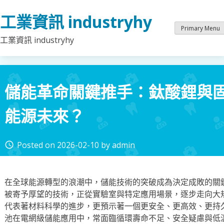
Skip
工業資訊 industryhy
to
content
Primary Menu
工業資訊 industryhy
儲能革命關鍵推手：鈦酸鋰與
能源未來？
Posted on
2026-02-10
by
admin
access_time
在全球能源轉型的浪潮中，儲能技術的突破成為決定成敗的關
被寄予厚望的技術，正從實驗室與特定應用場景，逐步走向大
代表著材料科學的進步，更預示著一個更安全、更高效、更持
池在電網級儲能應用中，常面臨循環壽命不足、安全疑慮與低