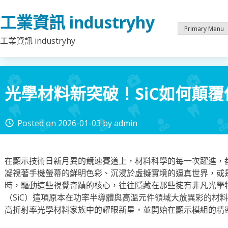
Skip
工業資訊 industryhy
to
content
Primary Menu
工業資訊 industryhy
光學材料新突破！SiC如何顛
Posted on
2026-01-03
by
admin
access_time
在顯示技術日新月異的競速賽道上，材料科學的每一次躍進，
凝視著手機螢幕的鮮明色彩、沉浸於虛擬實境的逼真世界，或
時，驅動這些視覺奇蹟的核心，往往隱藏在那些擁有非凡光學
（SiC）這項原本在功率半導體與高溫元件領域大放異彩的材
高折射率光學材料家族中的耀眼新星，並開始在顯示模組的精