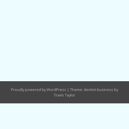
Proudly powered by WordPress
|
Theme: dentist-business by
Travis Taylor