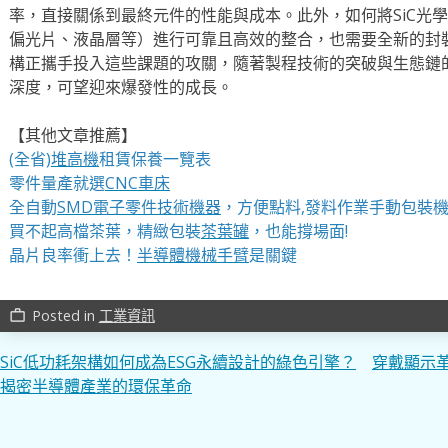
率，直接關係到最終元件的性能與成本。此外，如何將SiC光
偏光片、液晶層等）進行可靠且高效的整合，也需要全新的封
構正攜手投入這些課題的攻關，隨著製程技術的突破與生態鏈的
深度，可望迎來爆發性的成長。
【其他文章推薦】
(全省)
堆高機
租賃保養一覽表
零件量產就選
CNC車床
全自動
SMD電子零件技術機器
，方便點料,發料作業手動包裝
買不起高檔茶葉，精緻包裝
茶葉罐
，也能撐場面!
晶片良率衝上去！
半導體機械手臂
是關鍵
Posted in
工業資訊
work_outline
文
SiC低功耗架構如何成為ESG永續設計的綠色引擎？
穿戴顯示革
揭密半導體產業的環保革命
章
導