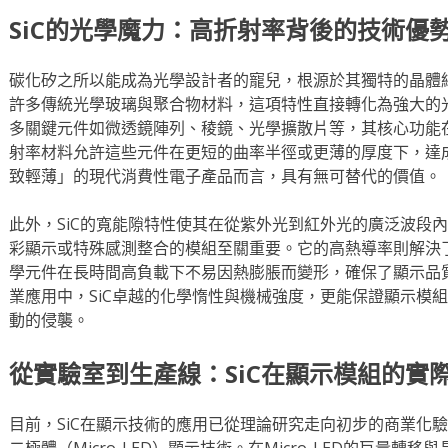
SiC的光學魔力：高折射率背後的技術優
碳化矽之所以能成為光學設計者的寵兒，根源於其獨特的晶體
許多傳統光學玻璃與聚合物材料，這項特性直接轉化為強大的
多關鍵元件如微透鏡陣列、稜鏡、光學擴散片等，其核心功能
射率材料允許這些元件在更短的曲率半徑或更薄的厚度下，達
致輕薄」的現代消費性電子產品而言，具有無可替代的價值。
此外，SiC的寬能隙特性使其在從紫外光到紅外光的廣泛波段
彩顯示或特殊感測整合的模組至關重要。它的高熱導率則解決
學元件在長時間高負載下不易因熱膨脹而變形，確保了顯示品
業應用中，SiC卓越的化學惰性與機械強度，更能保證顯示模
動的侵襲。
從實驗室到生產線：SiC在顯示模組的實
目前，SiC在顯示技術的應用已從理論研究走向初步的商業化
二極體（Micro-LED）顯示技術。在Micro-LED的巨量