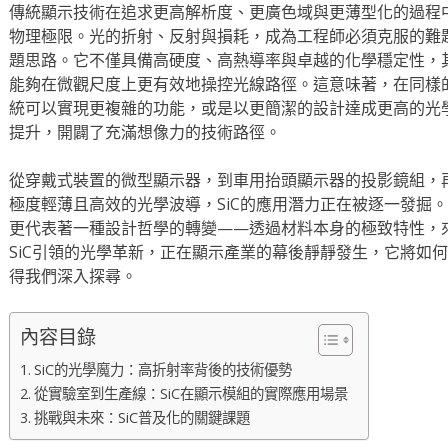
傳統顯示技術在追求更高解析度、更廣色域與更薄型化的過程
物理極限。光的折射、反射與損耗，成為工程師必須克服的難題
題思路。它不僅具備高硬度、高熱導率與卓越的化學穩定性，
能夠在微觀尺度上更有效地操控光線路徑。這意味著，在同樣的
統可以實現更複雜的功能，或是以更簡潔的設計達成更高的光
提升，開闢了充滿想像力的技術路徑。
從穿戴式裝置的微型顯示器，到車用抬頭顯示器的投影鏡組，
極度輕薄且高效的光學波導，SiC的應用潛力正在被逐一發掘
更代表著一種設計哲學的轉變——透過材料本身的極致特性，
SiC引領的光學革新，正在顯示產業的幕後靜靜發生，它將如
得我們深入探尋。
內容目錄
SiC的光學魔力：高折射率背後的技術優勢
從實驗室到生產線：SiC在顯示模組的實際應用場景
挑戰與未來：SiC普及化的關鍵課題