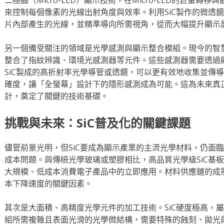
來控制每個像素的光線出射角度與效率。利用SiC製作的微透
片內部產生的光線，並精準導向所需視角，從而大幅提升顯示
另一個備受關注的領域是光學感測與顯示整合模組。現今的智
整合了指紋辨識、環境光感測器等元件。這些感測器需要透過
SiC製成的高折射率光學導管或透鏡，可以更有效地收集並傳
確度，讓「全螢幕」設計下的隱形感測成為可能。這為未來真
計，奠定了關鍵的技術基礎。
挑戰與未來：SiC普及化的關鍵課題
儘管前景光明，但SiC要成為顯示產業的主流光學材料，仍面
成本問題。與傳統光學玻璃或塑膠相比，高品質光學級SiC基
大規模、低成本消費電子產品中的立即應用。材料供應鏈的成
本下降速度的關鍵因素。
其次是大面積、高精度光學元件的加工技術。SiC硬度極高，
組所需複雜且表面光滑的光學微結構，需要特殊的蝕刻、拋光