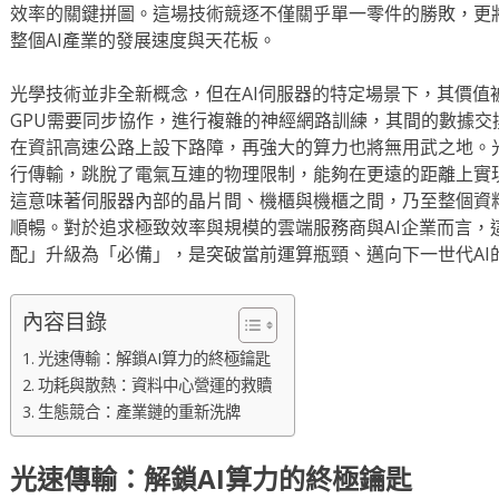
效率的關鍵拼圖。這場技術競逐不僅關乎單一零件的勝敗，更
整個AI產業的發展速度與天花板。
光學技術並非全新概念，但在AI伺服器的特定場景下，其價值
GPU需要同步協作，進行複雜的神經網路訓練，其間的數據交
在資訊高速公路上設下路障，再強大的算力也將無用武之地。光
行傳輸，跳脫了電氣互連的物理限制，能夠在更遠的距離上實
這意味著伺服器內部的晶片間、機櫃與機櫃之間，乃至整個資
順暢。對於追求極致效率與規模的雲端服務商與AI企業而言，
配」升級為「必備」，是突破當前運算瓶頸、邁向下一世代AI
內容目錄
光速傳輸：解鎖AI算力的終極鑰匙
功耗與散熱：資料中心營運的救贖
生態競合：產業鏈的重新洗牌
光速傳輸：解鎖AI算力的終極鑰匙