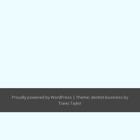
Proudly powered by WordPress
|
Theme: dentist-business by
Travis Taylor