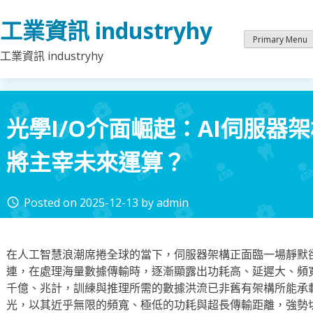
Skip
工業資訊 industryhy
to
content
Primary Menu
工業資訊 industryhy
光學I/O介面崛起：AI伺服器
將主宰未來運算？
Posted on
2025-12-13
by
admin
access_time
在人工智慧浪潮席捲全球的當下，伺服器架構正面臨一場靜默
連，在處理海量數據傳輸時，逐漸顯露出功耗高、延遲大、頻寬
千億、兆計，訓練與推理所需的數據洪流已非舊有架構所能承載
光，以其近乎無限的頻寬、極低的功耗與超長傳輸距離，強勢切