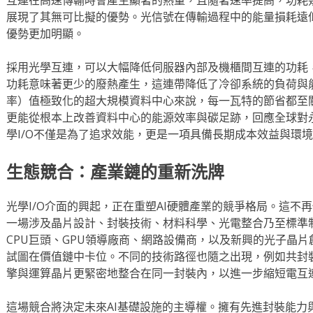
展現了其無可比擬的優勢。光信號在傳輸過程中的能量損耗遠
優勢更加明顯。
採用光學互連，可以大幅降低伺服器內部及機櫃間互連的功耗
功耗意味著更少的廢熱產生，這連帶降低了冷卻系統的負荷與能
率）值極致化的超大規模資料中心來說，每一瓦特的節省都至
更能從根本上改善資料中心的能源效率與碳足跡，回應全球對
學I/O不僅是為了追求效能，更是一項具備長期成本效益與環
生態競合：產業鏈的重新洗牌
光學I/O介面的興起，正在重塑AI硬體產業的競爭格局。這不
一場涉及晶片設計、封裝技術、材料科學、光電整合乃至標準
CPU巨頭、GPU領導廠商、網路設備商，以及新興的光子晶
試圖在價值鏈中卡位。不同的技術路徑也隨之出現，例如共封裝
擎與運算晶片更緊密地整合在同一封裝內，以進一步縮短電互
這場競合將決定未來AI基礎設施的主導權。擁有先進封裝能力