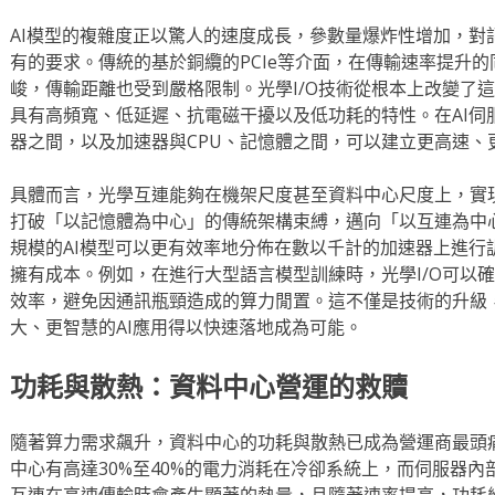
AI模型的複雜度正以驚人的速度成長，參數量爆炸性增加，對
有的要求。傳統的基於銅纜的PCIe等介面，在傳輸速率提升
峻，傳輸距離也受到嚴格限制。光學I/O技術從根本上改變了
具有高頻寬、低延遲、抗電磁干擾以及低功耗的特性。在AI伺服
器之間，以及加速器與CPU、記憶體之間，可以建立更高速、
具體而言，光學互連能夠在機架尺度甚至資料中心尺度上，實
打破「以記憶體為中心」的傳統架構束縛，邁向「以互連為中
規模的AI模型可以更有效率地分佈在數以千計的加速器上進行
擁有成本。例如，在進行大型語言模型訓練時，光學I/O可以確
效率，避免因通訊瓶頸造成的算力閒置。這不僅是技術的升級
大、更智慧的AI應用得以快速落地成為可能。
功耗與散熱：資料中心營運的救贖
隨著算力需求飆升，資料中心的功耗與散熱已成為營運商最頭
中心有高達30%至40%的電力消耗在冷卻系統上，而伺服器
互連在高速傳輸時會產生顯著的熱量，且隨著速率提高，功耗幾