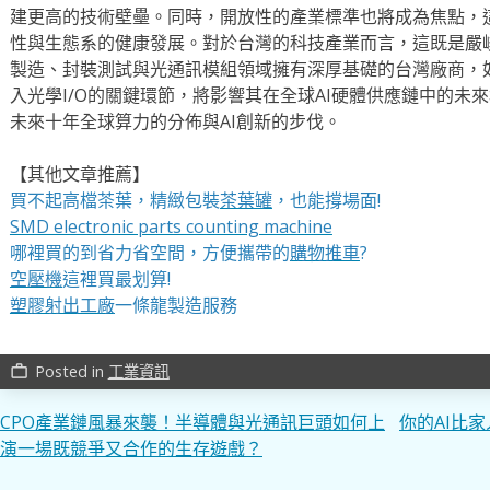
建更高的技術壁壘。同時，開放性的產業標準也將成為焦點，
性與生態系的健康發展。對於台灣的科技產業而言，這既是嚴
製造、封裝測試與光通訊模組領域擁有深厚基礎的台灣廠商，
入光學I/O的關鍵環節，將影響其在全球AI硬體供應鏈中的未
未來十年全球算力的分佈與AI創新的步伐。
【其他文章推薦】
買不起高檔茶葉，精緻包裝
茶葉罐
，也能撐場面!
SMD electronic parts counting machine
哪裡買的到省力省空間，方便攜帶的
購物推車
?
空壓機
這裡買最划算!
塑膠射出工廠
一條龍製造服務
Posted in
工業資訊
work_outline
文
CPO產業鏈風暴來襲！半導體與光通訊巨頭如何上
你的AI比
演一場既競爭又合作的生存遊戲？
章