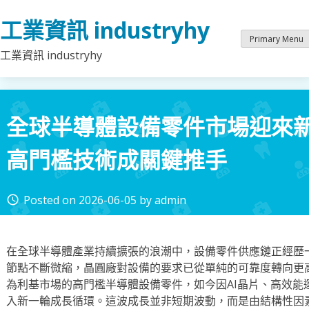
Skip
工業資訊 industryhy
to
content
Primary Menu
工業資訊 industryhy
全球半導體設備零件市場迎來
高門檻技術成關鍵推手
Posted on
2026-06-05
by
admin
access_time
在全球半導體產業持續擴張的浪潮中，設備零件供應鏈正經歷
節點不斷微縮，晶圓廠對設備的要求已從單純的可靠度轉向更
為利基市場的高門檻半導體設備零件，如今因AI晶片、高效能
入新一輪成長循環。這波成長並非短期波動，而是由結構性因