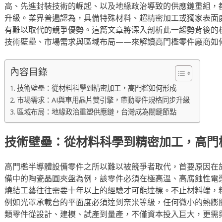
高、先進封裝技術的崛起、以及地緣政治導致的供應鏈重組，
升級。業界普遍認為，具備特殊材料、超精密加工或獨家表面
有難以取代的競爭優勢。這篇文章將深入剖析此一趨勢背後的
技術壁壘、市場需求與區域布局——來解讀高門檻零件廠商如
內容目錄
技術壁壘：從材料科學到精密加工，高門檻如何形成
市場需求：AI與車用晶片雙引擎，帶動零件規格同步升級
區域布局：地緣政治重塑供應鏈，台灣成為關鍵節點
技術壁壘：從材料科學到精密加工，高門
高門檻半導體設備零件之所以難以被競爭者取代，首要原因在
備中的陶瓷晶圓夾盤為例，該零件必須在極高溫、高腐蝕性電
燒結工藝往往需要十年以上的經驗才可能達標。不止材料端，
例如光罩承載台的平面度必須達到奈米等級，任何微小的熱膨
類零件從設計、建模、試產到量產，不僅資本投入巨大，更需