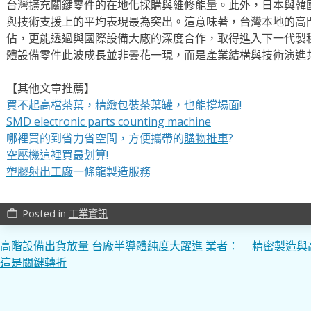
台灣擴充關鍵零件的在地化採購與維修能量。此外，日本與韓
與技術支援上的平均表現最為突出。這意味著，台灣本地的高
佔，更能透過與國際設備大廠的深度合作，取得進入下一代製
體設備零件此波成長並非曇花一現，而是產業結構與技術演進
【其他文章推薦】
買不起高檔茶葉，精緻包裝
茶葉罐
，也能撐場面!
SMD electronic parts counting machine
哪裡買的到省力省空間，方便攜帶的
購物推車
?
空壓機
這裡買最划算!
塑膠射出工廠
一條龍製造服務
Posted in
工業資訊
work_outline
文
高階設備出貨放量 台廠半導體純度大躍進 業者：
精密製造與
這是關鍵轉折
章
導