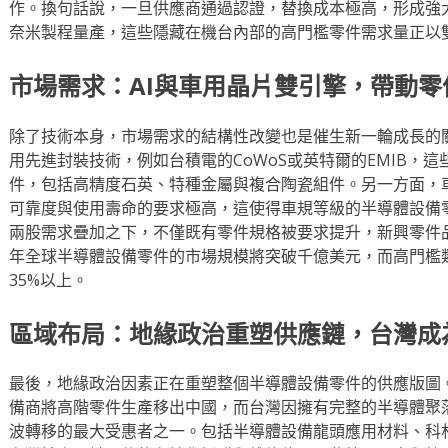
作。換句話說，一旦供應商通過認證，替換成本極高，形成強
奈米製程量產，這些隱藏在機台內部的高門檻零件需求量正以
市場需求：AI與車用晶片雙引擎，帶動
除了技術本身，市場需求的結構性改變也是催生新一輪成長的關
用先進封裝技術，例如台積電的CoWoS或英特爾的EMIB，
件，包括高精度石英、特種金屬與複合陶瓷組件。另一方面，
可靠度與使用壽命的要求極高，這使得車規等級的半導體設備
兩股需求疊加之下，不僅既有零件規格被要求提升，新興零件
年全球半導體設備零件的市場規模將突破千億美元，而高門檻類
35%以上。
區域布局：地緣政治重塑供應鏈，台灣成
最後，地緣政治因素正在重塑整個半導體設備零件的供應版圖
備商將高階零件生產移出中國，而台灣因擁有完整的半導體聚
波轉移的最大受惠者之一。包括半導體設備龍頭應用材料、科