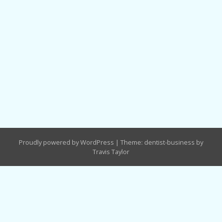
Proudly powered by WordPress
|
Theme: dentist-business by
Travis Taylor