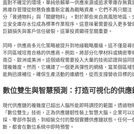
面對不確定的環境，單純依賴單一供應來源或追求零庫存無異
將庫存管理從財務負擔重新定義為戰略資產。它們不再只關注
分「普通物料」與「關鍵物料」。對於那些來自高風險地區、
立安全庫存水位成為標準作業程序。這意味著需要投入更多營
巨額損失與客戶信任破裂，這筆投資顯得至關重要。
同時，供應商多元化策略被提升到地緣戰略層級。這不僅是尋
不同區域培育合格的供應商。例如，將部分化學材料或精密零
南亞、歐洲或美洲。這個過程需要投入大量的技術認證與協同
理複雜度。然而，它構建了一個更具彈性的網絡，當某個區域
能夠迅速補位，確保生產活動的連續性，從而支撐營收目標的
數位雙生與智慧預測：打造可視化的供應
現代供應鏈的複雜度已超出人腦所能即時調控的範圍。透過物
「數位雙生」技術，正為供應鏈韌性裝上智慧大腦。企業可以
採、零部件製造、到組裝交付的整個實體供應鏈狀態。任何一
斷，都會在數位系統中即時預警。