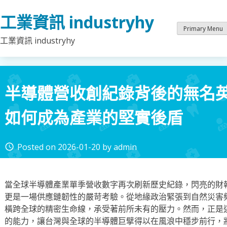
Skip
工業資訊 industryhy
to
content
Primary Menu
工業資訊 industryhy
半導體營收創紀錄背後的無名
如何成為產業的堅實後盾
Posted on
2026-01-20
by
admin
access_time
當全球半導體產業單季營收數字再次刷新歷史紀錄，閃亮的財
更是一場供應鏈韌性的嚴苛考驗。從地緣政治緊張到自然災害
橫跨全球的精密生命線，承受著前所未有的壓力。然而，正是
的能力，讓台灣與全球的半導體巨擘得以在風浪中穩步前行，