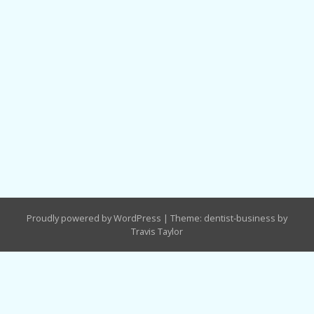
Proudly powered by WordPress
|
Theme: dentist-business by
Travis Taylor