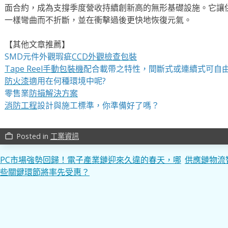
面合約，成為支撐季度營收持續創新高的無形基礎設施。它讓
一樣彎曲而不折斷，並在衝擊過後更快地恢復元氣。
【其他文章推薦】
SMD元件外觀瑕疵
CCD外觀檢查包裝
Tape Reel手動包裝機
配合載帶之特性，間斷式或連續式可自
防火漆
適用在何種環境中呢?
零售業
防損解決方案
消防工程
設計與施工標準，你準備好了嗎？
Posted in
工業資訊
work_outline
文
PC市場強勢回歸！電子產業鏈迎來久違的春天，哪
供應鏈物流
些關鍵環節將率先受惠？
章
導
覽