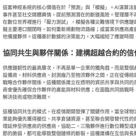
這套神經系統的核心價值在於「預測」與「模擬」。AI演算法
事件甚至社交媒體輿情，提前預測潛在的斷鏈風險。管理層不
在數位世界裡進行「壓力測試」，模擬各種災難情境下供應鏈
擬主要港口關閉時，如何重新規劃物流路線；或當某供應商產
他備援夥伴。這種基於數據的決策能力，大幅縮短了應變時間
協同共生與夥伴關係：建構超越合約的信
供應鏈韌性的最高層次，不再是單一企業的獨角戲，而是整個
設備商、材料供應商、封測廠乃至物流夥伴之間，正在從傳統
戰略合作夥伴關係。這種關係建立在透明的資訊共享與共同的
商會優先確保合作夥伴的產能與材料供應；在面臨共同挑戰時
解決技術或物流難題。
這種協同共生的模式，在疫情期間發揮了關鍵作用。當全球物
業能夠優先獲得艙位、共享倉儲資源，甚至聯合開發替代性的
理延伸至供應商的供應商，協助二、三階夥伴進行數位轉型或
節的脆弱，都可能導致整個鏈條的斷裂。這種建構在互信與長