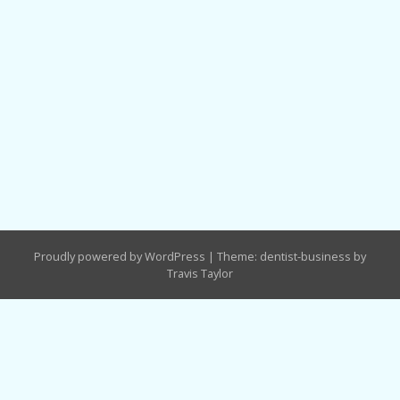
Proudly powered by WordPress
|
Theme: dentist-business by
Travis Taylor