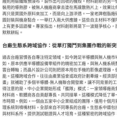
廠則用碳纖維預浸布，製作出可回收的機殼。材料創新的另一
裝用的導熱膠，被無人機廠商拿去塗在馬達散熱片上，效果比
再只是買國外原料來加工，而是向上游滲透。一家老牌樹脂廠
圓封裝與機身黏合，一舉打入兩大供應鏈。這些自主材料不僅
上有更多話語權。專家指出，材料創新將是下一波競爭核心，
默默耕耘。
台廠生態系跨域協作：從單打獨鬥到集團作戰的新突
過去台廠習慣各自專注特定領域，如今跨足半導體與無人機市
如，原本供應半導體設備零組件的精密加工廠，與無人機系統
雲台轉軸；而晶片設計公司則把原本用在手機的影像處理器，
能。這種跨域合作，往往由產業協會或政府計劃牽線。經濟部
畫」就補助了多個半導體-無人機聯合開發案，讓不同背景的
得注意的是，中小企業開始形成「艦隊」模式：一家領導廠商
材料商、軟體商各自貢獻專長，共同接單。這種模式降低了單
市時間。例如，一個由五家中小企業組成的團隊，僅用十個月
理系統到噴嘴材料，全部來自不同專長的台廠。生態系中還包
與材料系所，提供測試驗證與人才培育。這種緊密的跨域協作