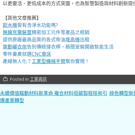
以更靈活、更低成本的方式突圍，也為智慧製造與材料創新提
【其他文章推薦】
飲水機
皆有含淨水功能嗎?
無線充電裝
置
精密加工元件等產品之經銷
提供原廠最高品質的各式柴油
堆高機
出租
電動曬衣架
告別傳統撐衣桿，極簡安裝開啟智能生活
零件量產就選
CNC車床
產線無人化？
工業型機械手臂
幫你實現！
Posted in
工業資訊
work_outline
文
永續價值驅動材料新革命 複合材料低碳製程技術引
綠色轉型新
爆產業轉型
章
導
覽