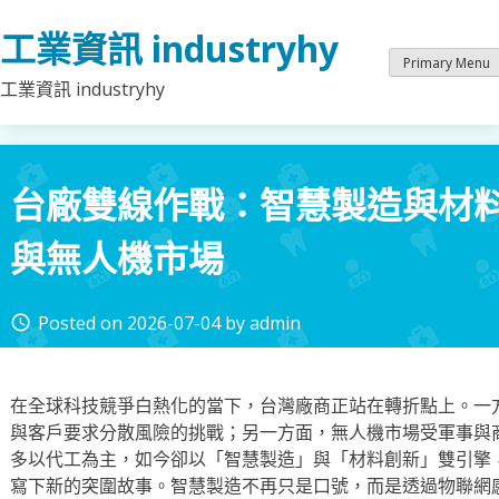
Skip
工業資訊 industryhy
to
content
Primary Menu
工業資訊 industryhy
台廠雙線作戰：智慧製造與材
與無人機市場
Posted on
2026-07-04
by
admin
access_time
在全球科技競爭白熱化的當下，台灣廠商正站在轉折點上。一
與客戶要求分散風險的挑戰；另一方面，無人機市場受軍事與
多以代工為主，如今卻以「智慧製造」與「材料創新」雙引擎
寫下新的突圍故事。智慧製造不再只是口號，而是透過物聯網感