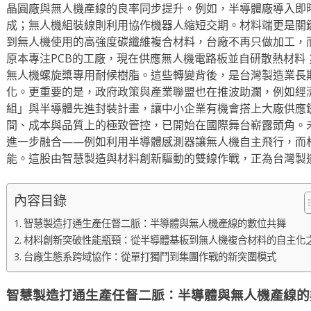
晶圓廠與無人機產線的良率同步提升。例如，半導體廠導入即
成；無人機組裝線則利用協作機器人縮短交期。材料端更是關
到無人機使用的高強度碳纖維複合材料，台廠不再只做加工，
原本專注PCB的工廠，現在供應無人機電路板並自研散熱材料
無人機螺旋槳專用耐候樹脂。這些轉變背後，是台灣製造業長
化。更重要的是，政府政策與產業聯盟也在推波助瀾，例如經
組」與半導體先進封裝計畫，讓中小企業有機會搭上大廠供應
間、成本與品質上的極致管控，已開始在國際舞台嶄露頭角。
進一步融合——例如利用半導體感測器讓無人機自主飛行，而
能。這股由智慧製造與材料創新驅動的雙線作戰，正為台灣製
內容目錄
智慧製造打通生產任督二脈：半導體與無人機產線的數位共舞
材料創新突破性能瓶頸：從半導體基板到無人機複合材料的自主化
台廠生態系跨域協作：從單打獨鬥到集團作戰的新突圍模式
智慧製造打通生產任督二脈：半導體與無人機產線的