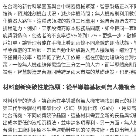
在台灣的新竹科學園區與台中精密機械聚落，智慧製造正以不
技術，預測蝕刻機台狀況，減少停機時間；無人機廠則利用數
化機器人路徑。這種跨領域的數位工具應用，源自台廠過去在
排程能力。例如，某家設備商原本服務晶圓廠，如今把同一套
旋槳製造商，使後者的不良率從5%降到1.2%。更進一步，數
戶訂單，讓管理者能在手機上看到兩條不同產線的即時狀態。
半導體廠的工程師，帶著自動化經驗轉入無人機領域，縮短了
不僅提升效率，還降低了對人工依賴，這在勞動力短缺的台灣尤
策，一條無人機產線僅需過往三分之一的人力，而半導體廠則
證明，智慧製造是台廠同時跨足兩大市場的基礎建設，也是持
材料創新突破性能瓶頸：從半導體基板到無人機複合
材料科學的進步，讓台廠在半導體與無人機市場找到自己的利
第三代半導體材料如碳化矽（SiC）與氮化鎵（GaN），用於
地台商機。不同於傳統矽晶圓，這些材料需要全新的長晶與切
出成本更低的液相沉積法，並申請多項專利。另一方面，無人
台灣化工廠利用原本生產運動鞋中底的發泡技術，改良出無人