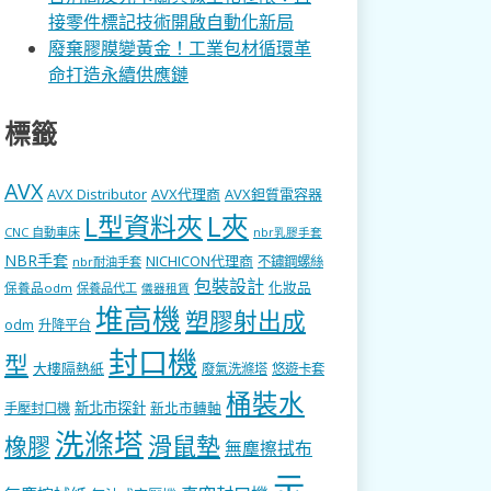
接零件標記技術開啟自動化新局
廢棄膠膜變黃金！工業包材循環革
命打造永續供應鏈
標籤
AVX
AVX Distributor
AVX代理商
AVX鉭質電容器
L型資料夾
L夾
CNC 自動車床
nbr乳膠手套
NBR手套
NICHICON代理商
不鏽鋼螺絲
nbr耐油手套
包裝設計
化妝品
保養品odm
保養品代工
儀器租賃
堆高機
塑膠射出成
odm
升降平台
封口機
型
大樓隔熱紙
廢氣洗滌塔
悠遊卡套
桶裝水
新北市探針
新北市轉軸
手壓封口機
洗滌塔
滑鼠墊
橡膠
無塵擦拭布
示