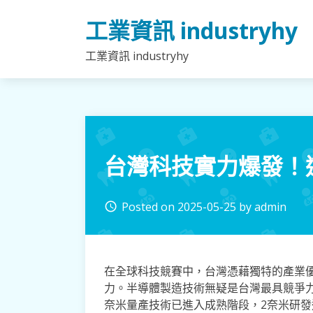
Skip
工業資訊 industryhy
to
content
工業資訊 industryhy
台灣科技實力爆發！
Posted on
2025-05-25
by
admin
access_time
在全球科技競賽中，台灣憑藉獨特的產業
力。半導體製造技術無疑是台灣最具競爭
奈米量產技術已進入成熟階段，2奈米研發