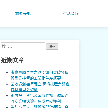
旅遊天地
生活情報
搜
尋
關
近期文章
鍵
字:
廢棄塑膠再生之路：如何突破分選
與品質控管的工業化生產瓶頸
回收追溯標準確立 高科技產業綠色
包材轉型新契機
別再把工業包裝當廢棄物！循環經
濟商業模式讓清運成本變獲利
告別高反光卡關與微型化極限：直