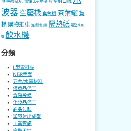
真空封口機
無塵擦拭紙
無油式空壓機
波器
空壓機
茶葉罐
貨
臭氧機
隔熱紙
梯
購物推車
連續封口機
電動堆高
飲水機
機
分類
L型資料夾
NBR手套
五金/水電材料
保養品代工
倉儲設備
化妝品代工
商品包裝
塑膠射出成型
工業資訊
旅遊天地