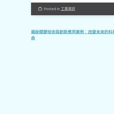
Posted in
工業資訊
work_outline
文
揭秘關鍵技術與創新應用案例：改變未來的科
命
章
導
覽