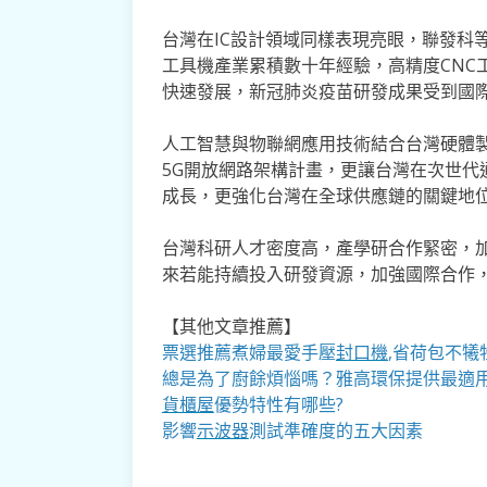
台灣在IC設計領域同樣表現亮眼，聯發科
工具機產業累積數十年經驗，高精度CNC
快速發展，新冠肺炎疫苗研發成果受到國
人工智慧與物聯網應用技術結合台灣硬體製
5G開放網路架構計畫，更讓台灣在次世代
成長，更強化台灣在全球供應鏈的關鍵地
台灣科研人才密度高，產學研合作緊密，
來若能持續投入研發資源，加強國際合作
【其他文章推薦】
票選推薦煮婦最愛手壓
封口機
,省荷包不犧
總是為了廚餘煩惱嗎？雅高環保提供最適
貨櫃屋
優勢特性有哪些?
影響
示波器
測試準確度的五大因素