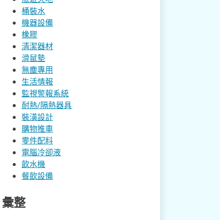
桶裝水
機器設備
橡膠
清潔器材
滑鼠墊
無塵專用
生活情報
監視警報系統
耐熱/隔熱器具
裝潢設計
購物推車
零件配料
電腦冷卻液
飲水機
餐飲設備
彙整