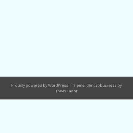
Proudly powered by WordPress
|
Theme: dentist-business by
Travis Taylor