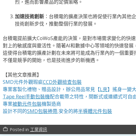
烈，進而影響產品的定價策略。
加速技術創新
：台積電的擴產決策也將促使行業內其他
技術創新步伐，推動整個行業的發展。
台積電提前擴大CoWoS產能的決策，是對市場需求變化的快
對上的敏感度與靈活性。隨著AI和數據中心等領域的快速發展
這使得台積電的擴產計劃在未來將可能成為行業內的一個重要
不僅是競爭的開始，也是技術進步的新機遇。
【其他文章推薦】
SMD元件外觀瑕疵
CCD外觀檢查包裝
專業客製化禮物、贈品設計，辦公用品常見【
L夾
】搖身一變大
Tape Reel手動包裝機
配合載帶之特性，間斷式或連續式可自
專業
被動元件包裝
機製造商
設計不同的
SMD包裝捲帶
,安全的將
半導體元件包裝
Posted in
工業資訊
work_outline