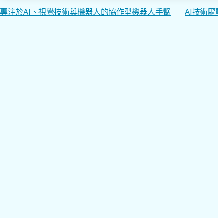
文
專注於AI、視覺技術與機器人的協作型機器人手臂
AI技術
章
導
覽