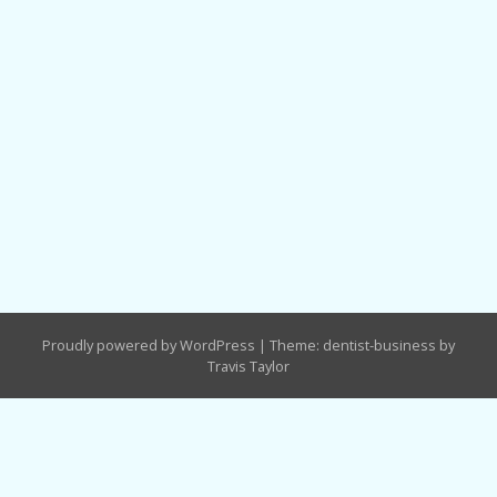
Proudly powered by WordPress
|
Theme: dentist-business by
Travis Taylor