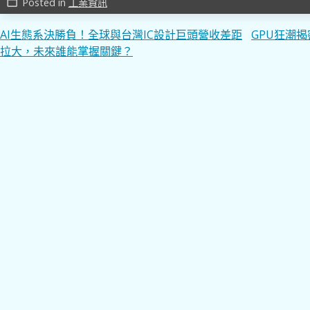
Posted in
工業資訊
work_outline
文
AI生態系決勝負！全球與台灣IC設計巨頭營收差距
GPU狂潮
拉大，未來誰能掌握關鍵？
章
導
覽