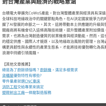
對台灣產業與經濟的戰略意涵
台積電大舉擴充CoWoS產能，對台灣整體產業與經濟具有深
全球科技地緣政治中的關鍵節點角色。在AI決定國家競爭力的
握了AI發展的命脈之一。其次，這將帶動本土供應鏈的升級與
關廠商將有機會切入這條高階技術鏈，提升整體產業附加價值
需求，也將為台灣創造優質的就業機會與經濟動能。然而，這
的穩定供應、國際人才競逐，以及地緣政治風險的管理。台灣
構更具韌性與永續性的產業生態系，才能將技術優勢轉化為長期
浪潮中持續引領風騷。
【其他文章推薦】
總是為了廚餘煩惱嗎？
廚餘機
，滿足多樣需求
貨櫃屋
優勢特性有哪些?
零件量產就選
CNC車床
消防工程
交給專業來搞定
塑膠射出工廠
一條龍製造服務