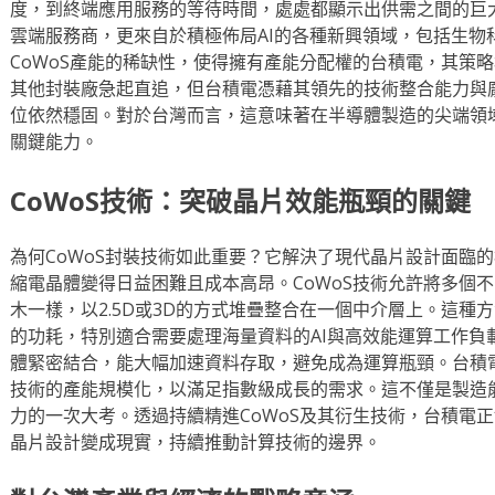
度，到終端應用服務的等待時間，處處都顯示出供需之間的巨
雲端服務商，更來自於積極佈局AI的各種新興領域，包括生物
CoWoS產能的稀缺性，使得擁有產能分配權的台積電，其策
其他封裝廠急起直追，但台積電憑藉其領先的技術整合能力與
位依然穩固。對於台灣而言，這意味著在半導體製造的尖端領
關鍵能力。
CoWoS技術：突破晶片效能瓶頸的關鍵
為何CoWoS封裝技術如此重要？它解決了現代晶片設計面臨
縮電晶體變得日益困難且成本高昂。CoWoS技術允許將多個
木一樣，以2.5D或3D的方式堆疊整合在一個中介層上。這種
的功耗，特別適合需要處理海量資料的AI與高效能運算工作負
體緊密結合，能大幅加速資料存取，避免成為運算瓶頸。台積
技術的產能規模化，以滿足指數級成長的需求。這不僅是製造
力的一次大考。透過持續精進CoWoS及其衍生技術，台積電
晶片設計變成現實，持續推動計算技術的邊界。