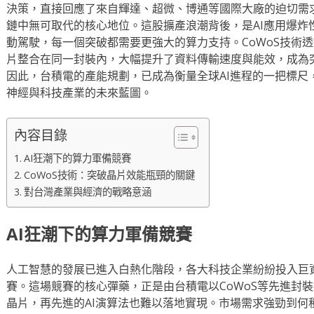
決策，直接回應了來自輝達、超微、博通等國際大廠的迫切需
鏈中無可取代的核心地位。這股擴產浪潮背後，是AI應用爆炸
動駕駛，每一個突破都需要更強大的算力支持。CoWoS技術
片整合在同一封裝內，大幅提升了資料傳輸速度與能效，成為
因此，台積電的產能規劃，已成為衡量全球AI進程的一把標尺
神經與科技產業的未來藍圖。
內容目錄
AI狂潮下的算力軍備競賽
CoWoS技術：突破晶片效能瓶頸的關鍵
對台灣產業與經濟的戰略意涵
AI狂潮下的算力軍備競賽
人工智慧的發展已進入白熱化階段，各大科技企業紛紛投入巨
賽。這場競賽的核心彈藥，正是由台積電以CoWoS等先進封
晶片，再先進的AI演算法也難以落地實現。市場需求強勁到何