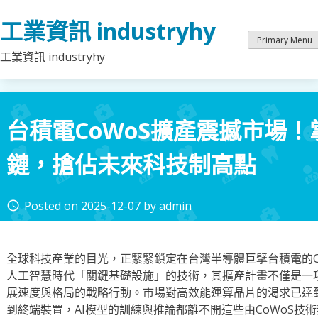
Skip
工業資訊 industryhy
to
content
Primary Menu
工業資訊 industryhy
台積電CoWoS擴產震撼市場！
鏈，搶佔未來科技制高點
Posted on
2025-12-07
by
admin
access_time
全球科技產業的目光，正緊緊鎖定在台灣半導體巨擘台積電的C
人工智慧時代「關鍵基礎設施」的技術，其擴產計畫不僅是一項
展速度與格局的戰略行動。市場對高效能運算晶片的渴求已達
到終端裝置，AI模型的訓練與推論都離不開這些由CoWoS技