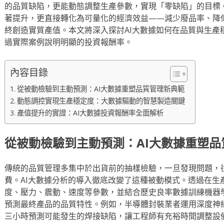
的品質缺陷，更能動態調整生產參數，實現「零缺陷」的目標
著提升，更直接轉化為可量化的經濟效益——減少廢品率、降
終創造實質產值。本文將深入探討AI大數據如何在品質與生產
過實際案例說明明顯的投資報酬率。
內容目錄
從被動檢驗到主動預測：AI大數據重塑品質管理新典範
動態調控實現生產穩定度：大數據驅動的智慧製造關鍵
產值提升的實證：AI大數據投資報酬率全面解析
從被動檢驗到主動預測：AI大數據重塑品
傳統的品質管理多集中於出貨前的抽樣檢驗，一旦發現問題，
費。AI大數據分析的導入徹底改變了這種被動模式。透過在生
度、壓力、震動、速度等參數，並結合歷史良率數據訓練機器
預測最終產品的品質特性。例如，半導體封裝業者運用深度神
三小時預測可能發生的焊接缺陷，讓工程師有充裕時間調整設