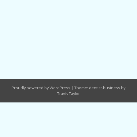
Proudly powered by WordPress
|
Theme: dentist-business by
Travis Taylor