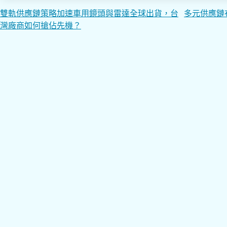
文
雙軌供應鏈策略加速車用鏡頭與雷達全球出貨，台
多元供應鏈
灣廠商如何搶佔先機？
章
導
覽