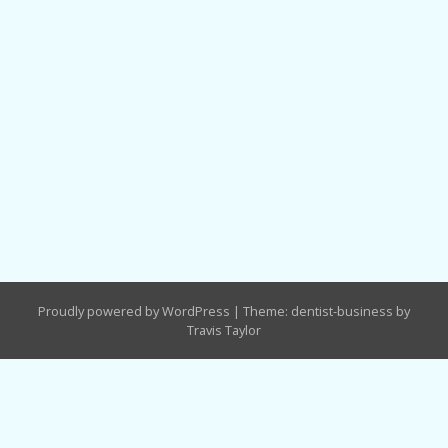
Proudly powered by WordPress
|
Theme: dentist-business by
Travis Taylor