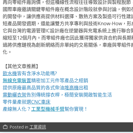
再向零組件廠詢價，但這種線性流程往往導致設計與製程脫節
國際車廠邀請關鍵零組件廠在概念設計階段就參與討論，例如
的開發中，讓供應商提供材料選擇、散熱方案及製造可行性建
短產品開發週期，還能讓雙方共享專利與技術Know-How，
它與台灣的電源管理IC設計廠在逆變器與充電系統上進行聯合
縮短至12個月內。而零組件廠也因此獲得獨家供貨合約與長
過將供應鏈視為創新網絡而非單純的交易關係，車廠與零組件
化。
【其他文章推薦】
飲水機
皆有含淨水功能嗎?
無線充電裝
置
精密加工元件等產品之經銷
提供原廠最高品質的各式柴油
堆高機
出租
電動曬衣架
告別傳統撐衣桿，極簡安裝開啟智能生活
零件量產就選
CNC車床
產線無人化？
工業型機械手臂
幫你實現！
Posted in
工業資訊
work_outline