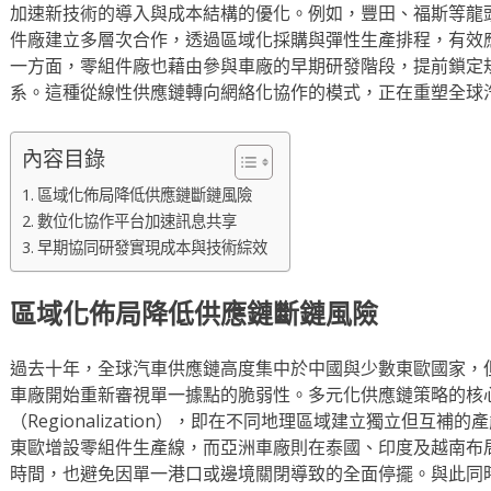
加速新技術的導入與成本結構的優化。例如，豐田、福斯等龍
件廠建立多層次合作，透過區域化採購與彈性生產排程，有效
一方面，零組件廠也藉由參與車廠的早期研發階段，提前鎖定
系。這種從線性供應鏈轉向網絡化協作的模式，正在重塑全球
內容目錄
區域化佈局降低供應鏈斷鏈風險
數位化協作平台加速訊息共享
早期協同研發實現成本與技術綜效
區域化佈局降低供應鏈斷鏈風險
過去十年，全球汽車供應鏈高度集中於中國與少數東歐國家，
車廠開始重新審視單一據點的脆弱性。多元化供應鏈策略的核
（Regionalization），即在不同地理區域建立獨立但互
東歐增設零組件生產線，而亞洲車廠則在泰國、印度及越南布
時間，也避免因單一港口或邊境關閉導致的全面停擺。與此同