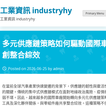
Skip
工業資訊 industryhy
to
content
Primary Menu
工業資訊 industryhy
多元供應鏈策略如何驅動國際
創整合綜效
Posted on
2026-06-25
by
admin
access_time
在當前全球汽車產業快速變遷的背景下，供應鏈的韌性與靈活
的關鍵。傳統的集中式供應鏈模式在面對地緣政治風險、疫情
弱不堪。因此，越來越多的國際車廠開始轉向多元化供應鏈策
工具及深化夥伴關係，與零組件廠共享整合綜效。這種策略不