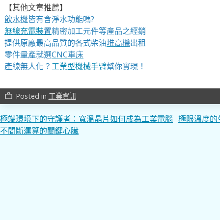
【其他文章推薦】
飲水機
皆有含淨水功能嗎?
無線充電裝
置
精密加工元件等產品之經銷
提供原廠最高品質的各式柴油
堆高機
出租
零件量產就選
CNC車床
產線無人化？
工業型機械手臂
幫你實現！
Posted in
工業資訊
work_outline
文
極端環境下的守護者：寬溫晶片如何成為工業電腦
極限溫度的
不間斷運算的關鍵心臟
章
導
覽