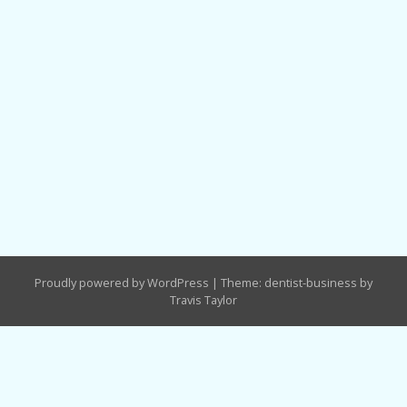
Proudly powered by WordPress
|
Theme: dentist-business by
Travis Taylor