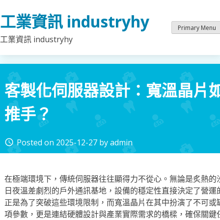
Skip
工業資訊 industryhy
to
content
Primary Menu
工業資訊 industryhy
客製化伺服器設計：寬溫晶片
推手？
Posted on
2025-12-27
by
admin
access_time
在極端環境下，傳統伺服器往往顯得力不從心。無論是炙熱的
日夜溫差劇烈的戶外通訊基地，設備的穩定性直接決定了營運
正是為了突破這些環境限制，而寬溫晶片在其中扮演了不可或
項參數，更是連結硬體設計與產業實際需求的橋樑，確保關鍵