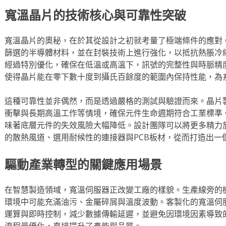
寬溫晶片的技術核心與可靠性突破
寬溫晶片的奧秘，在於其從設計之初就考量了極端條件的應對
篩選的半導體材料，並在封裝技術上進行強化，以抵抗熱脹冷
經過特別優化，確保在低溫或高溫下，訊號的完整性與時脈精
使得晶片能在零下數十度到攝氏百餘度的範圍內保持性能，為
這種可靠性並非偶然，而是透過嚴格的測試與驗證而來。晶片
衝擊與長期高溫工作等情境，確保元件生命週期符合工業標準
味著底層元件的失效風險大幅降低。設計團隊可以將更多精力
的散熱風道、選用耐候性的連接器與PCB板材，從而打造出一
驅動產業轉型的關鍵應用場景
在智慧製造領域，寬溫伺服器正改變工廠的樣貌。生產線旁的
環境中可能充滿油污、金屬碎屑與溫度波動。客製化的寬溫伺
運算與即時控制，減少數據傳輸延遲，並避免因環境因素導致
流程最優化，直接提升了產能與品質。