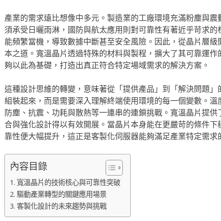
產業的需求遠比想像中多元。製造業的工廠環境充滿粉塵與震
須承受日曬雨淋，國防與航太應用則對可靠性有著近乎苛求的
能頻繁當機，導致數據中斷甚至安全風險。因此，從晶片層級
本之道。寬溫晶片透過特殊的材料與製程，擴大了其可靠運作
夠以此為基礎，打造出真正符合特定場域需求的解決方案。
這種設計思維的轉變，意味著從「提供產品」到「解決問題」
組裝起來，而是需要深入理解終端使用環境的每一個變數。溫
防塵、抗震、功耗與散熱等一連串的連鎖挑戰。寬溫晶片提供
合與強化設計得以有效開展。當晶片本身能在更嚴苛的條件下
靠性便大幅提升，這正是客製化伺服器能夠滿足產業特定需求
內容目錄
寬溫晶片的技術核心與可靠性突破
驅動產業轉型的關鍵應用場景
客製化設計的未來趨勢與挑戰