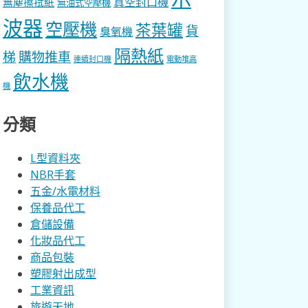
真空封口機
無塵擦拭紙
無油式空壓機
波器
空壓機
茶葉罐
貨
臭氧機
隔熱紙
梯
購物推車
連續封口機
電動堆高
飲水機
機
分類
L型資料夾
NBR手套
五金/水電材料
保養品代工
倉儲設備
化妝品代工
商品包裝
塑膠射出成型
工業資訊
旅遊天地