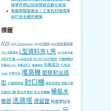
接零件標記技術開啟自動化新局
廢棄膠膜變黃金！工業包材循環革
命打造永續供應鏈
標籤
AVX
AVX Distributor
AVX代理商
AVX鉭質電容器
L型資料夾
L夾
CNC 自動車床
nbr乳膠手套
NBR手套
NICHICON代理商
不鏽鋼螺絲
nbr耐油手套
包裝設計
化妝品
保養品odm
保養品代工
儀器租賃
堆高機
塑膠射出成
odm
升降平台
封口機
型
大樓隔熱紙
廢氣洗滌塔
悠遊卡套
桶裝水
新北市探針
新北市轉軸
手壓封口機
洗滌塔
滑鼠墊
橡膠
無塵擦拭布
示