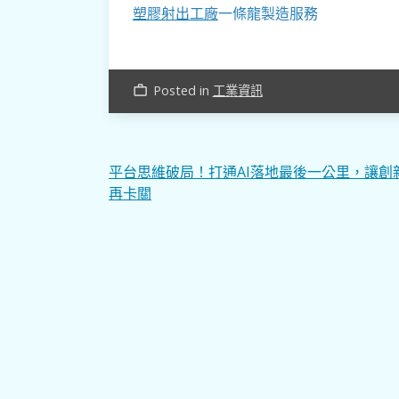
塑膠射出工廠
一條龍製造服務
Posted in
工業資訊
work_outline
文
平台思維破局！打通AI落地最後一公里，讓創
再卡關
章
導
覽