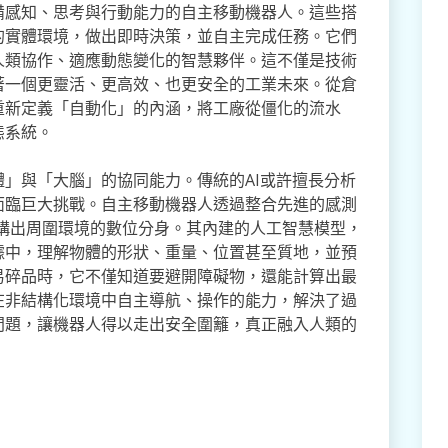
備感知、思考與行動能力的自主移動機器人。這些搭
的實體環境，做出即時決策，並自主完成任務。它們
人類協作、適應動態變化的智慧夥伴。這不僅是技術
著一個更靈活、更高效、也更安全的工業未來。從倉
重新定義「自動化」的內涵，將工廠從僵化的流水
態系統。
」與「大腦」的協同能力。傳統的AI或許擅長分析
面臨巨大挑戰。自主移動機器人透過整合先進的感測
構出周圍環境的數位分身。其內建的人工智慧模型，
據中，理解物體的形狀、重量、位置甚至質地，並預
易碎品時，它不僅知道要避開障礙物，還能計算出最
在非結構化環境中自主導航、操作的能力，解決了過
問題，讓機器人得以走出安全圍籬，真正融入人類的