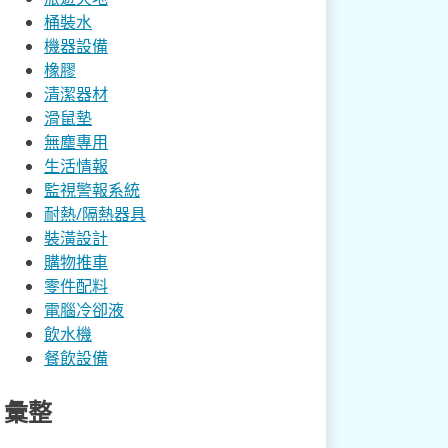
桶裝水
機器設備
橡膠
清潔器材
滑鼠墊
無塵專用
生活情報
監視警報系統
耐熱/隔熱器具
裝潢設計
購物推車
零件配料
電腦冷卻液
飲水機
餐飲設備
彙整