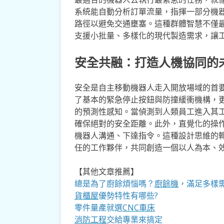
系統能自動分析訂單流量，指揮一部分機
路徑以避免交通壅塞。這種群體智慧不僅
支援小批量、多樣化的現代製造需求，讓
安全共融：打造人機協同的
安全是自主移動機器人走入開放場域的首
了基本的緊急停止按鈕與防撞緩衝機構，更
的預測性感知。當偵測到人類員工進入其
確保絕對的安全距離。此外，直覺化的操
機器人溝通、下達指令。這種設計思維的
任的工作夥伴，共同創造一個以人為本、
【其他文章推薦】
總是為了廚餘煩惱嗎？
廚餘機
，滿足多樣
貨櫃屋
優勢特性有哪些?
零件量產就選
CNC車床
消防工程
交給專業來搞定