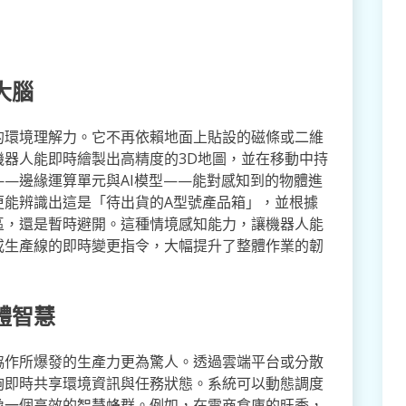
大腦
的環境理解力。它不再依賴地面上貼設的磁條或二維
器人能即時繪製出高精度的3D地圖，並在移動中持
—邊緣運算單元與AI模型——能對感知到的物體進
更能辨識出這是「待出貨的A型號產品箱」，並根據
區，還是暫時避開。這種情境感知能力，讓機器人能
或生產線的即時變更指令，大幅提升了整體作業的韌
體智慧
協作所爆發的生產力更為驚人。透過雲端平台或分散
夠即時共享環境資訊與任務狀態。系統可以動態調度
像一個高效的智慧蜂群。例如，在電商倉庫的旺季，