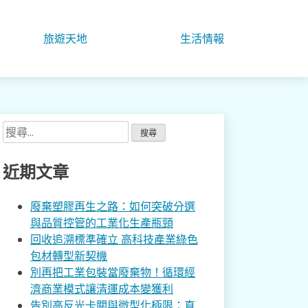
旅遊天地
生活情報
搜
尋
關
近期文章
鍵
字:
廢棄塑膠再生之路：如何突破分選
與品質控管的工業化生產瓶頸
回收追溯標準確立 高科技產業綠色
包材轉型新契機
別再把工業包裝當廢棄物！循環經
濟商業模式讓清運成本變獲利
告別高反光卡關與微型化極限：直