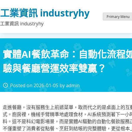
Skip
工業資訊 industryhy
to
content
Primary Menu
工業資訊 industryhy
實體AI餐飲革命：自動化流程
驗與餐廳營運效率雙贏？
Posted on
2026-01-05
by
admin
access_time
走進餐廳，沒有服務生上前遞菜單，取而代之的是桌面上的互
式。廚房裡，機械手臂精準地處理食材，AI系統預測著下一小
料。這不是科幻電影場景，而是實體AI驅動的自動化餐飲服務
不僅重塑了消費者從點餐、烹飪到結帳的完整體驗，更從根本