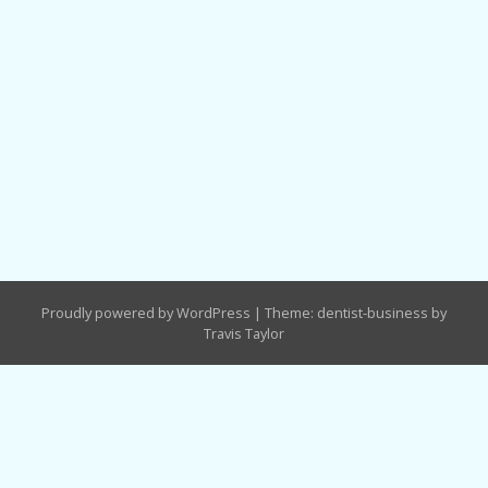
Proudly powered by WordPress
|
Theme: dentist-business by
Travis Taylor