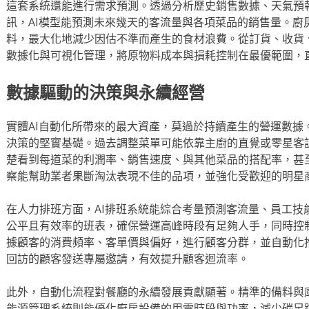
這套系統還能進行需求預測。透過分析歷史銷售數據、天氣預
訊，AI模型能預測未來幾天的客流量與各項菜品的銷售量。廚
料，最大化地減少因估不準而產生的食材浪費。從訂貨、收貨
數據化與可視化管理，將原物料成本與損耗控制在最優範圍，
數據驅動的決策與永續經營
實體AI自動化所帶來的最大資產，莫過於持續產生的營運數據
決策的堅實基礎。過去調整菜單可能依靠主廚的直覺或零星客
楚看到每道菜的利潤率、銷售速度、與其他菜品的搭配率，甚
察能幫助業者果斷淘汰表現不佳的品項，並強化受歡迎的明星
在人力排班方面，AI排班系統能綜合考量預測客流量、員工技
公平且有效率的班表，確保營運高峰時段有足夠人手，同時控
據顧客的消費頻率、客單價與偏好，進行顧客分群，並自動化
回訪的顧客發送專屬邀請，有效提升顧客迴流率。
此外，自動化流程對餐廳的永續發展貢獻顯著。精準的備料與
能源管理系統則能優化廚房設備的用電時段與功率，減少碳足