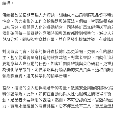
結構。
傳統餐飲業長期面臨人力短缺、訓練成本高昂與服務品質不穩定
性高、勞力密集的工作交給機器與演算法。例如，智慧點餐系
口味偏好，推薦個人化的餐點組合，同時將訂單無縫傳送至廚
備能確保每一份餐點的烹調時間與溫度都達到標準化，減少人
與AI分析，即時監控食材存量，並自動發出採購建議，有效降
對消費者而言，效率的提升直接轉化為更流暢、更個人化的服
主，甚至能獲得量身打造的飲食建議。對業者來說，自動化流
要創意與人際互動的任務，如客戶關係維護與菜色研發。更重要
為優化菜單設計、定價策略與行銷活動的寶貴資產。這種由數
賴經驗直覺，邁向科學化的精準管理。
當然，技術的引入也伴隨著新的考量。數據安全與顧客隱私保
料保護法規。此外，如何在自動化與人性化服務之間取得平衡
動，是業者需要深思的課題。然而，不可否認的是，實體AI驅
力、實現永續經營的關鍵路徑。它不僅是效率工具，更是重塑