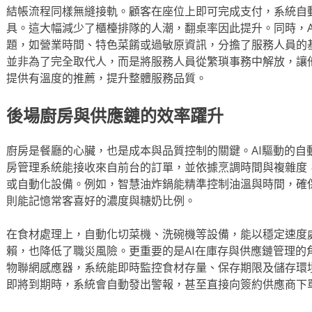
結帳流程同樣無縫接軌。顧客在座位上即可完成支付，系統自
具。這大幅減少了櫃檯排隊的人潮，翻桌率因此提升。同時，A
題，如營業時間、特色菜餚或過敏原資訊，分擔了服務人員的
並非為了完全取代人，而是將服務人員從繁瑣事務中解放，讓
提供有溫度的推薦，提升整體服務品質。
後場廚房與供應鏈的效率躍升
廚房是餐廳的心臟，也是成本與品質控制的關鍵。AI驅動的自
房管理系統能接收來自前台的訂單，並依據烹調時間與複雜度
或自動化設備。例如，智慧油炸鍋能精準控制油溫與時間，確
則能記憶常客喜好的濃度與糖奶比例。
在食材處理上，自動化切菜機、洗碗機等設備，能以穩定速度
賴，也降低了職災風險。更重要的是AI在庫存與供應鏈管理的
物聯網感應器，系統能即時監控食材存量、保存期限及儲存環
即將到期時，系統會自動發出警報，甚至直接向簽約供應商下