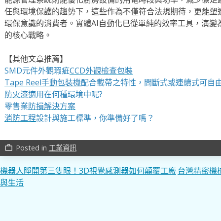
任與環境保護的趨勢下，這些作為不僅符合法規期待，更能塑
環保意識的消費者。實體AI自動化已從單純的效率工具，演變
的核心戰略。
【其他文章推薦】
SMD元件外觀瑕疵
CCD外觀檢查包裝
Tape Reel手動包裝機
配合載帶之特性，間斷式或連續式可自
防火漆
適用在何種環境中呢?
零售業
防損解決方案
消防工程
設計與施工標準，你準備好了嗎？
Posted in
工業資訊
work_outline
文
機器人睜開第三隻眼！3D視覺感測器如何顛覆工廠
台灣精密機
與生活
章
導