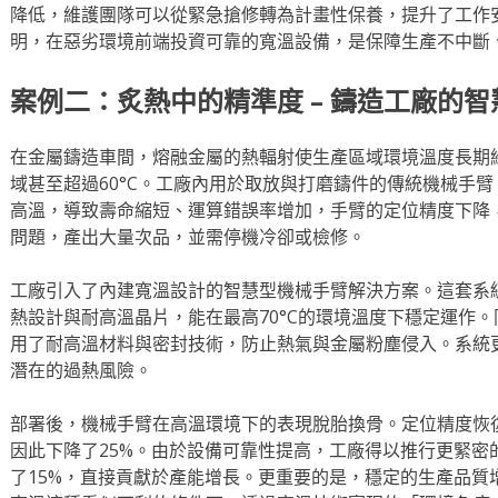
降低，維護團隊可以從緊急搶修轉為計畫性保養，提升了工作
明，在惡劣環境前端投資可靠的寬溫設備，是保障生產不中斷
案例二：炙熱中的精準度 – 鑄造工廠的
在金屬鑄造車間，熔融金屬的熱輻射使生產區域環境溫度長期維
域甚至超過60°C。工廠內用於取放與打磨鑄件的傳統機械手
高溫，導致壽命縮短、運算錯誤率增加，手臂的定位精度下降
問題，產出大量次品，並需停機冷卻或檢修。
工廠引入了內建寬溫設計的智慧型機械手臂解決方案。這套系
熱設計與耐高溫晶片，能在最高70°C的環境溫度下穩定運作
用了耐高溫材料與密封技術，防止熱氣與金屬粉塵侵入。系統
潛在的過熱風險。
部署後，機械手臂在高溫環境下的表現脫胎換骨。定位精度恢
因此下降了25%。由於設備可靠性提高，工廠得以推行更緊密
了15%，直接貢獻於產能增長。更重要的是，穩定的生產品質