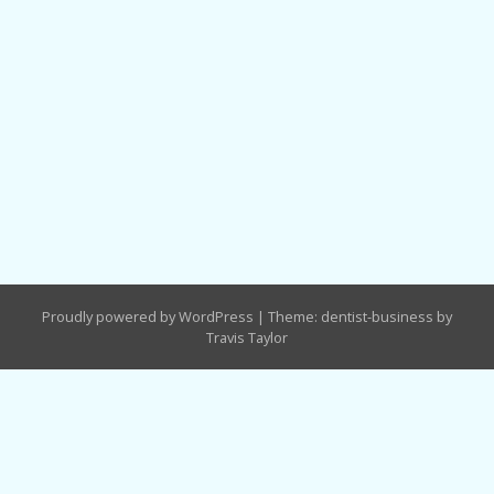
Proudly powered by WordPress
|
Theme: dentist-business by
Travis Taylor