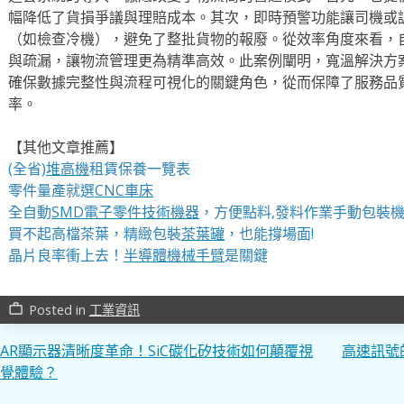
幅降低了貨損爭議與理賠成本。其次，即時預警功能讓司機或
（如檢查冷機），避免了整批貨物的報廢。從效率角度來看，
與疏漏，讓物流管理更為精準高效。此案例闡明，寬溫解決方
確保數據完整性與流程可視化的關鍵角色，從而保障了服務品
率。
【其他文章推薦】
(全省)
堆高機
租賃保養一覽表
零件量產就選
CNC車床
全自動
SMD電子零件技術機器
，方便點料,發料作業手動包裝
買不起高檔茶葉，精緻包裝
茶葉罐
，也能撐場面!
晶片良率衝上去！
半導體機械手臂
是關鍵
Posted in
工業資訊
work_outline
文
AR顯示器清晰度革命！SiC碳化矽技術如何顛覆視
高速訊號
覺體驗？
章