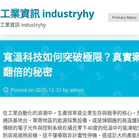
Skip
工業資訊 industryhy
to
content
Primary Menu
工業資訊 industryhy
寬溫科技如何突破極限？真實
翻倍的秘密
Posted on
2025-12-31
by
admin
access_time
在工業自動化的浪潮中，生產效率是企業生存與競爭的核心。
通訊基地台、寒帶地區的能源採集設備，或是煉鋼廠的高溫爐
傳統的電子元件與控制系統在攝氏零下40度的低溫中可能凍結
則容易過熱宕機，這不僅導致非計畫性停機，造成巨大的產能