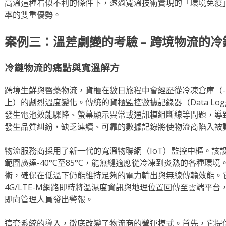
高溫這種看似不利的條件下，透過寬溫技術實現的「環境免疫
率的雙重優勢。
案例三：溫差劇變的考驗 – 跨境物流的
冷鏈物流的痛點與寬溫解方
跨境生鮮與醫藥物流，貨櫃在數日旅程中會經歷從冷凍倉庫（-25
上）的劇烈溫度變化。傳統的貨櫃監控數據記錄器（Data Lo
發生電池效能驟降、螢幕顯示異常或通訊模組斷線等問題，導
發生品質糾紛，缺乏連續、可靠的數據記錄將使物流商陷入被
物流服務商採用了新一代的寬溫物聯網（IoT）監控中樞。該
範圍廣達-40°C至85°C，能無縫適應從冷凍到炎熱的各種環
術，確保在低溫下仍能維持足夠的電力輸出與無線傳輸效能。
4G/LTE-M網路即時將溫濕度資訊與地理位置回傳至雲端平
即向管理人員發出警報。
這套系統的導入，徹底改變了物流商的營運模式。首先，它提