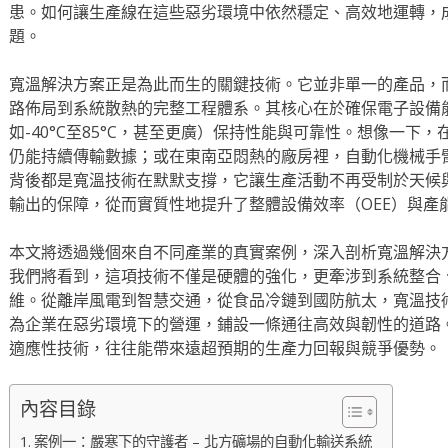
患。如何讓生產線在這些惡劣環境中依然穩定、高效地運轉，
題。
寬溫解決方案正是為此而生的關鍵技術。它並非單一的產品，
路佈局到系統散熱的完整工程體系。其核心在於確保電子設備
如-40°C至85°C，甚至更廣）保持性能與可靠性。想像一下
仍能持續傳輸數據；或在東南亞悶熱的廠房裡，自動化機械手
背後都是寬溫技術在默默支撐，它讓生產活動不再受制於天候
輸出的保障，從而實質性地提升了整體設備效率（OEE）與產
本文將透過幾個來自不同產業的真實案例，深入剖析寬溫解決
我們將看到，這項技術不僅是硬體的強化，更牽涉到系統整合
維。從離岸風電到智慧交通，從食品冷鏈到國防航太，寬溫技
為企業在惡劣環境下的營運，鋪設一條通往高效與韌性的道路
適應性技術，往往能帶來遠超預期的生產力回報與競爭優勢。
內容目錄
案例一：嚴寒下的守護者 – 北方礦場的自動化輸送系統