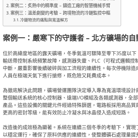
案例二：炙熱中的精準度 – 鑄造工廠的智慧機械手臂
案例三：溫差劇變的考驗 – 跨境物流的冷鏈監控中樞
冷鏈物流的痛點與寬溫解方
案例一：嚴寒下的守護者 – 北方礦場的
位於高緯度地區的露天礦場，冬季氣溫可驟降至零下35度以
輸送帶控制系統頻繁故障，感測器失靈、PLC（可程式邏輯控
中斷，嚴重影響後續破碎與加工流程的連續性。每次停機除造
人員在極端天氣下進行搶修，既危險又耗費成本。
為徹底解決此問題，礦場營運團隊決定導入專為寬溫環境設計
整個輸送系統的核心控制器、遠端I/O模組及各類感測器，全部採用
產品。這些設備的關鍵元件經過特殊篩選，電路板採用高品質
更高的密封等級，能有效防止冷凝水與冰晶侵入造成短路。
改造後的成效極為顯著。系統在連續三個冬季的考驗下，實現
以穩定運行，確保了原料供應的連續性，使整體礦石處理量提升