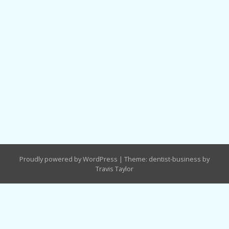
Proudly powered by WordPress
|
Theme: dentist-business by
Travis Taylor