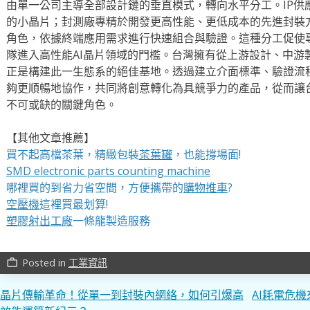
由單一公司主導全部設計鏈的垂直模式，轉向水平分工。IP供
的小晶片；封測廠專精於開發更高性能、更低成本的先進封裝
角色，依據終端應用需求進行快速組合與驗證。這種分工促使
隊進入高性能AI晶片領域的門檻。台灣擁有從上游設計、中游
正是構建此一生態系的絕佳基地。透過建立介面標準、驗證流
夠更順暢地協作，共同將創意轉化為具競爭力的產品，從而讓台
不可或缺的關鍵角色。
【其他文章推薦】
買不起高檔茶葉，精緻包裝
茶葉罐
，也能撐場面!
SMD electronic parts counting machine
哪裡買的到省力省空間，方便攜帶的
購物推車
?
空壓機
這裡買最划算!
塑膠射出工廠
一條龍製造服務
Posted in
工業資訊
work_outline
文
晶片傳輸革命！從單一到封裝內網絡，如何引爆高
AI耗電危