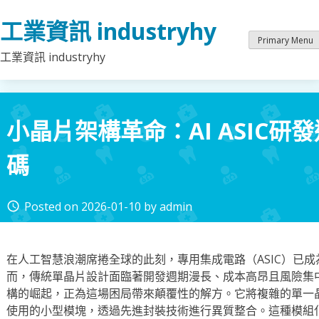
Skip
工業資訊 industryhy
to
content
Primary Menu
工業資訊 industryhy
小晶片架構革命：AI ASIC
碼
Posted on
2026-01-10
by
admin
access_time
在人工智慧浪潮席捲全球的此刻，專用集成電路（ASIC）已
而，傳統單晶片設計面臨著開發週期漫長、成本高昂且風險集中的
構的崛起，正為這場困局帶來顛覆性的解方。它將複雜的單一
使用的小型模塊，透過先進封裝技術進行異質整合。這種模組