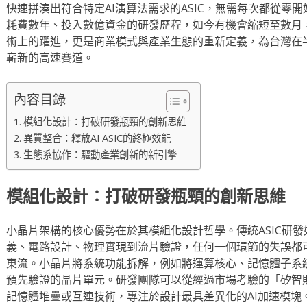
快速拼湊出符合特定AI演算法需求的ASIC，無需每次都從零
耗費數年、投入數億資金的研發歷程，如今有機會縮短至數月
術上的躍進，更是商業模式與產業生態的重新定義，為台灣在
嶄新的高速賽道。
內容目錄
模組化設計：打破研發瓶頸的創新思維
異質整合：釋放AI ASIC的終極效能
生態系協作：驅動產業創新的新引擎
模組化設計：打破研發瓶頸的創新思維
小晶片架構的核心優勢在於其模組化設計哲學。傳統ASIC研
義、電路設計、物理實現到流片驗證，任何一個環節的失誤都
東流。小晶片將系統功能拆解，例如將運算核心、記憶體子系
預先驗證的晶片單元。研發團隊可以從經過市場考驗的「矽智
記憶體堆疊或互連技術，專注於設計最具差異化的AI加速模塊