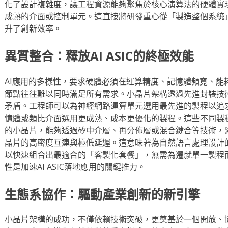
化了設計複雜度，讓工程資源能夠聚焦於核心演算法的硬體實
成熟的介面或控制單元。這直接將研發重心從「製造整個系統
升了創新效率。
異質整合：釋放AI ASIC的終極效能
AI應用的多樣性，要求硬體必須在運算精度、記憶體頻寬、能
節點往往難以同時滿足所有需求。小晶片架構透過先進封裝技
矛盾。工程師可以為神經網路運算單元選用最先進的製程以追
憶體或類比介面選用更成熟、成本更優化的製程。這些不同製
的小晶片，能夠透過矽中介層、再分佈層或混合鍵合等技術，
晶片的高密度互連與極低延遲。這意味著為自然語言處理設計的A
以快速組合出最適合的「客製化套餐」，無需為遷就單一製程
性是加速AI ASIC落地應用的關鍵推力。
生態系協作：驅動產業創新的新引擎
小晶片架構的成功，不僅依賴技術突破，更奠基於一個開放、