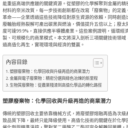
能重返高端供應鏈的關鍵資源。從塑膠的化學解聚到金屬的精
材料的奈米改質，每一步技術創新都在改寫「廢棄物」的定義
革命——企業透過這些技術降低對原生資源的依賴，同時創造
廢輪胎經熱裂解可產出碳黑與燃油，價值提升五倍以上；廢太
度可達99.9%，直接供應半導體產業。這些案例證明，循環
製、可規模化的商業模式。本文將深入剖析三項關鍵技術領域
過高值化再生，實現環境與經濟的雙贏。
內容目錄
塑膠廢棄物：化學回收與升級再造的商業潛力
金屬與電子廢棄物：精密分選與綠色冶煉的新里程
生物質廢棄物：從農業殘渣到高值化學品的轉化路徑
塑膠廢棄物：化學回收與升級再造的商業潛力
傳統的塑膠回收主要依靠機械方式，將廢塑膠熔融再造為次級
致品質下降，最終只能降級使用。高值化技術的關鍵在於化學
催化劑與精準溫控，聚對苯二甲酸乙二酯可完全解離回單體，