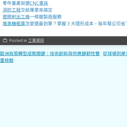
零件量產就選
CNC車床
消防工程
交給專業來搞定
塑膠射出工廠
一條龍製造服務
堆高機租賃
怎麼選最划算？掌握 3 大隱形成本，每年幫公司省
Posted in
工業資訊
work_outline
文
歐洲政策轉型成敗關鍵：技術創新與供應鏈韌性雙
從球場到摩
重檢驗
章
導
覽