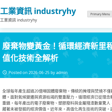
Skip
工業資訊 industryhy
to
content
Primary Menu
工業資訊 industryhy
廢棄物變黃金！循環經濟新里
值化技術全解析
Posted on
2026-06-25
by
admin
access_time
全球每年產生超過20億噸固體廢棄物，傳統的掩埋與焚燒不僅
體。面對氣候變遷與資源枯竭的雙重壓力，循環經濟已從理念
重鎮，每年產出的電子廢棄物、塑膠廢料與金屬殘渣數量驚人
藏著未被發掘的經濟價值。近年來，高值化再生技術的突破，