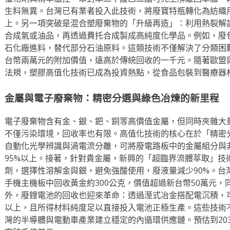
生料無異。台灣已有業者投入此技術，將廢寶特瓶轉化為紡織用
上。另一項突破是混合塑廢棄物的「升級再造」：利用熱裂解
合成氣或油品，再透過費托合成製成高純度化學品。例如，廢
石化廠進料，替代部分石油原料。這類技術不僅解決了分類困
台幣兩萬元的附加價值，遠高於傳統回收的一千元。隨著歐盟
法規，塑膠高值化技術已成為投資熱點，從食品包裝到醫療器
金屬與電子廢棄物：精密分選與綠色冶煉的新里程
電子廢棄物含有金、銀、鈀、銅等高價值金屬，但同時夾雜大
不僅污染環境，回收率也有限。高值化技術的核心在於「精密
自動化光學辨識與渦電流分離，可將廢電路板中的金屬組分與
95%以上。接著，針對貴金屬，新興的「超臨界流體萃取」技
劑，選擇性溶解金與銀，避免強酸使用，廢液量減少90%。台
手機主機板中回收黃金約300公克，價值超過新台幣50萬元，
外，廢鋰電池的回收也迎來革命：透過溼式冶金搭配電沉積，可
以上，且所得材料純度足以直接投入電池正極生產。這些技術
灣的半導體與電動車產業建立穩定的內循環供應鏈。預估到20