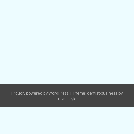
Proudly powered by WordPress
|
Theme: dentist-business by
Travis Taylor