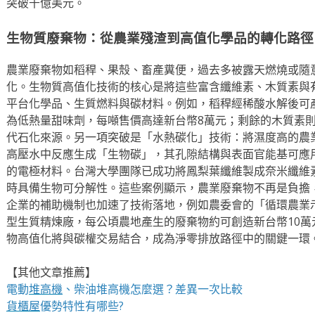
突破千億美元。
生物質廢棄物：從農業殘渣到高值化學品的轉化路徑
農業廢棄物如稻稈、果殼、畜產糞便，過去多被露天燃燒或隨
化。生物質高值化技術的核心是將這些富含纖維素、木質素與
平台化學品、生質燃料與碳材料。例如，稻稈經稀酸水解後可
為低熱量甜味劑，每噸售價高達新台幣8萬元；剩餘的木質素
代石化來源。另一項突破是「水熱碳化」技術：將濕度高的農
高壓水中反應生成「生物碳」，其孔隙結構與表面官能基可應
的電極材料。台灣大學團隊已成功將鳳梨葉纖維製成奈米纖維
時具備生物可分解性。這些案例顯示，農業廢棄物不再是負擔
企業的補助機制也加速了技術落地，例如農委會的「循環農業
型生質精煉廠，每公頃農地產生的廢棄物約可創造新台幣10
物高值化將與碳權交易結合，成為淨零排放路徑中的關鍵一環
【其他文章推薦】
電動
堆高機
、柴油堆高機怎麼選？差異一次比較
貨櫃屋
優勢特性有哪些?