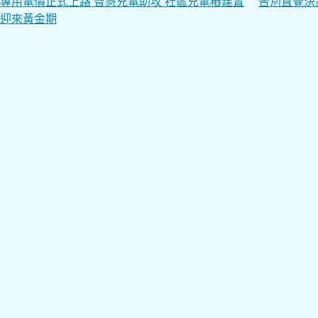
文
專用電價正式上路 智慧充電助攻 社區充電樁建置
告別直覺決
迎來黃金期
章
導
覽