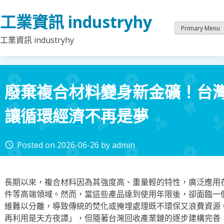
Skip
工業資訊 industryhy
to
content
Primary Menu
工業資訊 industryhy
廢棄複合材料變身新金礦！台
讓循環經濟不再是夢
Posted on
2026-06-26
by
admin
access_time
長期以來，複合材料因為其強度高、重量輕的特性，廣泛應用
件等高端領域。然而，當這些產品達到使用年限後，卻面臨一
維難以分離，導致傳統的焚化或掩埋處理既不環保又浪費資源
再利用是天方夜譚」，但隨著台灣回收產業鏈的逐步建構完善