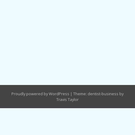
Proudly powered by WordPress
|
Theme: dentist-business by
Travis Taylor