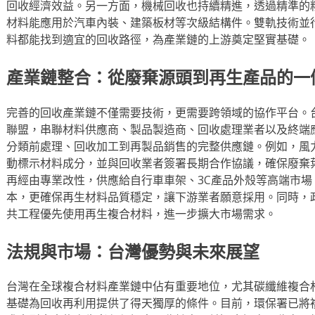
回收經濟效益。另一方面，機械回收也持續精進，透過精準的
材料能應用於汽車內裝、建築板材等次級結構件。雙軌技術並
料都能找到適宜的回收路徑，為產業鏈的上游奠定堅實基礎。
產業鏈整合：從廢棄源頭到再生產品的一
完善的回收產業鏈不僅需要技術，更需要跨領域的協作平台。
聯盟，串聯材料供應商、製品製造商、回收處理業者以及終端
分類前處理、回收加工到再製品銷售的完整供應鏈。例如，風
動標示材料成分，並與回收業者簽署長期合作協議，確保廢棄
再經由專業改性，供應給自行車車架、3C產品外殼等高端市
本，更確保再生材料品質穩定，讓下游業者願意採用。同時，
共工程優先使用再生複合材料，進一步擴大市場需求。
法規與市場：台灣優勢與未來展望
台灣在全球複合材料產業鏈中佔有重要地位，尤其碳纖維複合
基礎為回收再利用提供了得天獨厚的條件。目前，環保署已將