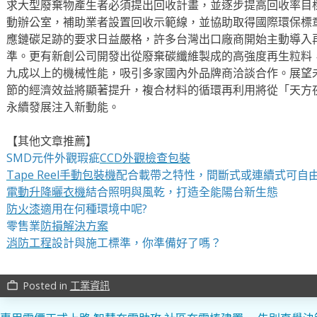
求大型廢棄物產生者必須提出回收計畫，並逐步提高回收率目
動辦公室，補助業者設置回收示範線，並協助取得國際環保標
應鏈碳足跡的要求日益嚴格，許多台灣出口廠商開始主動導入
準。更有新創公司開發出從廢棄碳纖維製成的高強度再生粒料
九成以上的機械性能，吸引多家國內外品牌商洽談合作。展望
節的經濟效益將顯著提升，複合材料的循環再利用將從「天方
永續發展注入新動能。
【其他文章推薦】
SMD元件外觀瑕疵
CCD外觀檢查包裝
Tape Reel手動包裝機
配合載帶之特性，間斷式或連續式可自
電動升降曬衣機
結合照明與風乾，打造全能陽台新生態
防火漆
適用在何種環境中呢?
零售業
防損解決方案
消防工程
設計與施工標準，你準備好了嗎？
Posted in
工業資訊
work_outline