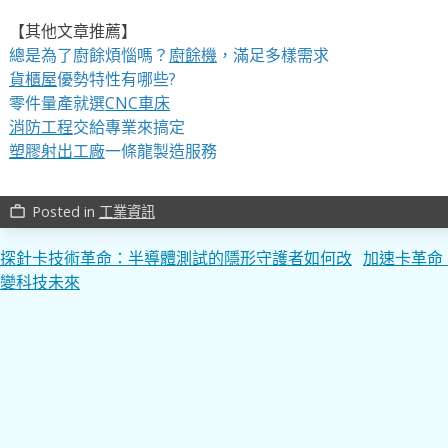
【其他文章推薦】
總是為了廚餘煩惱嗎？
廚餘機
，滿足多樣需求
貨櫃屋
優勢特性有哪些?
零件量產就選
CNC車床
消防工程
交給專業來搞定
塑膠射出工廠
一條龍製造服務
Posted in
工業資訊
work_outline
文
探針卡技術革命：半導體測試的隱形守護者如何改
加速卡革命
變科技未來
章
導
覽