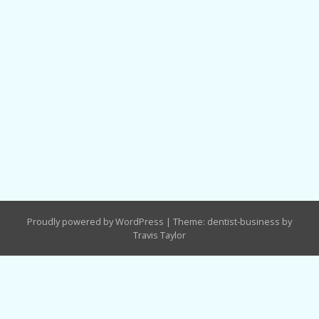
Proudly powered by WordPress
|
Theme: dentist-business by
Travis Taylor