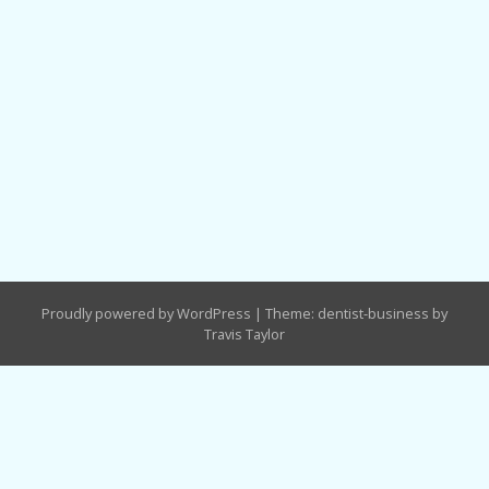
Proudly powered by WordPress
|
Theme: dentist-business by
Travis Taylor