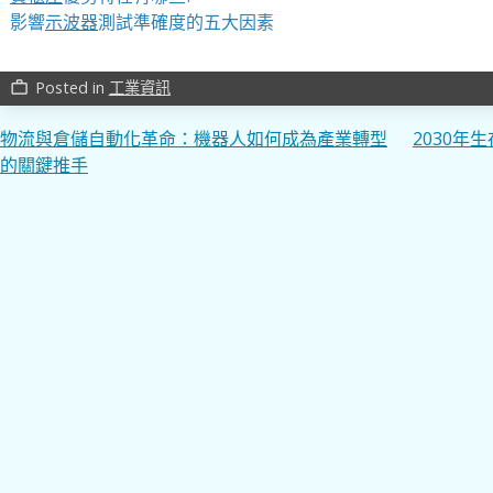
影響
示波器
測試準確度的五大因素
Posted in
工業資訊
work_outline
文
物流與倉儲自動化革命：機器人如何成為產業轉型
2030
的關鍵推手
章
導
覽