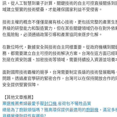
訊，從人工智慧到量子計算，關鍵技術的自主可控直接關係到
域建立堅實的技術壁壘，才能確保國家利益不受侵害。
技術主權的概念不僅僅是擁有核心技術，更包括完整的產業生
界級的研發能力和製造實力，但在某些關鍵領域仍存在對外依
在風險點，必須通過政策引導和產業協同來逐步化解。
在數位時代，數據安全與技術自主同樣重要。從政府機構到關
務，都需要建立自主可控的技術解決方案。台灣在這方面已經
別是在資安防護、加密技術等領域，需要持續投入資源並培養
面對國際技術霸權的競爭，台灣需要制定長遠的技術發展戰略
問題。透過產官學研的緊密合作，台灣可以在保持開放合作的
安全提供堅實保障。
【其他文章推薦】
票選推薦煮婦最愛手壓
封口機
,省荷包不犧牲品質
總是為了廚餘煩惱嗎？雅高環保提供最適用的
廚餘機
，滿足多
貨櫃屋
優勢特性有哪些?