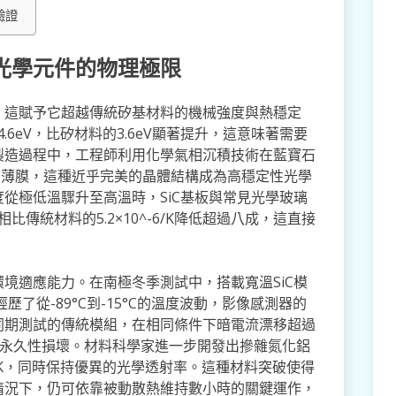
驗證
光學元件的物理極限
，這賦予它超越傳統矽基材料的機械強度與熱穩定
.6eV，比矽材料的3.6eV顯著提升，這意味著需要
製造過程中，工程師利用化學氣相沉積技術在藍寶石
SiC薄膜，這種近乎完美的晶體結構成為高穩定性光學
從極低溫驟升至高溫時，SiC基板與常見光學玻璃
，相比傳統材料的5.2×10^-6/K降低超過八成，這直接
境適應能力。在南極冬季測試中，搭載寬溫SiC模
歷了從-89°C到-15°C的溫度波動，影像感測器的
同期測試的傳統模組，在相同條件下暗電流漂移超過
致的永久性損壞。材料科學家進一步開發出摻雜氮化鋁
/mK，同時保持優異的光學透射率。這種材料突破使得
情況下，仍可依靠被動散熱維持數小時的關鍵運作，