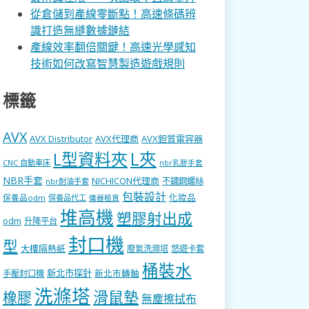
從倉儲到產線零斷點！高速條碼辨
識打造無縫數據鏈結
產線效率翻倍關鍵！高速光學感知
技術如何改寫智慧製造遊戲規則
標籤
AVX
AVX Distributor
AVX代理商
AVX鉭質電容器
L型資料夾
L夾
CNC 自動車床
nbr乳膠手套
NBR手套
NICHICON代理商
不鏽鋼螺絲
nbr耐油手套
包裝設計
化妝品
保養品odm
保養品代工
儀器租賃
堆高機
塑膠射出成
odm
升降平台
封口機
型
大樓隔熱紙
廢氣洗滌塔
悠遊卡套
桶裝水
新北市探針
新北市轉軸
手壓封口機
洗滌塔
滑鼠墊
橡膠
無塵擦拭布