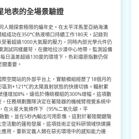
星地表的全場景驗證
如同人類探索極限的編年史。在太平洋馬里亞納海溝
成功在350°C熱液噴口持續工作180天，記錄到
受著超過1000大氣壓的壓力，同時內部光學元件仍
沙漠測試同樣嚴苛，在撒哈拉沙漠中心地帶，監測設備
C，每日溫差超過130度的環境下，色彩還原指數仍保
至關重要。
際空間站的外部平台上，實驗模組經歷了18個月的
影區到+121°C的太陽直射狀態的快速切換。輻射累
訊號僅增加8%，遠低於傳統模組的300%增幅。這項數
型，任務規劃團隊決定在著陸器的機械臂視覺系統中
，在火星大氣條件下（95%二氧化碳，平
主啟動，並在5秒內輸出可用影像，這對於著陸關鍵階
太空活動的蓬勃發展，這項技術正從科研領域快速擴
生應用，重新定義人類在惡劣環境中的感知能力邊