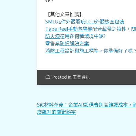
【其他文章推薦】
SMD元件外觀瑕疵
CCD外觀檢查包裝
Tape Reel手動包裝機
配合載帶之特性，間
防火漆
適用在何種環境中呢?
零售業
防損解決方案
消防工程
設計與施工標準，你準備好了嗎
Posted in
工業資訊
work_outline
文
SiC材料革命：企業AR設備告別高維護成本，
度飆升的關鍵秘密
章
導