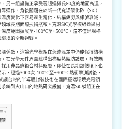
，另一組設備正承受著超過攝氏80度的地面高溫，
靠運作，背後關鍵在於新一代寬溫碳化矽（SiC）
烈溫度變化下容易產生霧化、結構疲勞與訊號衰減，
領域長期面臨技術瓶頸。寬溫SiC光學模組透過材
範圍擴展至-100°C至+500°C，這不僅是規格
限環境的全新視野。
膨脹係數，這讓光學模組在急遽溫差中仍能保持結構
術，在光學元件周圍建構出梯度熱阻防護層，有效隔
，採用非晶態複合材料鍍層，即使在長期熱循環下也
過3000次-100°C至+300°C熱衝擊測試後，
成就讓台灣的半導體封裝技術在國際極端環境光電領
系統到火山口的地熱研究設備，寬溫SiC模組正在
極限