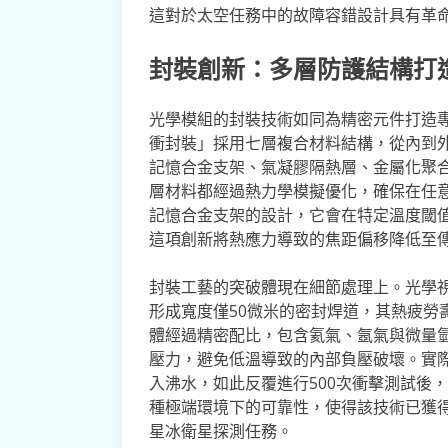
這對於太空任務中的故障容錯設計具有革
封裝創新：多層防護結構打
光學模組的封裝技術如同為精密元件打造
衝封裝」採用七層複合材料結構，從內到
記憶合金支架、氣凝膠隔熱層、金屬化聚
層材料都經過熱力學模擬優化，確保在任
記憶合金支架的設計，它會在特定溫度閾
這項創新將熱應力導致的焦距偏移降低至
封裝工藝的突破體現在細節處理上。光學
形成寬度僅50微米的密封焊道，其熱疲勞
體經過精密配比，包含氦氣、氬氣與微量氫氣
壓力，避免低溫導致的內部負壓破壞。實
入沸水，如此反覆進行500次衝擊測試後，密封
種極端環境下的可靠性，使得該技術已獲得
星冰衛星探測任務。