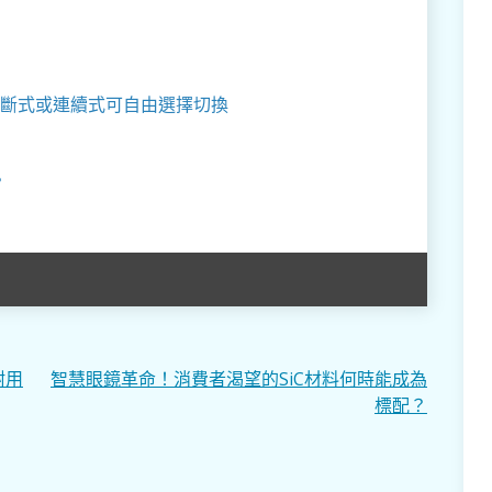
斷式或連續式可自由選擇切換
？
耐用
智慧眼鏡革命！消費者渴望的SiC材料何時能成為
標配？