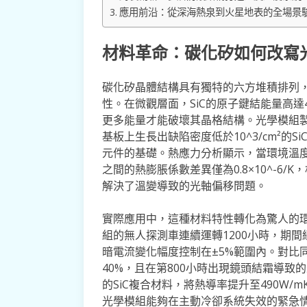
應用前沿：從深海熱泉到火星地表的全場景
材料革命：碳化矽如何改寫
碳化矽晶體結構具有獨特的六方堆積排列
性。在微觀層面，SiC的原子鍵結能量高達4
更多能量才能破壞其晶格結構。光學模組
基板上生長出缺陷密度低於10^3/cm²的
元件的基礎。熱應力分析顯示，當環境溫度
之間的熱膨脹係數差異僅為0.8×10^-6/K
解決了溫變導致的光軸偏移問題。
實際應用中，這種材料特性轉化為驚人的環
組的無人探測車連續運轉1200小時，期間經
暗電流變化幅度控制在±5%範圍內。對比
40%，且在第800小時出現鏡頭結霜導
的SiC複合材料，將熱導率提升至490W
光學模組能夠在主動冷卻系統失效的緊急