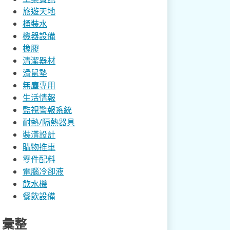
旅遊天地
桶裝水
機器設備
橡膠
清潔器材
滑鼠墊
無塵專用
生活情報
監視警報系統
耐熱/隔熱器具
裝潢設計
購物推車
零件配料
電腦冷卻液
飲水機
餐飲設備
彙整