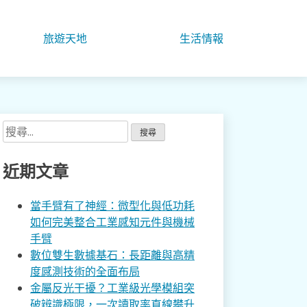
旅遊天地
生活情報
搜
尋
關
近期文章
鍵
字:
當手臂有了神經：微型化與低功耗
如何完美整合工業感知元件與機械
手臂
數位雙生數據基石：長距離與高精
度感測技術的全面布局
金屬反光干擾？工業級光學模組突
破辨識極限，一次讀取率直線攀升