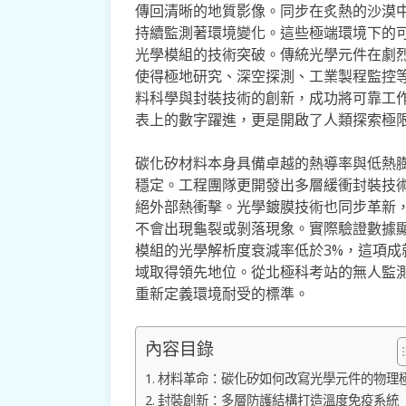
傳回清晰的地質影像。同步在炙熱的沙漠中
持續監測著環境變化。這些極端環境下的可
光學模組的技術突破。傳統光學元件在劇
使得極地研究、深空探測、工業製程監控等
料科學與封裝技術的創新，成功將可靠工作溫度
表上的數字躍進，更是開啟了人類探索極
碳化矽材料本身具備卓越的熱導率與低熱
穩定。工程團隊更開發出多層緩衝封裝技
絕外部熱衝擊。光學鍍膜技術也同步革新
不會出現龜裂或剝落現象。實際驗證數據顯示，經
模組的光學解析度衰減率低於3%，這項
域取得領先地位。從北極科考站的無人監測
重新定義環境耐受的標準。
內容目錄
材料革命：碳化矽如何改寫光學元件的物理
封裝創新：多層防護結構打造溫度免疫系統