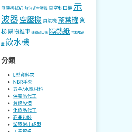
示
真空封口機
無塵擦拭紙
無油式空壓機
波器
空壓機
茶葉罐
貨
臭氧機
隔熱紙
梯
購物推車
連續封口機
電動堆高
飲水機
機
分類
L型資料夾
NBR手套
五金/水電材料
保養品代工
倉儲設備
化妝品代工
商品包裝
塑膠射出成型
工業資訊