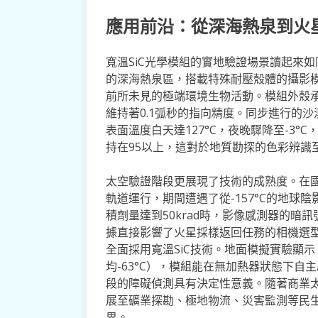
應用前沿：從深海熱泉到火
寬溫SiC光學模組的實地驗證場景讀起來
的深海熱泉區，搭載特殊耐壓殼體的攝影模組
前所未見的極端環境生物活動。模組外殼承
維持著0.1弧秒的指向精度。同步進行的
表面溫度白天達127°C，夜晚驟降至-3°
持在95以上，這對於地質勘探的色彩辨識
太空驗證階段更展現了技術的成熟度。在國
軌道運行，期間遭遇了從-157°C的地球陰
積劑量達到50krad時，影像感測器的暗
據直接影響了火星採樣返回任務的相機選
全面採用寬溫SiC技術。地面模擬實驗顯示
均-63°C），模組能在無加熱器狀態下自
段的障礙偵測具有決定性意義。隨著商業
展至礦業探勘、極地物流、災害監測等民
界。