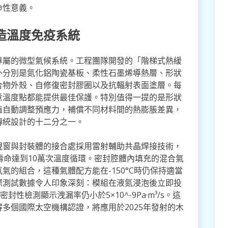
命性意義。
造溫度免疫系統
專屬的微型氣候系統。工程團隊開發的「階梯式熱緩
外分別是氮化鋁陶瓷基板、柔性石墨烯導熱層、形狀
合物外殼、自修復密封膠圈以及抗輻射表面塗層。每
意溫度點都能提供最佳保護。特別值得一提的是形狀
值自動調整預應力，補償不同材料間的熱膨脹差異，
傳統設計的十二分之一。
視窗與封裝體的接合處採用雷射輔助共晶焊接技術，
壽命達到10萬次溫度循環。密封腔體內填充的混合氣
的組合，這種氣體配方能在-150°C時仍保持適當
際測試數據令人印象深刻：模組在液氮浸泡後立即投
性檢測顯示洩漏率仍小於5×10^-9Pa·m³/s。這
多個國際太空機構認證，將應用於2025年發射的木