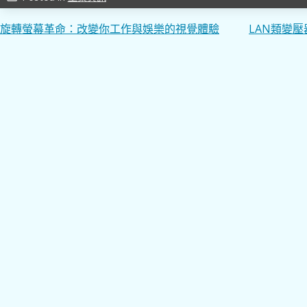
文
旋轉螢幕革命：改變你工作與娛樂的視覺體驗
LAN類變
章
導
覽