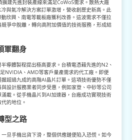
須擴建先進封裝產線來滿足CoWoS需求。散熱大廠
水冷與氣冷解決方案訂單激增，營收創歷史新高。此
帶動欣興、南電等載板廠獲利改善。這波需求不僅拉
格競爭中脫離，轉向高附加價值的技術服務，形成結
領軍翻身
對半導體製程提出極高要求。台積電憑藉先進的N2、
足NVIDIA、AMD等客戶量產需求的代工廠。即便
握超過九成的高階AI晶片訂單。這項技術優勢不僅
料與設計服務業者同步受惠，例如家登、中砂等公司
滿載。從手機晶片到AI加速器，台廠成功實現技術
取代的地位。
轉型之路
，一旦手機出貨下滑，整個供應鏈便陷入恐慌。如今