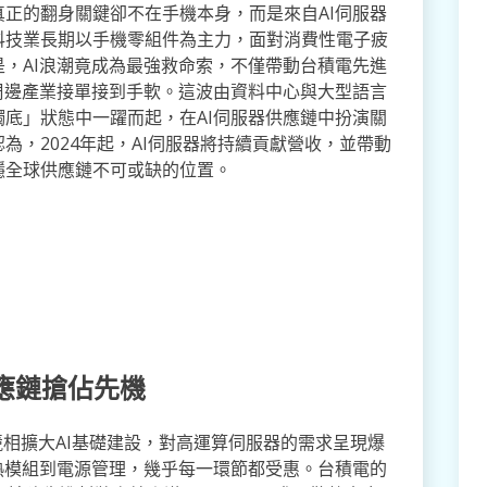
正的翻身關鍵卻不在手機本身，而是來自AI伺服器
科技業長期以手機零組件為主力，面對消費性電子疲
，AI浪潮竟成為最強救命索，不僅帶動台積電先進
周邊產業接單接到手軟。這波由資料中心與大型語言
底」狀態中一躍而起，在AI伺服器供應鏈中扮演關
為，2024年起，AI伺服器將持續貢獻營收，並帶動
穩全球供應鏈不可或缺的位置。
應鏈搶佔先機
巨頭競相擴大AI基礎建設，對高運算伺服器的需求呈現爆
熱模組到電源管理，幾乎每一環節都受惠。台積電的