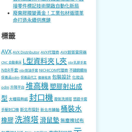
接零件標記技術開啟自動化新局
廢棄膠膜變黃金！工業包材循環革
命打造永續供應鏈
標籤
AVX
AVX Distributor
AVX代理商
AVX鉭質電容器
L型資料夾
L夾
CNC 自動車床
nbr乳膠手套
NBR手套
NICHICON代理商
不鏽鋼螺絲
nbr耐油手套
包裝設計
化妝品
保養品odm
保養品代工
儀器租賃
堆高機
塑膠射出成
odm
升降平台
封口機
型
大樓隔熱紙
廢氣洗滌塔
悠遊卡套
桶裝水
新北市探針
新北市轉軸
手壓封口機
洗滌塔
滑鼠墊
橡膠
無塵擦拭布
示