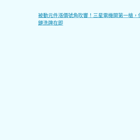
文
被動元件漲價號角吹響！三星電機開第一槍，
鏈洗牌在即
章
導
覽