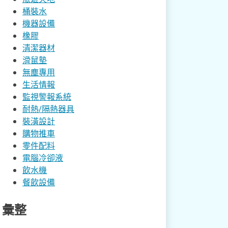
桶裝水
機器設備
橡膠
清潔器材
滑鼠墊
無塵專用
生活情報
監視警報系統
耐熱/隔熱器具
裝潢設計
購物推車
零件配料
電腦冷卻液
飲水機
餐飲設備
彙整