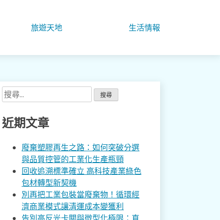
旅遊天地
生活情報
搜
尋
關
近期文章
鍵
字:
廢棄塑膠再生之路：如何突破分選
與品質控管的工業化生產瓶頸
回收追溯標準確立 高科技產業綠色
包材轉型新契機
別再把工業包裝當廢棄物！循環經
濟商業模式讓清運成本變獲利
告別高反光卡關與微型化極限：直