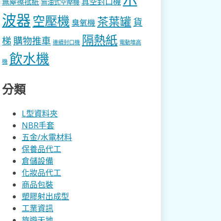
真空封口機
無塵擦拭紙
無油式空壓機
波器
空壓機
茶葉罐
貨
臭氧機
隔熱紙
梯
購物推車
連續封口機
電動堆高
飲水機
機
分類
L型資料夾
NBR手套
五金/水電材料
保養品代工
倉儲設備
化妝品代工
商品包裝
塑膠射出成型
工業資訊
旅遊天地