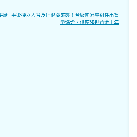
供應
手術機器人普及化浪潮來襲！台廠關鍵零組件出貨
量爆增，供應鏈迎黃金十年