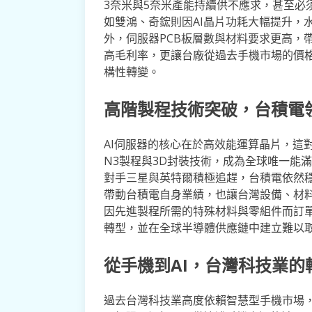
3奈米與5奈米產能持續供不應求，甚至必
如雙鴻、奇鋐則因AI晶片功耗大幅提升，
外，伺服器PCB板層數與材料要求更高，
高毛利率，更讓台廠從過去手機市場的價
構性轉變。
高階製程技術突破，台積電
AI伺服器的核心在於高效能運算晶片，這
N3製程與3D封裝技術，成為全球唯一能滿
對手三星與英特爾積極追趕，台積電依然穩
帶動台積電自身業績，也讓台灣設備、材
因先進製程所需的特殊材料與零組件而訂單
轉型，並在全球半導體供應鏈中建立難以
從手機到AI，台灣科技業的
過去台灣科技業高度依賴智慧型手機市場