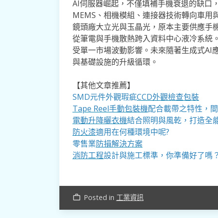
AI伺服器崛起，不僅填補手機衰退的缺口
MEMS、相機模組、連接器技術轉向車用
鏡頭廠大立光與玉晶光，原本主要供應手
從筆電與手機散熱跨入資料中心液冷系統
受單一市場波動影響。未來隨著生成式AI
與基礎設施的升級循環。
【其他文章推薦】
SMD元件外觀瑕疵
CCD外觀檢查包裝
Tape Reel手動包裝機
配合載帶之特性，間
電動升降曬衣機
結合照明與風乾，打造全
防火漆
適用在何種環境中呢?
零售業
防損解決方案
消防工程
設計與施工標準，你準備好了嗎
Posted in
工業資訊
work_outline