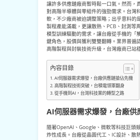
讓許多供應鏈廠商暫時鬆一口氣。然而，真
對高階半導體與零組件的強勁需求。台灣
軟，不少廠商被迫調整策略；出乎意料的是
製程產能滿載，更讓散熱、PCB、封測等
模型訓練驅動的需求，讓台廠從手機的「觸
鍵角色，股價與獲利雙雙翻轉。業界普遍認
高階製程與封裝技術升級，台灣廠商已站
內容目錄
AI伺服器需求爆發，台廠供應鏈搶佔先機
高階製程技術突破，台積電領軍翻身
從手機到AI，台灣科技業的轉型之路
AI伺服器需求爆發，台廠供
隨著OpenAI、Google、微軟等科技
炸性成長。台廠從晶圓代工、IC設計、散