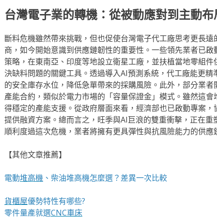
台灣電子業的轉機：從被動應對到主動布
斷料危機雖然帶來挑戰，但也促使台灣電子代工廠思考更長遠
商，如今開始意識到供應鏈韌性的重要性。一些領先業者已啟
策略，在東南亞、印度等地設立衛星工廠，並扶植當地零組件
決缺料問題的關鍵工具。透過導入AI預測系統，代工廠能更精
的安全庫存水位，降低急單帶來的採購風險。此外，部分業者
產能合約，類似於電力市場的「容量保證金」模式。雖然這會
得穩定的產能支援。從政府層面來看，經濟部也已啟動專案，
提供融資方案。總而言之，旺季與AI巨浪的雙重衝擊，正在重
順利度過這次危機，業者將擁有更具彈性與抗風險能力的供應
【其他文章推薦】
電動
堆高機
、柴油堆高機怎麼選？差異一次比較
貨櫃屋
優勢特性有哪些?
零件量產就選
CNC車床