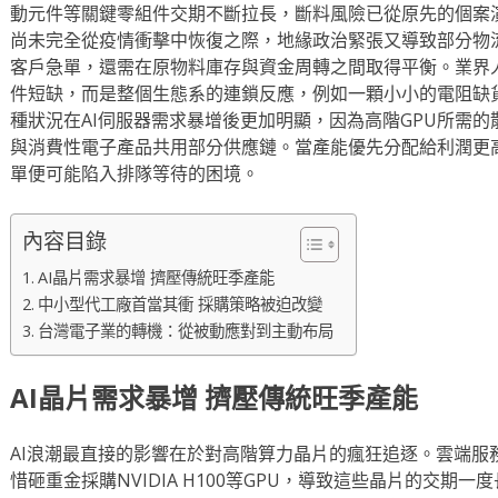
動元件等關鍵零組件交期不斷拉長，斷料風險已從原先的個案
尚未完全從疫情衝擊中恢復之際，地緣政治緊張又導致部分物
客戶急單，還需在原物料庫存與資金周轉之間取得平衡。業界
件短缺，而是整個生態系的連鎖反應，例如一顆小小的電阻缺
種狀況在AI伺服器需求暴增後更加明顯，因為高階GPU所需
與消費性電子產品共用部分供應鏈。當產能優先分配給利潤更高
單便可能陷入排隊等待的困境。
內容目錄
AI晶片需求暴增 擠壓傳統旺季產能
中小型代工廠首當其衝 採購策略被迫改變
台灣電子業的轉機：從被動應對到主動布局
AI晶片需求暴增 擠壓傳統旺季產能
AI浪潮最直接的影響在於對高階算力晶片的瘋狂追逐。雲端服
惜砸重金採購NVIDIA H100等GPU，導致這些晶片的交期