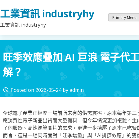
Skip
工業資訊 industryhy
to
content
Primary Menu
工業資訊 industryhy
旺季效應疊加 AI 巨浪 電子
解？
Posted on
2026-05-24
by
admin
access_time
全球電子產業正經歷一場前所未有的供需震盪。原本每年第三
應消費性電子新品出貨而大量備料，但今年情況更加複雜。生成
了伺服器、高速運算晶片的需求，更進一步擠壓了原本已吃緊
而言，這是一場同時面對「旺季增量」與「AI排擠效應」的雙