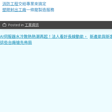
消防工程
交給專業來搞定
塑膠射出工廠
一條龍製造服務
Posted in
工業資訊
work_outline
文
AI伺服器水冷散熱熱潮再起！法人看好長線動能，
新產能與新
這些台廠搶先佈局
章
導
覽