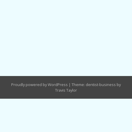
Proudly powered by WordPress
|
Theme: dentist-business by
Travis Taylor