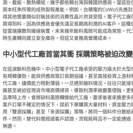
測、載板、散熱模組，幾乎都依賴台灣與韓國供應商。當這些供
原本旺季所需的成熟製程產能。例如，台積電的CoWoS先進封
得其他需要類似封裝技術的消費性晶片供貨受阻。電子代工廠
買得到料，因為供應商會優先滿足長期高利潤的AI客戶。這種
從雲端擴散到邊緣裝置，未來幾年斷料風險可能成為常態。代
時生產轉向建立安全庫存，但這又會推高營運成本。
中小型代工廠首當其衝 採購策略被迫改變
在這波斷料危機中，中小型電子代工廠承受的壓力遠大於大型E
有規模優勢，能與供應商簽訂長期協議，甚至直接投資上游材
代工廠，議價能力相對薄弱，一旦遇到搶料情況，往往只能接
廠甚至被迫從現貨市場高價掃貨，導致利潤率被嚴重侵蝕。更
品準時上市，會將缺料風險轉嫁給代工廠，要求後者承擔更多
客戶訂單不確定的情況下，提前下單購買大量材料，資金壓力
用「雙源採購」甚至「多源採購」策略，將同一個料件分散給
件。然而，替代料需經過客戶認證，流程耗時且不一定能通過
無遺。