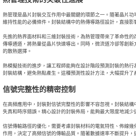
熱管理是晶片封裝交互作用中最關鍵的環節之一。隨著晶片功
維持性能的必備條件。封裝結構中的熱傳導路徑設計，直接影
先進的熱界面材料和三維封裝技術，為熱管理帶來了革命性的
傳導通道，將熱量從晶片快速導出。同時，微流道冷卻等創新
的散熱選擇。
熱模擬技術的進步，讓工程師能夠在設計階段預測封裝的熱行
封裝結構，避免熱點產生。這種預測性設計方法，大幅提升了
信號完整性的精密控制
在高頻應用中，封裝對信號完整性的影響不容忽視。封裝結構
失真和時序錯誤。精心設計的封裝佈局，能夠最大限度地減少
信號傳輸路徑的優化，需要考慮封裝材料的電氣特性、佈線幾
作用，決定了高頻信號的傳輸品質。隨著數據速率不斷提升，