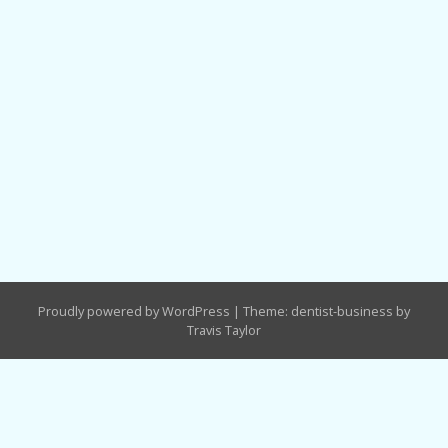
Proudly powered by WordPress
|
Theme: dentist-business by
Travis Taylor