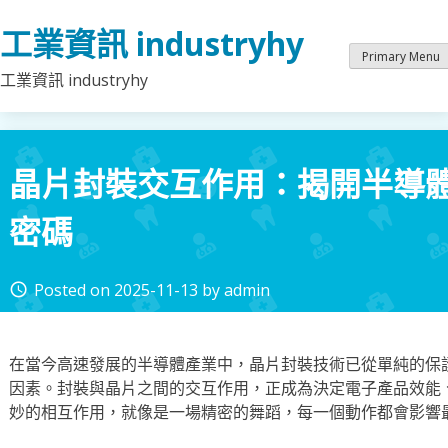
Skip
工業資訊 industryhy
to
content
Primary Menu
工業資訊 industryhy
晶片封裝交互作用：揭開半導
密碼
Posted on
2025-11-13
by
admin
access_time
在當今高速發展的半導體產業中，晶片封裝技術已從單純的保
因素。封裝與晶片之間的交互作用，正成為決定電子產品效能
妙的相互作用，就像是一場精密的舞蹈，每一個動作都會影響