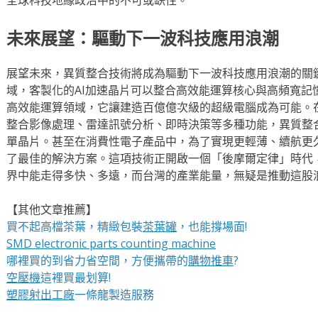
未來展望：驅動下一波科技應用浪潮
展望未來，異質整合技術將成為驅動下一波科技應用浪潮的關
域，客製化的AI加速晶片可以整合高效能運算核心與高頻寬記
高效能運算領域，它讓建造百億億次級的超級電腦成為可能。
整合影像處理、雷達訊號分析、即時決策等多種功能，異質整
單晶片。甚至在消費性電子產品中，為了實現更輕薄、續航更
了最佳的解決方案。這項技術正開啟一個「後摩爾定律」時代
界中能走得多快、多遠，而台灣的產業能量，無疑是推動這股
【其他文章推薦】
買不起高檔茶葉，精緻包裝
茶葉罐
，也能撐場面!
SMD electronic parts counting machine
哪裡買的到省力省空間，方便攜帶的
購物推車
?
空壓機
這裡買最划算!
塑膠射出工廠
一條龍製造服務