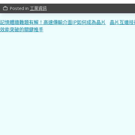
Posted in
工業資訊
work_outline
文
記憶體牆難題有解！高速傳輸介面IP如何成為晶片
晶片互連技
效能突破的關鍵推手
章
導
覽