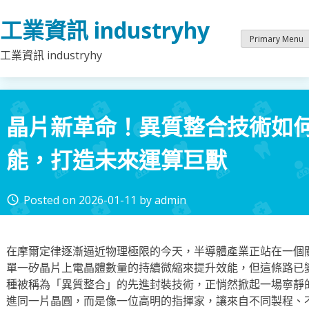
Skip
工業資訊 industryhy
to
content
Primary Menu
工業資訊 industryhy
晶片新革命！異質整合技術如
能，打造未來運算巨獸
Posted on
2026-01-11
by
admin
access_time
在摩爾定律逐漸逼近物理極限的今天，半導體產業正站在一個
單一矽晶片上電晶體數量的持續微縮來提升效能，但這條路已
種被稱為「異質整合」的先進封裝技術，正悄然掀起一場寧靜
進同一片晶圓，而是像一位高明的指揮家，讓來自不同製程、