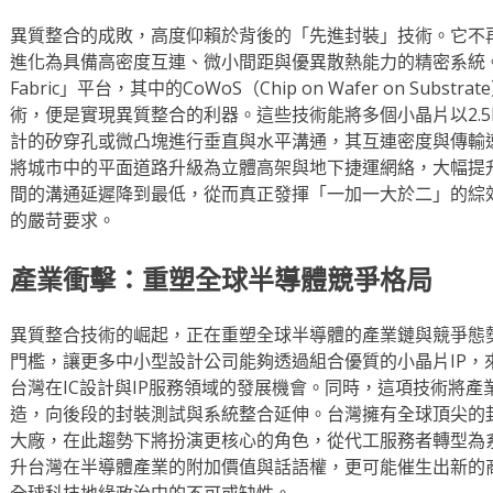
異質整合的成敗，高度仰賴於背後的「先進封裝」技術。它不
進化為具備高密度互連、微小間距與優異散熱能力的精密系統
Fabric」平台，其中的CoWoS（Chip on Wafer on Substrate
術，便是實現異質整合的利器。這些技術能將多個小晶片以2.5
計的矽穿孔或微凸塊進行垂直與水平溝通，其互連密度與傳輸
將城市中的平面道路升級為立體高架與地下捷運網絡，大幅提
間的溝通延遲降到最低，從而真正發揮「一加一大於二」的綜效
的嚴苛要求。
產業衝擊：重塑全球半導體競爭格局
異質整合技術的崛起，正在重塑全球半導體的產業鏈與競爭態
門檻，讓更多中小型設計公司能夠透過組合優質的小晶片IP，
台灣在IC設計與IP服務領域的發展機會。同時，這項技術將
造，向後段的封裝測試與系統整合延伸。台灣擁有全球頂尖的
大廠，在此趨勢下將扮演更核心的角色，從代工服務者轉型為
升台灣在半導體產業的附加價值與話語權，更可能催生出新的
全球科技地緣政治中的不可或缺性。