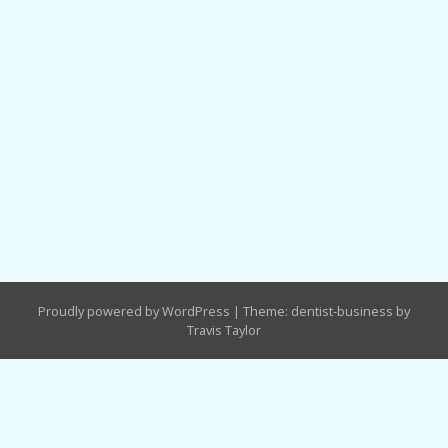
Proudly powered by WordPress
|
Theme: dentist-business by
Travis Taylor