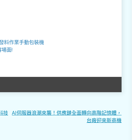
,發料作業手動包裝機
場面!
科技
AI伺服器浪潮來襲！供應鏈全面轉向高階記憶體，
台廠迎來新商機