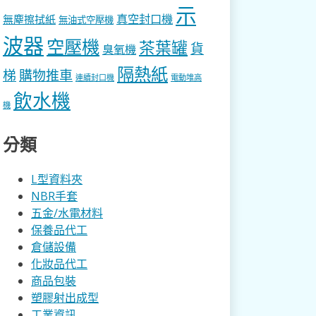
示
真空封口機
無塵擦拭紙
無油式空壓機
波器
空壓機
茶葉罐
貨
臭氧機
隔熱紙
梯
購物推車
連續封口機
電動堆高
飲水機
機
分類
L型資料夾
NBR手套
五金/水電材料
保養品代工
倉儲設備
化妝品代工
商品包裝
塑膠射出成型
工業資訊