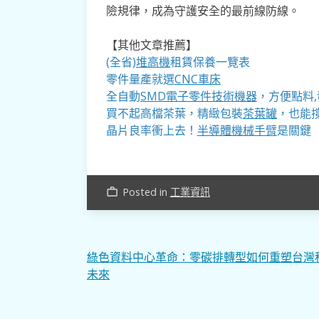
險規律，成為守護安全的最前線防線。
【其他文章推薦】
(全省)
堆高機
租賃保養一覽表
零件量產就選
CNC車床
全自動
SMD電子零件技術機器
，方便點料
買不起高檔茶葉，精緻包裝
茶葉罐
，也能撐
晶片良率衝上去！
半導體機械手臂
是關鍵
Posted in
工業資訊
work_outline
文
綠色資料中心革命：零碳排轉型如何重塑台灣
未來
章
導