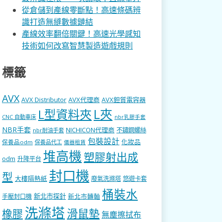
從倉儲到產線零斷點！高速條碼辨
識打造無縫數據鏈結
產線效率翻倍關鍵！高速光學感知
技術如何改寫智慧製造遊戲規則
標籤
AVX
AVX Distributor
AVX代理商
AVX鉭質電容器
L型資料夾
L夾
CNC 自動車床
nbr乳膠手套
NBR手套
NICHICON代理商
不鏽鋼螺絲
nbr耐油手套
包裝設計
化妝品
保養品odm
保養品代工
儀器租賃
堆高機
塑膠射出成
odm
升降平台
封口機
型
大樓隔熱紙
廢氣洗滌塔
悠遊卡套
桶裝水
新北市探針
新北市轉軸
手壓封口機
洗滌塔
滑鼠墊
橡膠
無塵擦拭布