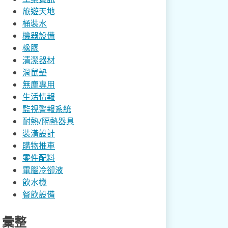
旅遊天地
桶裝水
機器設備
橡膠
清潔器材
滑鼠墊
無塵專用
生活情報
監視警報系統
耐熱/隔熱器具
裝潢設計
購物推車
零件配料
電腦冷卻液
飲水機
餐飲設備
彙整