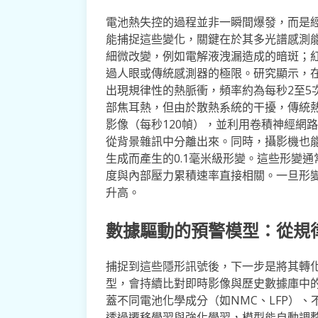
電池熱失控的過程並非一瞬間爆發，而是
能捕捉這些變化，關鍵在於其多光譜感測
細微改變，例如電解液洩漏造成的暗斑；紅
過人眼或傳統感測器的極限。研究顯示，在
出現規律性的熱脈衝，頻率約為每秒2至5次
部焦耳熱，但由於散熱系統的干擾，傳統
影像（每秒120幀），並利用卷積神經網
從背景雜訊中分離出來。同時，攝影機也
生成而產生的0.1毫米級形變。這些形變
度與內部壓力累積速率直接相關。一旦形變
升高。
數據驅動的預警模型：從規
捕捉到這些隱形訊號後，下一步是將其轉化
型，會持續比對即時影像與歷史數據庫中
蓋不同電池化學成分（如NMC、LFP）
透過遷移學習與強化學習，模型能自動調