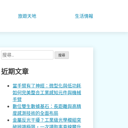
旅遊天地
生活情報
搜
尋
關
近期文章
鍵
字:
當手臂有了神經：微型化與低功耗
如何完美整合工業感知元件與機械
手臂
數位雙生數據基石：長距離與高精
度感測技術的全面布局
金屬反光干擾？工業級光學模組突
破辨識極限，一次讀取率直線攀升