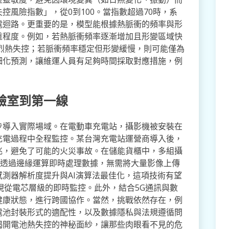
控風險指數」，從0到100。當指數超過70時，系
電迴路。更重要的是，模型能根據熱脈衝的頻率與形
重程度。例如，若熱脈衝頻率逐漸增加且形變區域快
劇烈熱失控；若脈衝頻率穩定但形變緩慢，則可能僅為
細化預測，讓維運人員有足夠時間採取對應措施，例
驗室到第一線
步導入實際場域。在電動車充電站，攝影機被安裝在
充電過程中全程監控。某台灣充電站運營商導入後，
兆，避免了可能的火災事故。在儲能貨櫃中，多組攝
並透過邊緣運算即時處理數據，無需將大量影像上傳
測器解析度提升與AI演算法最佳化，這項技術有望
現從電芯層級的即時監控。此外，結合5G通訊與數
健康狀態，進行跨國協作。當然，挑戰依然存在，例
電池封裝形式的適配性，以及數據隱私與法規遵循問
揭開電池熱失控的神秘面紗，讓那些肉眼看不見的危