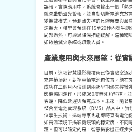
誤報。實際應用中，系統會輸出一個「熱失
統會啟動聲光警報，並自動切斷電池充放
變擴散模式，預測熱失控的具體時間與嚴
速擴大，模型會預測在15至20秒內發生
局部過熱，可透過降溫措施緩解。這種精
如啟動滅火系統或疏散人員。
產業應用與未來展望：從實
目前，這項智慧攝影機技術已從實驗室逐
充電樁頂部，對準車輛電池包位置，能在
成功在三個月內偵測到兩起早期熱失控徵
影機協同運作，形成360度無死角監控，
雲端，降低延遲與頻寬成本。未來，隨著感
整合至電池管理系統（BMS）晶片中，實
位孿生技術，遠端專家也能即時查看電池
如高溫環境下攝影機鏡頭的穩定度、不同
題。但可以確定的是，智慧攝影機正逐步