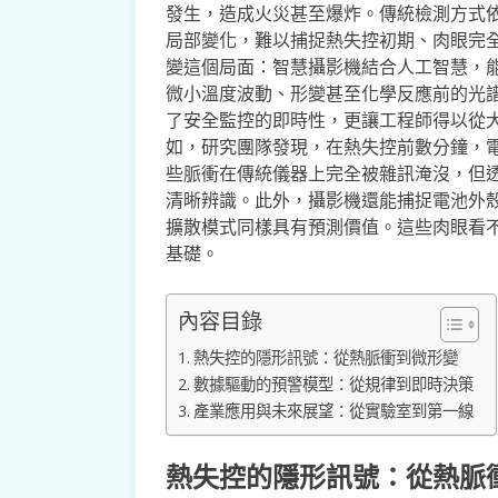
發生，造成火災甚至爆炸。傳統檢測方式
局部變化，難以捕捉熱失控初期、肉眼完
變這個局面：智慧攝影機結合人工智慧，
微小溫度波動、形變甚至化學反應前的光
了安全監控的即時性，更讓工程師得以從
如，研究團隊發現，在熱失控前數分鐘，
些脈衝在傳統儀器上完全被雜訊淹沒，但
清晰辨識。此外，攝影機還能捕捉電池外
擴散模式同樣具有預測價值。這些肉眼看
基礎。
內容目錄
熱失控的隱形訊號：從熱脈衝到微形變
數據驅動的預警模型：從規律到即時決策
產業應用與未來展望：從實驗室到第一線
熱失控的隱形訊號：從熱脈