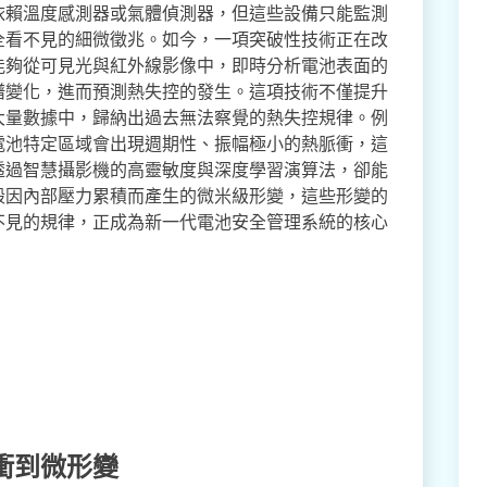
依賴溫度感測器或氣體偵測器，但這些設備只能監測
全看不見的細微徵兆。如今，一項突破性技術正在改
能夠從可見光與紅外線影像中，即時分析電池表面的
譜變化，進而預測熱失控的發生。這項技術不僅提升
大量數據中，歸納出過去無法察覺的熱失控規律。例
電池特定區域會出現週期性、振幅極小的熱脈衝，這
透過智慧攝影機的高靈敏度與深度學習演算法，卻能
殼因內部壓力累積而產生的微米級形變，這些形變的
不見的規律，正成為新一代電池安全管理系統的核心
衝到微形變