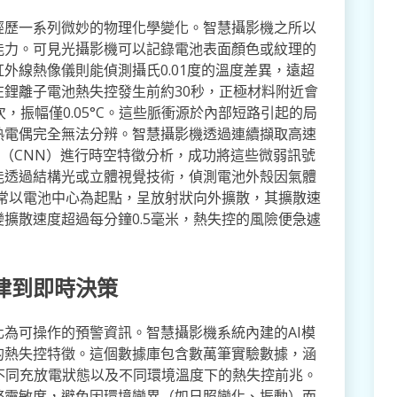
經歷一系列微妙的物理化學變化。智慧攝影機之所以
能力。可見光攝影機可以記錄電池表面顏色或紋理的
外線熱像儀則能偵測攝氏0.01度的溫度差異，遠超
鋰離子電池熱失控發生前約30秒，正極材料附近會
，振幅僅0.05°C。這些脈衝源於內部短路引起的局
熱電偶完全無法分辨。智慧攝影機透過連續擷取高速
路（CNN）進行時空特徵分析，成功將這些微弱訊號
能透過結構光或立體視覺技術，偵測電池外殼因氣體
通常以電池中心為起點，呈放射狀向外擴散，其擴散速
擴散速度超過每分鐘0.5毫米，熱失控的風險便急遽
律到即時決策
為可操作的預警資訊。智慧攝影機系統內建的AI模
的熱失控特徵。這個數據庫包含數萬筆實驗數據，涵
、不同充放電狀態以及不同環境溫度下的熱失控前兆。
整靈敏度，避免因環境變異（如日照變化、振動）而