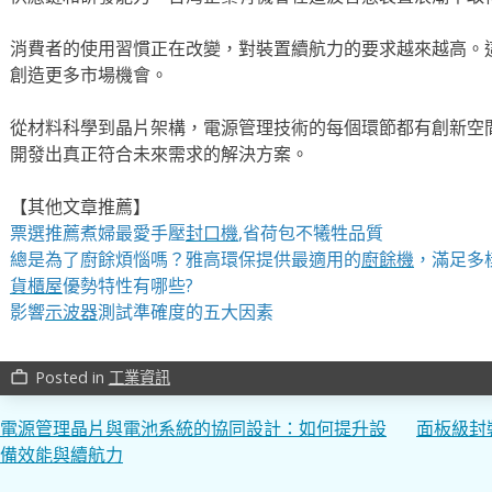
消費者的使用習慣正在改變，對裝置續航力的要求越來越高。
創造更多市場機會。
從材料科學到晶片架構，電源管理技術的每個環節都有創新空
開發出真正符合未來需求的解決方案。
【其他文章推薦】
票選推薦煮婦最愛手壓
封口機
,省荷包不犧牲品質
總是為了廚餘煩惱嗎？雅高環保提供最適用的
廚餘機
，滿足多
貨櫃屋
優勢特性有哪些?
影響
示波器
測試準確度的五大因素
Posted in
工業資訊
work_outline
文
電源管理晶片與電池系統的協同設計：如何提升設
面板級封
備效能與續航力
章