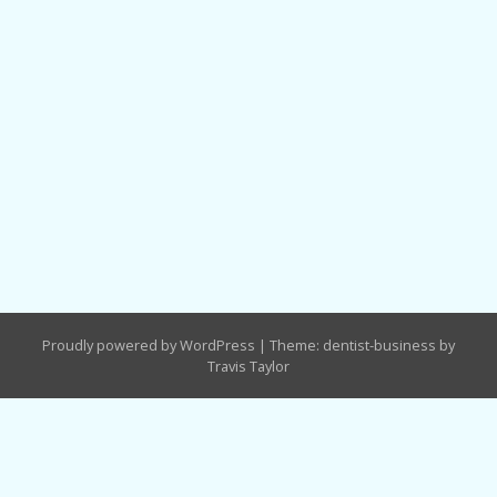
Proudly powered by WordPress
|
Theme: dentist-business by
Travis Taylor