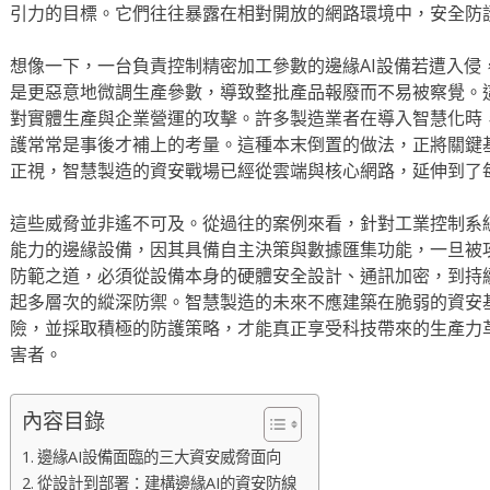
引力的目標。它們往往暴露在相對開放的網路環境中，安全防
想像一下，一台負責控制精密加工參數的邊緣AI設備若遭入侵
是更惡意地微調生產參數，導致整批產品報廢而不易被察覺。
對實體生產與企業營運的攻擊。許多製造業者在導入智慧化時
護常常是事後才補上的考量。這種本末倒置的做法，正將關鍵
正視，智慧製造的資安戰場已經從雲端與核心網路，延伸到了
這些威脅並非遙不可及。從過往的案例來看，針對工業控制系統
能力的邊緣設備，因其具備自主決策與數據匯集功能，一旦被
防範之道，必須從設備本身的硬體安全設計、通訊加密，到持
起多層次的縱深防禦。智慧製造的未來不應建築在脆弱的資安基
險，並採取積極的防護策略，才能真正享受科技帶來的生產力
害者。
內容目錄
邊緣AI設備面臨的三大資安威脅面向
從設計到部署：建構邊緣AI的資安防線