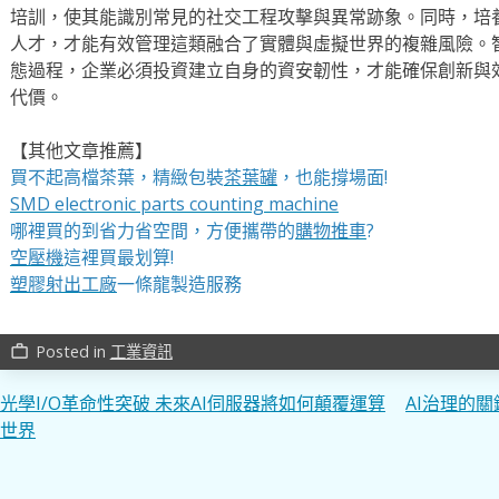
培訓，使其能識別常見的社交工程攻擊與異常跡象。同時，培養
人才，才能有效管理這類融合了實體與虛擬世界的複雜風險。
態過程，企業必須投資建立自身的資安韌性，才能確保創新與
代價。
【其他文章推薦】
買不起高檔茶葉，精緻包裝
茶葉罐
，也能撐場面!
SMD electronic parts counting machine
哪裡買的到省力省空間，方便攜帶的
購物推車
?
空壓機
這裡買最划算!
塑膠射出工廠
一條龍製造服務
Posted in
工業資訊
work_outline
文
光學I/O革命性突破 未來AI伺服器將如何顛覆運算
AI治理的
世界
章
導