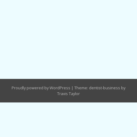
Proudly powered by WordPress
|
Theme: dentist-business by
Travis Taylor