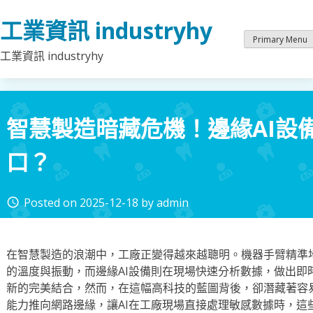
Skip
工業資訊 industryhy
to
content
Primary Menu
工業資訊 industryhy
智慧製造暗藏危機！邊緣AI設
口？
Posted on
2025-12-18
by
admin
access_time
在智慧製造的浪潮中，工廠正變得越來越聰明。機器手臂精準
的溫度與振動，而邊緣AI設備則在現場快速分析數據，做出即
新的完美結合，然而，在這幅高科技的藍圖背後，卻潛藏著容
能力推向網路邊緣，讓AI在工廠現場直接處理敏感數據時，這