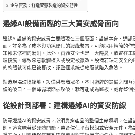
企業實務：打造智慧製造的資安韌性
邊緣AI設備面臨的三大資安威脅面向
邊緣AI設備的資安威脅主要體現在三個層面：設備本身、通訊
面，許多為了成本與功耗優化的邊緣裝置，可能採用精簡的作
知卻未修補的漏洞。此外，實體安全也是一大隱憂，放置在工
理接觸，導致惡意軟體植入或設定被竄改。設備若缺乏安全的
的軟體就可能已被篡改，讓整個系統從底層就陷入危險。
製造現場環境複雜，設備供應商眾多，不同廠牌的設備之間互
護的破口。一個薄弱環節被攻破，就可能成為跳板，威脅整個
從設計到部署：建構邊緣AI的資安防線
防範邊緣AI的資安威脅，必須貫穿產品的整個生命週期。在設
則。這意味著從硬體開始，整合信任平台模組或安全元件，為
體方面，則需確保作業系統與應用程式經過安全強化，關閉不