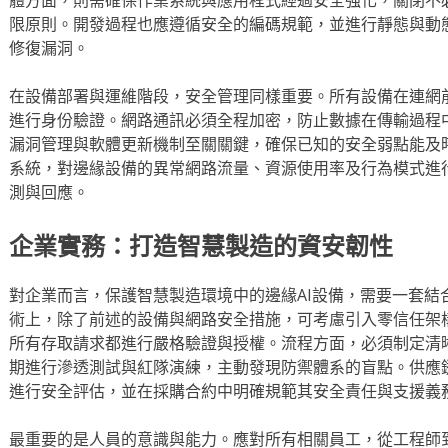
限原則。開發過程也應遵循安全的編碼規範，並進行靜態與動
修復漏洞。
在設備部署與運維階段，安全管理同樣重要。所有設備在連網
進行身份驗證。網路通訊必須全程加密，防止數據在傳輸過程
漏洞管理與軟體更新機制至關關鍵，確保已知的安全弱點能及
系統，對邊緣設備的異常網路流量、資源使用率及行為模式進
測與回應。
企業實務：打造智慧製造的資安韌性
對企業而言，保護智慧製造環境中的邊緣AI設備，需要一套結
術上，除了前述的設備與網路安全措施，可考慮引入零信任架
所有存取請求都進行嚴格驗證與授權。流程方面，必須制定清
期進行滲透測試與紅隊演練，主動發現防禦體系的盲點。供應
進行安全評估，並在採購合約中明確規範其安全責任與支援義
最重要的是人員的意識與能力。應對所有相關員工，從工程師