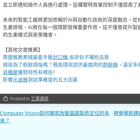
並立即通知操作人員進行處理。這種實時質量控制不僅提高了
未來的智能工廠將更加依賴於AI與自動化技術的深度融合。從
生產排程，AI將在每一個環節發揮重要作用。這不僅會提升製
的生產模式與商業機會。
【其他文章推薦】
票選推薦煮婦最愛手壓
封口機
,省荷包不犧牲品質
總是為了廚餘煩惱嗎？雅高環保提供最適用的
廚餘機
，滿足多
貨櫃屋
優勢特性有哪些?
影響
示波器
測試準確度的五大因素
Posted in
工業資訊
work_outline
文
Computer Vision如何徹底改變晶圓製造定位的未
視覺導航精
來？
章
導