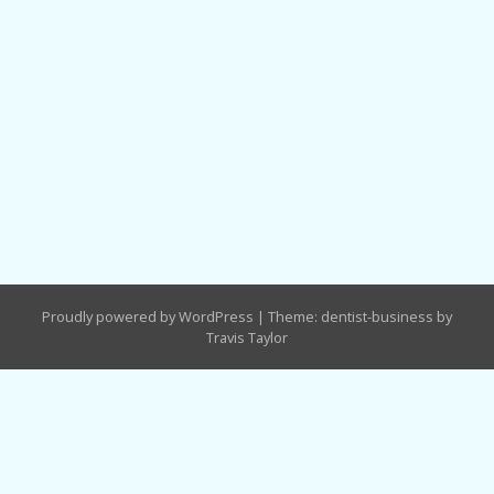
Proudly powered by WordPress
|
Theme: dentist-business by
Travis Taylor