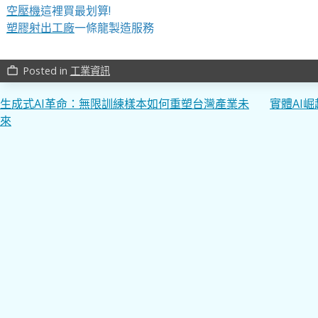
空壓機
這裡買最划算!
塑膠射出工廠
一條龍製造服務
Posted in
工業資訊
work_outline
文
生成式AI革命：無限訓練樣本如何重塑台灣產業未
實體AI
來
章
導
覽