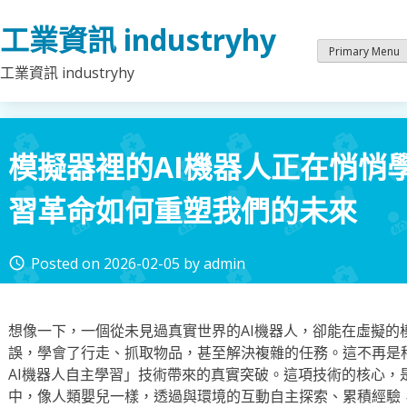
Skip
工業資訊 industryhy
to
content
Primary Menu
工業資訊 industryhy
模擬器裡的AI機器人正在悄悄
習革命如何重塑我們的未來
Posted on
2026-02-05
by
admin
access_time
想像一下，一個從未見過真實世界的AI機器人，卻能在虛擬的
誤，學會了行走、抓取物品，甚至解決複雜的任務。這不再是
AI機器人自主學習」技術帶來的真實突破。這項技術的核心，
中，像人類嬰兒一樣，透過與環境的互動自主探索、累積經驗