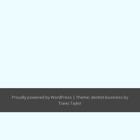
Proudly powered by WordPress
|
Theme: dentist-business by
Travis Taylor