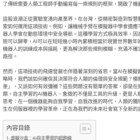
了傳統需要人類工程師手動編寫每一條規則的框架，開啟了機
這股浪潮正從實驗室湧向產業界。在台灣，從精密製造到智慧
索如何運用這項技術。例如，讓機械手臂在模擬器中學會適應
器人學會在動態環境中安全導航。這種學習方式極具效率，因
險可以歸零，AI可以在短短幾小時內累積相當於現實世界數年
機器人的訓練成本與損耗，更為解決那些規則模糊、充滿不確
路徑。
然而，這項技術的飛速發展也伴隨著深刻的省思。當AI在模擬
略時，我們該如何確保其決策符合人類的倫理與安全規範？模
差」，又該如何有效彌補？這些問題沒有簡單的答案，卻是在
題。自主學習的AI機器人，象徵的不僅是工具的升級，更是人
思考：在一個機器能夠自我學習、自我改進的時代，人類的獨
生在伺服器裡的學習革命，正在為我們的未來社會寫下全新的
內容目錄
虛擬沙盒：AI自主學習的起跑線