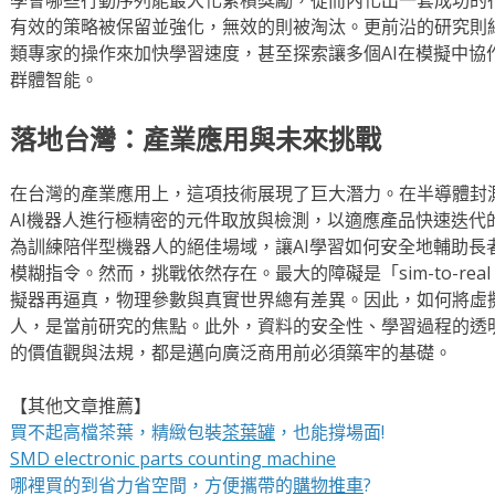
有效的策略被保留並強化，無效的則被淘汰。更前沿的研究則結
類專家的操作來加快學習速度，甚至探索讓多個AI在模擬中協
群體智能。
落地台灣：產業應用與未來挑戰
在台灣的產業應用上，這項技術展現了巨大潛力。在半導體封
AI機器人進行極精密的元件取放與檢測，以適應產品快速迭代
為訓練陪伴型機器人的絕佳場域，讓AI學習如何安全地輔助長
模糊指令。然而，挑戰依然存在。最大的障礙是「sim-to-rea
擬器再逼真，物理參數與真實世界總有差異。因此，如何將虛
人，是當前研究的焦點。此外，資料的安全性、學習過程的透明
的價值觀與法規，都是邁向廣泛商用前必須築牢的基礎。
【其他文章推薦】
買不起高檔茶葉，精緻包裝
茶葉罐
，也能撐場面!
SMD electronic parts counting machine
哪裡買的到省力省空間，方便攜帶的
購物推車
?