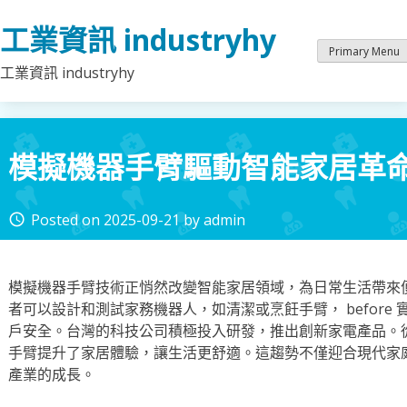
Skip
工業資訊 industryhy
to
content
Primary Menu
工業資訊 industryhy
模擬機器手臂驅動智能家居革
Posted on
2025-09-21
by
admin
access_time
模擬機器手臂技術正悄然改變智能家居領域，為日常生活帶來
者可以設計和測試家務機器人，如清潔或烹飪手臂， before
戶安全。台灣的科技公司積極投入研發，推出創新家電產品。
手臂提升了家居體驗，讓生活更舒適。這趨勢不僅迎合現代家庭需求
產業的成長。