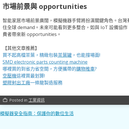
市場前景與 opportunities
智能家居市場前景廣闊，模擬機器手臂將扮演關鍵角色。台灣
住全球 demand。未來可能看到更多整合，如與 IoT 設備
費者帶來新 opportunities。
【其他文章推薦】
買不起高檔茶葉，精緻包裝
茶葉罐
，也能撐場面!
SMD electronic parts counting machine
哪裡買的到省力省空間，方便攜帶的
購物推車
?
空壓機
這裡買最划算!
塑膠射出工廠
一條龍製造服務
Posted in
工業資訊
work_outline
文
模擬器安全指南：保護你的數位生活
章