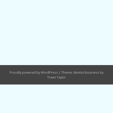
Proudly powered by WordPress
|
Theme: dentist-business by
Travis Taylor