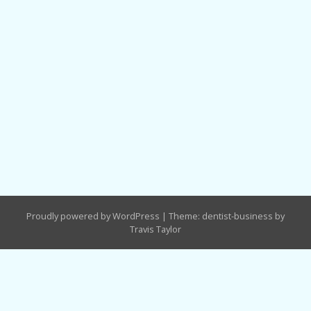
Proudly powered by WordPress
|
Theme: dentist-business by
Travis Taylor