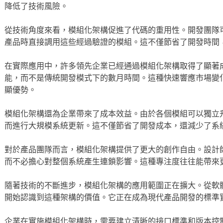
降低了技術風險。
從技術角度來看，模組化架構促進了代碼的重用性。開發團隊
產品時直接調用這些經過驗證的模組。這不僅節省了開發時間
在實際應用中，許多領先企業已經通過模組化架構取得了顯著
能，而不是傳統開發模式下的數月時間。這種快速響應市場變
顯優勢。
模組化架構還為企業帶來了成本效益。由於各個模組可以獨立
而進行大規模系統更新。這不僅節省了開發成本，還減少了系
對於產品團隊而言，模組化架構提供了更大的創作自由。設計
而不必擔心對整個系統產生連鎖影響。這種專注度往往能帶來
隨著技術的不斷進步，模組化架構的應用範圍正在擴大。從軟
開始認識到這種架構的價值。它正在成為現代產品開發的標準
企業在實施模組化架構時，需要建立清晰的接口標準和版本控