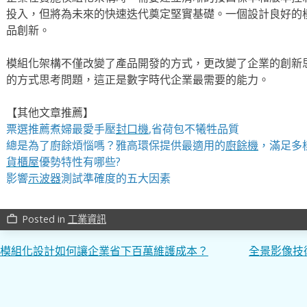
投入，但將為未來的快速迭代奠定堅實基礎。一個設計良好的
品創新。
模組化架構不僅改變了產品開發的方式，更改變了企業的創新
的方式思考問題，這正是數字時代企業最需要的能力。
【其他文章推薦】
票選推薦煮婦最愛手壓
封口機
,省荷包不犧牲品質
總是為了廚餘煩惱嗎？雅高環保提供最適用的
廚餘機
，滿足多
貨櫃屋
優勢特性有哪些?
影響
示波器
測試準確度的五大因素
Posted in
工業資訊
work_outline
文
模組化設計如何讓企業省下百萬維護成本？
全景影像技
章
導